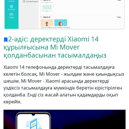
2-әдіс: деректерді Xiaomi 14
құрылғысына Mi Mover
қолданбасынан тасымалдаңыз
Xiaomi 14 телефонында деректерді тасымалдауға
келетін болсақ. Mi Mover - жылдам және қиындықсыз
шешім. Mi Mover - Xiaomi арасында деректерді
үздіксіз тасымалдауға мүмкіндік беретін кірістірілген
қолданба. Енді сіз жасай алатын қадамдарды оқып
көрейік.