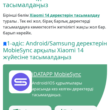
тасымалдаңыз
Бірінші бөлім
Xiaomi 14 деректерін тасымалдау
туралы . Тек екі жол, бірақ барлық деректерді
тасымалдауға көмектесетін жеткілікті жақсы жол бар.
барып көрейік.
1-әдіс: Android/Samsung деректерін
MobieSync арқылы Xiaomi 14
жүйесіне тасымалдаңыз
iDATAPP MobieSync
Android/iOS құрылғылары
арасында кез келген деректерді
тасымалдаңыз.