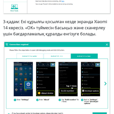
3-қадам: Екі құрылғы қосылған кезде экранда Xiaomi
14 көресіз. «OK» түймесін басыңыз және сканерлеу
үшін бағдарламалық құралды енгізуге болады.