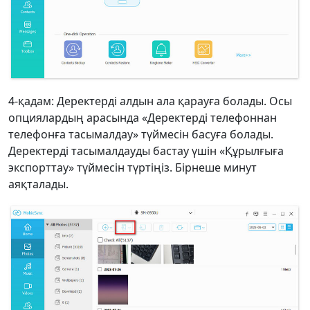
4-қадам: Деректерді алдын ала қарауға болады. Осы
опциялардың арасында «Деректерді телефоннан
телефонға тасымалдау» түймесін басуға болады.
Деректерді тасымалдауды бастау үшін «Құрылғыға
экспорттау» түймесін түртіңіз. Бірнеше минут
аяқталады.