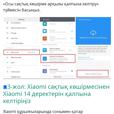
«Осы сақтық көшірме арқылы қалпына келтіру»
түймесін басыңыз.
3-жол: Xiaomi сақтық көшірмесінен
Xiaomi 14 деректерін қалпына
келтіріңіз
Xiaomi құрылғыларында сонымен қатар