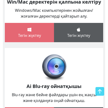
Win/Mac деректерін қалпына келтіру
Windows/Mac компьютерінен жойылған/
жоғалған деректерді қайтарып алу.
Тегін жүктеу
Тегін жүктеу
Ai Blu-ray ойнатқышы
Blu-ray және бейне файлдары үшін ең жақсы
және қолдануға оңай ойнатқыш.