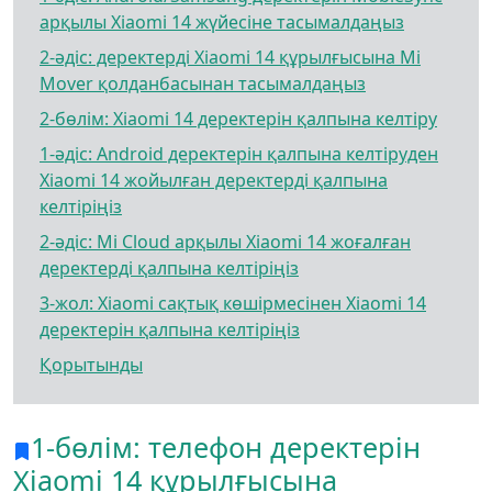
арқылы Xiaomi 14 жүйесіне тасымалдаңыз
2-әдіс: деректерді Xiaomi 14 құрылғысына Mi
Mover қолданбасынан тасымалдаңыз
2-бөлім: Xiaomi 14 деректерін қалпына келтіру
1-әдіс: Android деректерін қалпына келтіруден
Xiaomi 14 жойылған деректерді қалпына
келтіріңіз
2-әдіс: Mi Cloud арқылы Xiaomi 14 жоғалған
деректерді қалпына келтіріңіз
3-жол: Xiaomi сақтық көшірмесінен Xiaomi 14
деректерін қалпына келтіріңіз
Қорытынды
1-бөлім: телефон деректерін
Xiaomi 14 құрылғысына