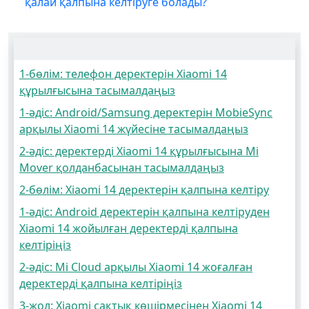
қалай қалпына келтіруге болады?
1-бөлім: телефон деректерін Xiaomi 14
құрылғысына тасымалдаңыз
1-әдіс: Android/Samsung деректерін MobieSync
арқылы Xiaomi 14 жүйесіне тасымалдаңыз
2-әдіс: деректерді Xiaomi 14 құрылғысына Mi
Mover қолданбасынан тасымалдаңыз
2-бөлім: Xiaomi 14 деректерін қалпына келтіру
1-әдіс: Android деректерін қалпына келтіруден
Xiaomi 14 жойылған деректерді қалпына
келтіріңіз
2-әдіс: Mi Cloud арқылы Xiaomi 14 жоғалған
деректерді қалпына келтіріңіз
3-жол: Xiaomi сақтық көшірмесінен Xiaomi 14