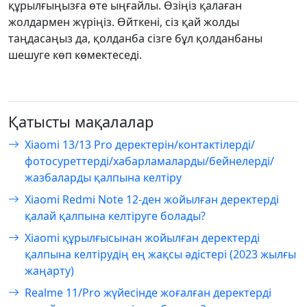
құрылғыңызға өте ыңғайлы. Өзіңіз қалаған
жолдармен жүріңіз. Өйткені, сіз қай жолды
таңдасаңыз да, қолданба сізге бұл қолданбаны
шешуге көп көмектеседі.
Қатысты мақалалар
Xiaomi 13/13 Pro деректерін/контактілерді/
фотосуреттерді/хабарламаларды/бейнелерді/
жазбаларды қалпына келтіру
Xiaomi Redmi Note 12-ден жойылған деректерді
қалай қалпына келтіруге болады?
Xiaomi құрылғысынан жойылған деректерді
қалпына келтірудің ең жақсы әдістері (2023 жылғы
жаңарту)
Realme 11/Pro жүйесінде жоғалған деректерді