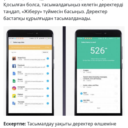
Қосылған болса, тасымалдағыңыз келетін деректерді
таңдап, «Жіберу» түймесін басыңыз. Деректер
бастапқы құрылғыдан тасымалданады.
Ескертпе:
Тасымалдау уақыты деректер өлшеміне