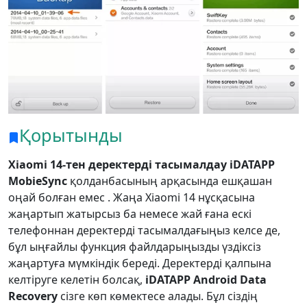
Қорытынды
Xiaomi 14-тен деректерді тасымалдау iDATAPP
MobieSync
қолданбасының арқасында ешқашан
оңай болған емес . Жаңа Xiaomi 14 нұсқасына
жаңартып жатырсыз ба немесе жай ғана ескі
телефоннан деректерді тасымалдағыңыз келсе де,
бұл ыңғайлы функция файлдарыңызды үздіксіз
жаңартуға мүмкіндік береді. Деректерді қалпына
келтіруге келетін болсақ,
iDATAPP Android Data
Recovery
сізге көп көмектесе алады. Бұл сіздің