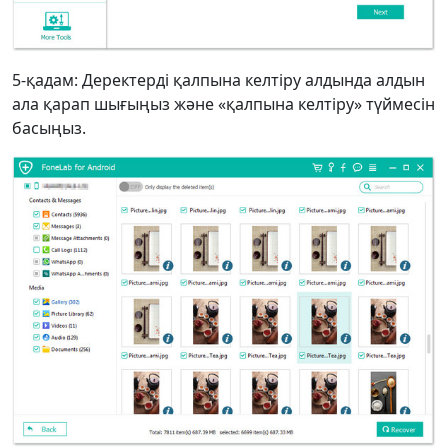
5-қадам: Деректерді қалпына келтіру алдында алдын
ала қарап шығыңыз және «қалпына келтіру» түймесін
басыңыз.