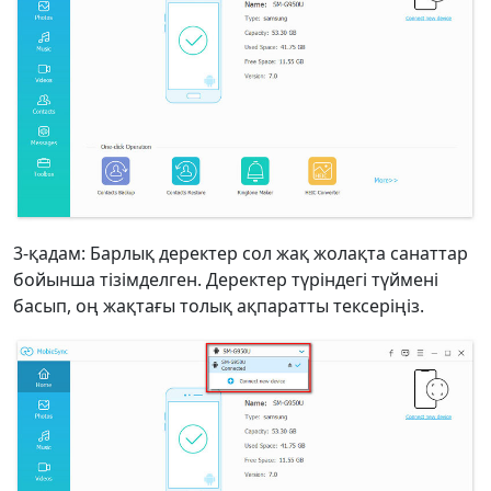
3-қадам: Барлық деректер сол жақ жолақта санаттар
бойынша тізімделген. Деректер түріндегі түймені
басып, оң жақтағы толық ақпаратты тексеріңіз.