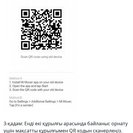
3-қадам: Енді екі құрылғы арасында байланыс орнату
үшін мақсатты құрылғымен QR кодын сканерлеңіз.