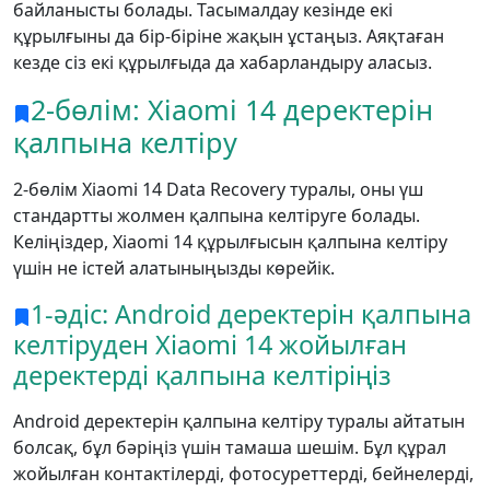
байланысты болады. Тасымалдау кезінде екі
құрылғыны да бір-біріне жақын ұстаңыз. Аяқтаған
кезде сіз екі құрылғыда да хабарландыру аласыз.
2-бөлім: Xiaomi 14 деректерін
қалпына келтіру
2-бөлім Xiaomi 14 Data Recovery туралы, оны үш
стандартты жолмен қалпына келтіруге болады.
Келіңіздер, Xiaomi 14 құрылғысын қалпына келтіру
үшін не істей алатыныңызды көрейік.
1-әдіс: Android деректерін қалпына
келтіруден Xiaomi 14 жойылған
деректерді қалпына келтіріңіз
Android деректерін қалпына келтіру туралы айтатын
болсақ, бұл бәріңіз үшін тамаша шешім. Бұл құрал
жойылған контактілерді, фотосуреттерді, бейнелерді,