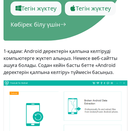
Dansk
Ελληνικά
Türk
Тегін жүктеу
Тегін жүктеу
русский
हिंदी
தமிழ்
Көбірек білу үшін
Bahasa Melayu
ไทย
한국어
Română
Polskie
қазақ
Gaeilge
繁體中文
1-қадам: Android деректерін қалпына келтіруді
компьютерге жүктеп алыңыз. Немесе веб-сайтты
ашуға болады. Содан кейін басты бетте «Android
деректерін қалпына келтіру» түймесін басыңыз.