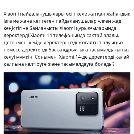
Xiaomi пайдаланушылары өсіп келе жатқан жаһандық
ізге ие және көптеген пайдаланушылар үлкен жад
кеңістігіне байланысты Xiaomi құрылғыларында
деректерді Xiaomi 14 телефонында сақтай алады.
Дегенмен, кейде деректеріңізді жоғалтып алуыңыз
немесе деректерді басқа құрылғыға тасымалдағыңыз
келуі мүмкін. Сонымен, Xiaomi 14-де деректерді қалай
қалпына келтіруге және тасымалдауға болады?