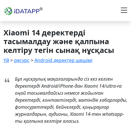
Xiaomi 14 деректерді
тасымалдау және қалпына
келтіру тегін сынақ нұсқасы
Үй
>
ресурс
>
Android деректер шешімі
Бұл нұсқаулық мақалаларында сіз кез келген
деректерді Android/iPhone-дан Xiaomi 14/ultra-ға
оңай тасымалдайсыз немесе жойылған
деректерді, контактілерді, мәтіндік хабарларды,
фотосуреттерді, бейнелерді, қоңыраулар
журналдарын, аудионы, Xiaomi 14-тен whatsapp-
ты қалпына келтіре аласыз.