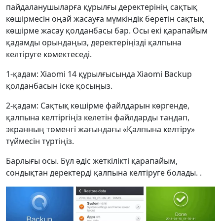
пайдаланушыларға құрылғы деректерінің сақтық
көшірмесін оңай жасауға мүмкіндік беретін сақтық
көшірме жасау қолданбасы бар. Осы екі қарапайым
қадамды орындаңыз, деректеріңізді қалпына
келтіруге көмектеседі.
1-қадам: Xiaomi 14 құрылғысында Xiaomi Backup
қолданбасын іске қосыңыз.
2-қадам: Сақтық көшірме файлдарын көргенде,
қалпына келтіргіңіз келетін файлдарды таңдап,
экранның төменгі жағындағы «Қалпына келтіру»
түймесін түртіңіз.
Барлығы осы. Бұл әдіс жеткілікті қарапайым,
сондықтан деректерді қалпына келтіруге болады. .