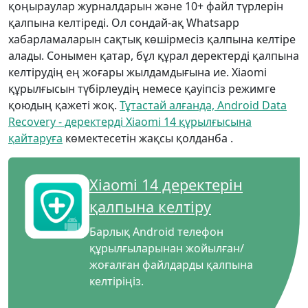
қоңыраулар журналдарын және 10+ файл түрлерін
қалпына келтіреді. Ол сондай-ақ Whatsapp
хабарламаларын сақтық көшірмесіз қалпына келтіре
алады. Сонымен қатар, бұл құрал деректерді қалпына
келтірудің ең жоғары жылдамдығына ие. Xiaomi
құрылғысын түбірлеудің немесе қауіпсіз режимге
қоюдың қажеті жоқ.
Тұтастай алғанда, Android Data
Recovery - деректерді Xiaomi 14 құрылғысына
қайтаруға
көмектесетін жақсы қолданба .
Тіл ауыстырғышы
Xiaomi 14 деректерін
қалпына келтіру
English
Nederlands
Tiếng Việt
Барлық Android телефон
日本
Español
Português
құрылғыларынан жойылған/
Deutsche
Français
Italiano
жоғалған файлдарды қалпына
келтіріңіз.
Norsk
Suomalainen
Svenska