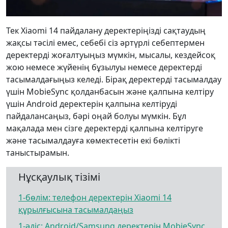
Тек Xiaomi 14 пайдалану деректеріңізді сақтаудың
жақсы тәсілі емес, себебі сіз әртүрлі себептермен
деректерді жоғалтуыңыз мүмкін, мысалы, кездейсоқ
жою немесе жүйенің бұзылуы немесе деректерді
тасымалдағыңыз келеді. Бірақ деректерді тасымалдау
үшін MobieSync қолданбасын және қалпына келтіру
үшін Android деректерін қалпына келтіруді
пайдалансаңыз, бәрі оңай болуы мүмкін. Бұл
мақалада мен сізге деректерді қалпына келтіруге
және тасымалдауға көмектесетін екі бөлікті
таныстырамын.
Нұсқаулық тізімі
1-бөлім: телефон деректерін Xiaomi 14
құрылғысына тасымалдаңыз
1-әдіс: Android/Samsung деректерін MobieSync