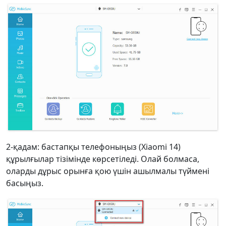
2-қадам: бастапқы телефоныңыз (Xiaomi 14)
құрылғылар тізімінде көрсетіледі. Олай болмаса,
оларды дұрыс орынға қою үшін ашылмалы түймені
басыңыз.