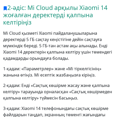
2-әдіс: Mi Cloud арқылы Xiaomi 14
жоғалған деректерді қалпына
келтіріңіз
Mi Cloud қызметі Xiaomi пайдаланушыларына
деректерді 5 ГБ сақтау кеңістігіне дейін сақтауға
мүмкіндік береді. 5 ГБ-тан астам ақы алынады. Енді
Xiaomi 14 деректерін қалпына келтіру үшін төмендегі
қадамдарды орындауға болады.
1-қадам: «Параметрлер» және «Mi тіркелгісінің»
жанына өтіңіз. Mi есептік жазбаңызға кіріңіз.
2-қадам: Енді «Сақтық көшірме жасау және қалпына
келтіру» тарауында орналасқан «Сақтық көшірмеден
қалпына келтіру» түймесін басыңыз.
3-қадам: Xiaomi 14 телефонындағы сақтық көшірме
файлдарын таңдап, экранның төменгі жағындағы