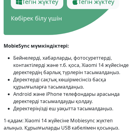
Тегін жүктеу
Тегін жүктеу
Көбірек білу үшін
MobieSync мүмкіндіктері:
Бейнелерді, хабарларды, фотосуреттерді,
контактілерді және т.б. қоса, Xiaomi 14 жүйесінде
деректердің барлық түрлерін тасымалдаңыз.
Деректерді сақтық көшірмесінсіз басқа
құрылғыларға тасымалдаңыз.
Android және iPhone телефондары арасында
деректерді тасымалдауды қолдау.
Деректеріңізді еш уақытта тасымалдаңыз.
1-қадам: Xiaomi 14 жүйесіне Mobiesync жүктеп
алыңыз. Құрылғыларды USB кабелімен қосыңыз.