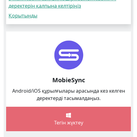
деректерін қалпына келтіріңіз
Қорытынды
MobieSync
Android/iOS құрылғылары арасында кез келген
деректерді тасымалдаңыз.
Тегін жүктеу