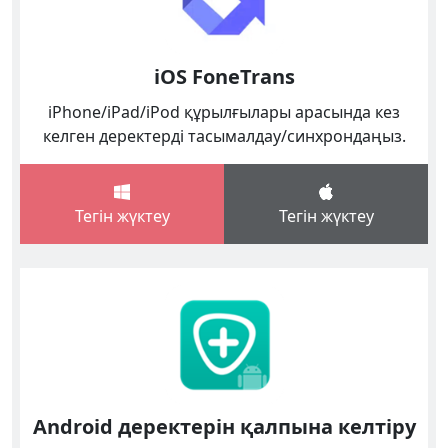
iOS FoneTrans
iPhone/iPad/iPod құрылғылары арасында кез
келген деректерді тасымалдау/синхрондаңыз.
Тегін жүктеу
Тегін жүктеу
Android деректерін қалпына келтіру