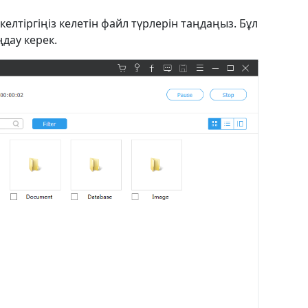
лтіргіңіз келетін файл түрлерін таңдаңыз. Бұл
дау керек.