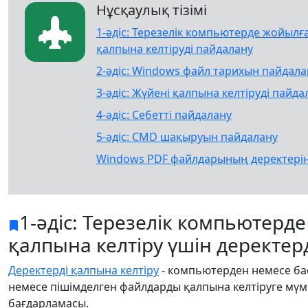
Нұсқаулық тізімі
1-әдіс: Терезелік компьютерде жойылғ
қалпына келтіруді пайдалану
2-әдіс: Windows файл тарихын пайдала
3-әдіс: Жүйені қалпына келтіруді пайда
4-әдіс: Себетті пайдалану
5-әдіс: CMD шақыруын пайдалану
Windows PDF файлдарының деректерін
1-әдіс: Терезелік компьютер
қалпына келтіру үшін деректер
Деректерді қалпына келтіру
- компьютерден немесе ба
немесе пішімделген файлдарды қалпына келтіруге мүмкі
бағдарламасы.