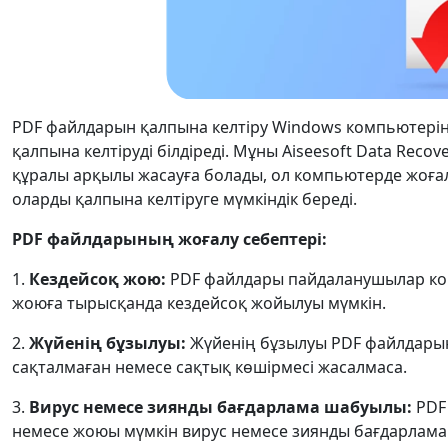
PDF файлдарын қалпына келтіру Windows компьютері
қалпына келтіруді білдіреді. Мұны Aiseesoft Data Reco
құралы арқылы жасауға болады, ол компьютерде жоға
оларды қалпына келтіруге мүмкіндік береді.
PDF файлдарының жоғалу себептері:
1.
Кездейсоқ жою:
PDF файлдары пайдаланушылар ком
жоюға тырысқанда кездейсоқ жойылуы мүмкін.
2.
Жүйенің бұзылуы:
Жүйенің бұзылуы PDF файлдарыны
сақталмаған немесе сақтық көшірмесі жасалмаса.
3.
Вирус немесе зиянды бағдарлама шабуылы:
PDF
немесе жоюы мүмкін вирус немесе зиянды бағдарлам