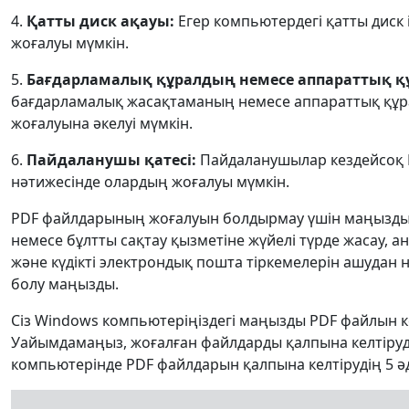
4.
Қатты диск ақауы:
Егер компьютердегі қатты диск 
жоғалуы мүмкін.
5.
Бағдарламалық құралдың немесе аппараттық қ
бағдарламалық жасақтаманың немесе аппараттық құ
жоғалуына әкелуі мүмкін.
6.
Пайдаланушы қатесі:
Пайдаланушылар кездейсоқ P
нәтижесінде олардың жоғалуы мүмкін.
PDF файлдарының жоғалуын болдырмау үшін маңызды 
немесе бұлтты сақтау қызметіне жүйелі түрде жасау,
және күдікті электрондық пошта тіркемелерін ашудан 
болу маңызды.
Сіз Windows компьютеріңіздегі маңызды PDF файлын 
Уайымдамаңыз, жоғалған файлдарды қалпына келтірудің
компьютерінде PDF файлдарын қалпына келтірудің 5 ә