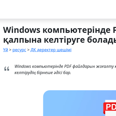
Windows компьютерінде 
қалпына келтіруге болад
Үй
>
ресурс
>
ДК деректер шешімі
Windows компьютерінде PDF файлдарын жоғалту кө
келтірудің бірнеше әдісі бар.