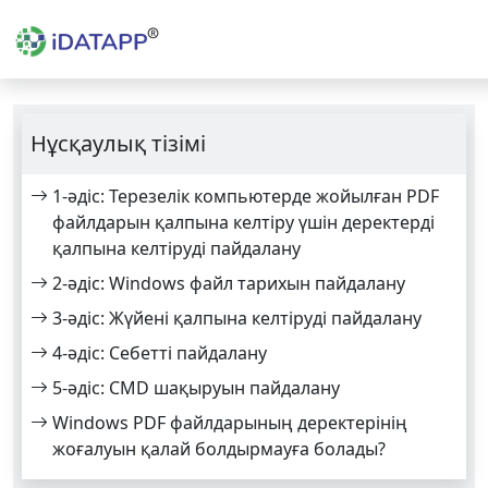
Нұсқаулық тізімі
1-әдіс: Терезелік компьютерде жойылған PDF
файлдарын қалпына келтіру үшін деректерді
қалпына келтіруді пайдалану
2-әдіс: Windows файл тарихын пайдалану
3-әдіс: Жүйені қалпына келтіруді пайдалану
4-әдіс: Себетті пайдалану
5-әдіс: CMD шақыруын пайдалану
Windows PDF файлдарының деректерінің
жоғалуын қалай болдырмауға болады?