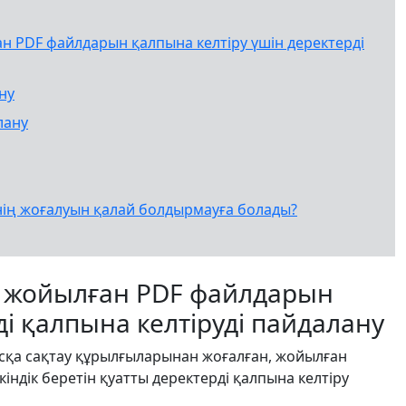
ан PDF файлдарын қалпына келтіру үшін деректерді
ну
лану
ің жоғалуын қалай болдырмауға болады?
де жойылған PDF файлдарын
ді қалпына келтіруді пайдалану
сқа сақтау құрылғыларынан жоғалған, жойылған
ндік беретін қуатты деректерді қалпына келтіру