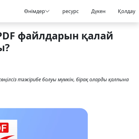
Өнімдер
ресурс
Дүкен
Қолдау
PDF файлдарын қалай
ы?
ңілсіз тәжірибе болуы мүмкін, бірақ оларды қалпына