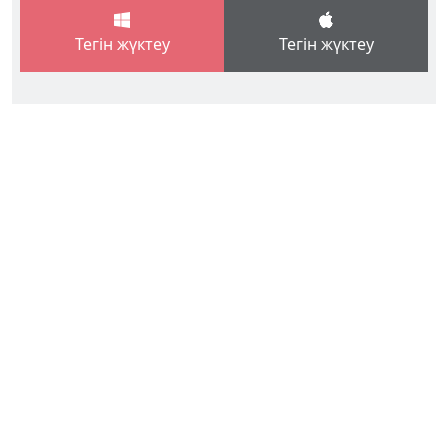
Тегін жүктеу
Тегін жүктеу
English
Español
Italiano