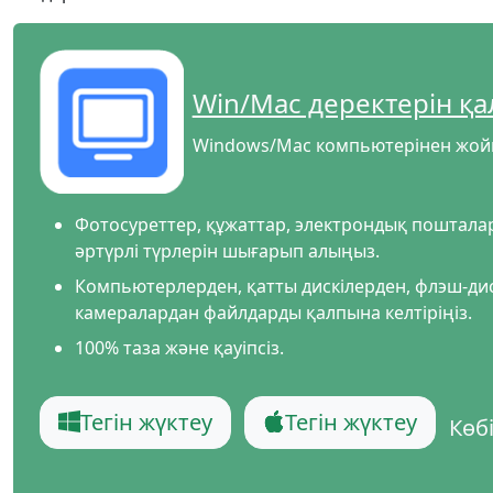
Win/Mac деректерін қа
Windows/Mac компьютерінен жойы
Фотосуреттер, құжаттар, электрондық пошталар
әртүрлі түрлерін шығарып алыңыз.
Компьютерлерден, қатты дискілерден, флэш-ди
камералардан файлдарды қалпына келтіріңіз.
Тіл ауыстырғышы
100% таза және қауіпсіз.
Nederlands
Tiếng Việt
Português
Deutsche
F
Тегін жүктеу
Тегін жүктеу
Көбі
Norsk
Suomalainen