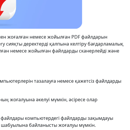
нен жоғалған немесе жойылған PDF файлдарын
very сияқты деректерді қалпына келтіру бағдарламалық
лған немесе жойылған файлдарды сканерлейді және
пьютерлерін тазалауға немесе қажетсіз файлдарды
ң жоғалуына әкелуі мүмкін, әсіресе олар
 файлдары компьютердегі файлдарды зақымдауы
а шабуылына байланысты жоғалуы мүмкін.