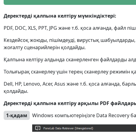
Ελληνικά
Türk
Деректерді қалпына келтіру мүмкіндіктері:
தமிழ்
Bahasa Melayu
PDF, DOC, XLS, PPT, JPG және т.б. қоса алғанда, файл п
Română
Polskie
Кездейсоқ жоюды, пішімдеуді, вирустық шабуылдарды, ж
繁體中文
жоғалту сценарийлерін қолдайды.
Қалпына келтіру алдында сканерленген файлдарды алды
Толығырақ сканерлеу үшін терең сканерлеу режимін қа
Dell, HP, Lenovo, Acer, Asus және т.б. қоса алғанда, ба
қолдайды.
Деректерді қалпына келтіру арқылы PDF файлдар
1-қадам
Windows компьютеріңізге Data Recovery 