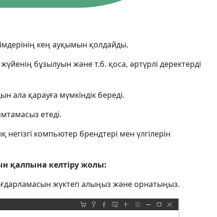
русский
ไทย
ішімдерінің кең ауқымын қолдайды.
қазақ
үйенің бұзылуын және т.б. қоса, әртүрлі деректерді
н ала қарауға мүмкіндік береді.
мтамасыз етеді.
рлық негізгі компьютер брендтері мен үлгілерін
ын қалпына келтіру жолы:
бағдарламасын жүктеп алыңыз және орнатыңыз.