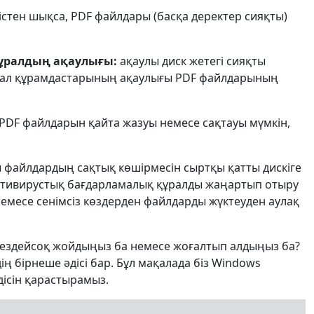
істен шықса, PDF файлдары (басқа деректер сияқты)
ұралдың ақаулығы:
ақаулы диск жетегі сияқты
рал құрамдастарының ақаулығы PDF файлдарының
DF файлдарын қайта жазуы немесе сақтауы мүмкін,
файлдардың сақтық көшірмесін сыртқы қатты дискіге
 антивирустық бағдарламалық құралды жаңартып отыру
немесе сенімсіз көздерден файлдарды жүктеуден аулақ
кездейсоқ жойдыңыз ба немесе жоғалтып алдыңыз ба?
 бірнеше әдісі бар. Бұл мақалада біз Windows
дісін қарастырамыз.