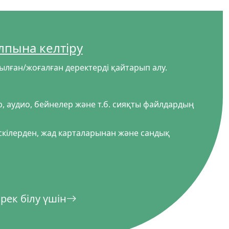
лпына келтіру
лған/жоғалған деректерді қайтарып алу.
, аудио, бейнелер және т.б. сияқты файлдардың
скілерден, жад карталарынан және сандық
日本
rançais
рек білу үшін
Svenska