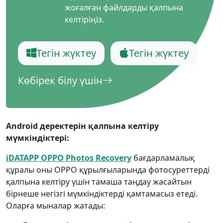
жоғалған файлдарды қалпына
келтіріңіз.
Тегін жүктеу
Тегін жүктеу
Көбірек білу үшін
Android деректерін қалпына келтіру
мүмкіндіктері:
iDATAPP OPPO Photos Recovery
бағдарламалық
құралы оны OPPO құрылғыларында фотосуреттерді
қалпына келтіру үшін тамаша таңдау жасайтын
бірнеше негізгі мүмкіндіктерді қамтамасыз етеді.
Оларға мыналар жатады: