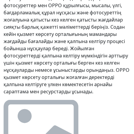
фотосуреттер мен OPPO құрылғысы, мысалы, үлгі,
бағдарламалық құрал нұсқасы және фотосуреттің
жоғалуына қатысты кез келген қатысты жағдайлар
сияқты барлық қажетті мәліметтерді беріңіз. Содан
кейін қызмет көрсету орталығының мамандары
жағдайды бағалайды және қалпына келтіру процесі
бойынша нұсқаулар береді. Жойылған
фотосуреттерді қалпына келтіру мүмкіндігін арттыру
үшін қызмет көрсету орталығы берген кез келген
нұсқауларды немесе ұсыныстарды орындаңыз. OPPO
қызмет көрсету орталығы жоғалған деректерді
қалпына келтіруге үлкен көмектесетін арнайы
сараптама мен ресурстарды ұсынады.