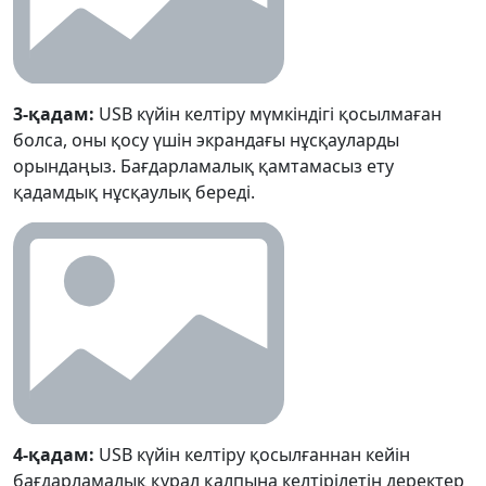
3-қадам:
USB күйін келтіру мүмкіндігі қосылмаған
болса, оны қосу үшін экрандағы нұсқауларды
орындаңыз. Бағдарламалық қамтамасыз ету
қадамдық нұсқаулық береді.
4-қадам:
USB күйін келтіру қосылғаннан кейін
бағдарламалық құрал қалпына келтірілетін деректер