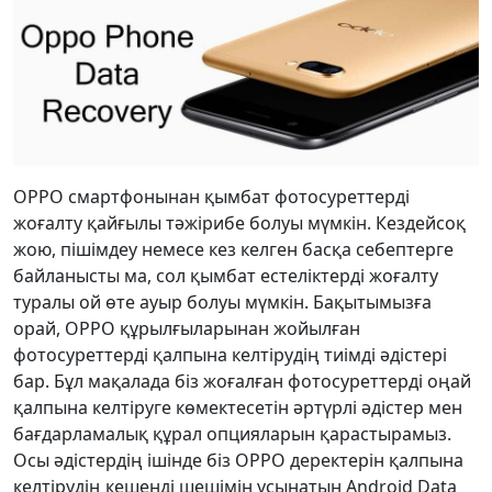
OPPO смартфонынан қымбат фотосуреттерді
жоғалту қайғылы тәжірибе болуы мүмкін. Кездейсоқ
жою, пішімдеу немесе кез келген басқа себептерге
байланысты ма, сол қымбат естеліктерді жоғалту
туралы ой өте ауыр болуы мүмкін. Бақытымызға
орай, OPPO құрылғыларынан жойылған
фотосуреттерді қалпына келтірудің тиімді әдістері
бар. Бұл мақалада біз жоғалған фотосуреттерді оңай
қалпына келтіруге көмектесетін әртүрлі әдістер мен
бағдарламалық құрал опцияларын қарастырамыз.
Осы әдістердің ішінде біз OPPO деректерін қалпына
келтірудің кешенді шешімін ұсынатын Android Data