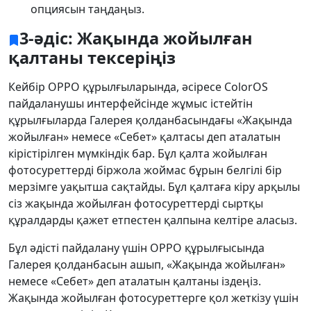
опциясын таңдаңыз.
3-әдіс: Жақында жойылған
қалтаны тексеріңіз
Кейбір OPPO құрылғыларында, әсіресе ColorOS
пайдаланушы интерфейсінде жұмыс істейтін
құрылғыларда Галерея қолданбасындағы «Жақында
жойылған» немесе «Себет» қалтасы деп аталатын
кірістірілген мүмкіндік бар. Бұл қалта жойылған
фотосуреттерді біржола жоймас бұрын белгілі бір
Тіл ауыстырғышы
мерзімге уақытша сақтайды. Бұл қалтаға кіру арқылы
сіз жақында жойылған фотосуреттерді сыртқы
English
Nederlands
Tiếng Việt
құралдарды қажет етпестен қалпына келтіре аласыз.
日本
Español
Português
Бұл әдісті пайдалану үшін OPPO құрылғысында
Deutsche
Français
Italiano
Галерея қолданбасын ашып, «Жақында жойылған»
немесе «Себет» деп аталатын қалтаны іздеңіз.
Norsk
Suomalainen
Svenska
Жақында жойылған фотосуреттерге қол жеткізу үшін