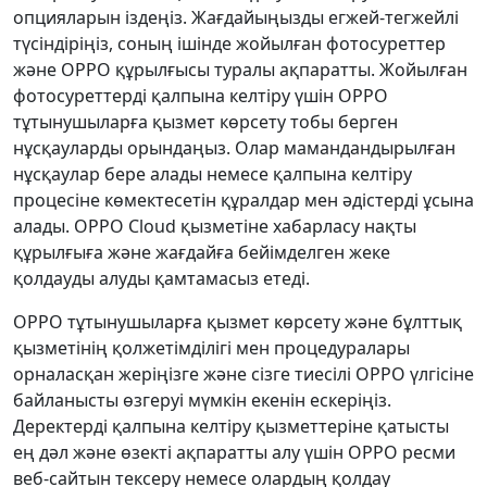
опцияларын іздеңіз. Жағдайыңызды егжей-тегжейлі
түсіндіріңіз, соның ішінде жойылған фотосуреттер
және OPPO құрылғысы туралы ақпаратты. Жойылған
фотосуреттерді қалпына келтіру үшін OPPO
тұтынушыларға қызмет көрсету тобы берген
нұсқауларды орындаңыз. Олар мамандандырылған
нұсқаулар бере алады немесе қалпына келтіру
процесіне көмектесетін құралдар мен әдістерді ұсына
алады. OPPO Cloud қызметіне хабарласу нақты
құрылғыға және жағдайға бейімделген жеке
қолдауды алуды қамтамасыз етеді.
OPPO тұтынушыларға қызмет көрсету және бұлттық
қызметінің қолжетімділігі мен процедуралары
орналасқан жеріңізге және сізге тиесілі OPPO үлгісіне
байланысты өзгеруі мүмкін екенін ескеріңіз.
Деректерді қалпына келтіру қызметтеріне қатысты
ең дәл және өзекті ақпаратты алу үшін OPPO ресми
веб-сайтын тексеру немесе олардың қолдау