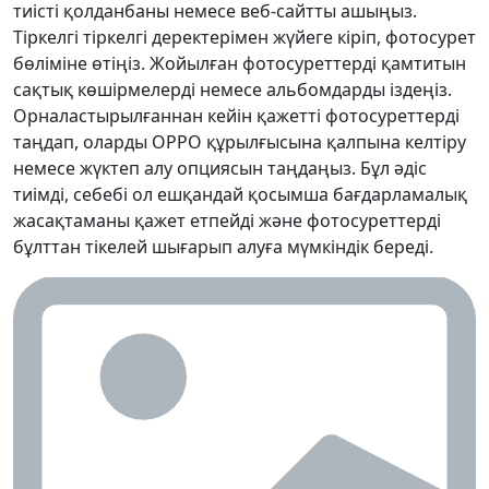
тиісті қолданбаны немесе веб-сайтты ашыңыз.
Тіркелгі тіркелгі деректерімен жүйеге кіріп, фотосурет
бөліміне өтіңіз. Жойылған фотосуреттерді қамтитын
сақтық көшірмелерді немесе альбомдарды іздеңіз.
Орналастырылғаннан кейін қажетті фотосуреттерді
таңдап, оларды OPPO құрылғысына қалпына келтіру
немесе жүктеп алу опциясын таңдаңыз. Бұл әдіс
тиімді, себебі ол ешқандай қосымша бағдарламалық
жасақтаманы қажет етпейді және фотосуреттерді
бұлттан тікелей шығарып алуға мүмкіндік береді.