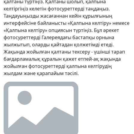
қалтаны түртіңіз. Қалтаны шолып, қалпына
Dansk
Ελληνικά
Türk
келтіргіңіз келетін фотосуреттерді таңдаңыз.
русский
हिंदी
தமிழ்
Таңдауыңызды жасағаннан кейін құрылғының
интерфейсіне байланысты «Қалпына келтіру» немесе
Bahasa Melayu
ไทย
한국어
«Қалпына келтіру» опциясын түртіңіз. Бұл әрекет
фотосуреттерді Галереядағы бастапқы орнына
Română
Polskie
қазақ
жылжытып, оларды қайтадан қолжетімді етеді.
Жақында жойылған қалтаны тексеру - үшінші тарап
Gaeilge
繁體中文
бағдарламалық құралын қажет етпей-ақ жақында
жойылған фотосуреттерді қалпына келтірудің
жылдам және қарапайым тәсілі.