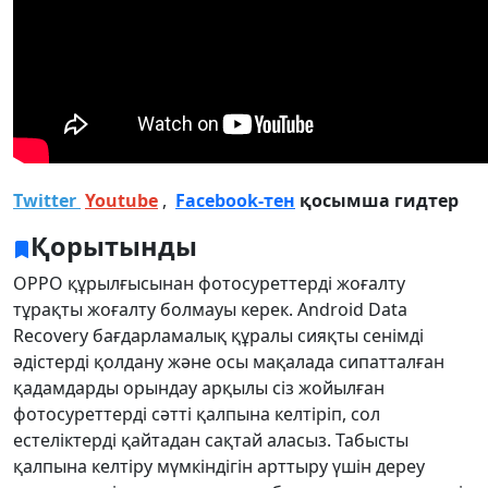
Twitter
Youtube
,
Facebook-тен
қосымша гидтер
Қорытынды
OPPO құрылғысынан фотосуреттерді жоғалту
тұрақты жоғалту болмауы керек. Android Data
Recovery бағдарламалық құралы сияқты сенімді
әдістерді қолдану және осы мақалада сипатталған
қадамдарды орындау арқылы сіз жойылған
фотосуреттерді сәтті қалпына келтіріп, сол
естеліктерді қайтадан сақтай аласыз. Табысты
қалпына келтіру мүмкіндігін арттыру үшін дереу