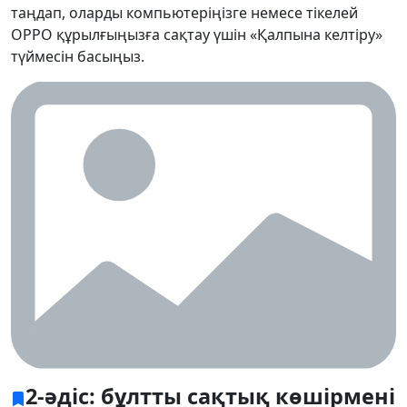
таңдап, оларды компьютеріңізге немесе тікелей
OPPO құрылғыңызға сақтау үшін «Қалпына келтіру»
түймесін басыңыз.
2-әдіс: бұлтты сақтық көшірмені