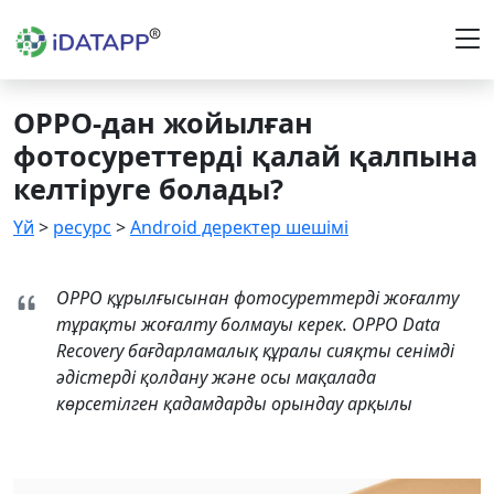
OPPO-дан жойылған
фотосуреттерді қалай қалпына
келтіруге болады?
Үй
>
ресурс
>
Android деректер шешімі
OPPO құрылғысынан фотосуреттерді жоғалту
тұрақты жоғалту болмауы керек. OPPO Data
Recovery бағдарламалық құралы сияқты сенімді
әдістерді қолдану және осы мақалада
көрсетілген қадамдарды орындау арқылы