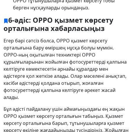
OPPO тұтынушыларға қызмет көрсету тобы
берген нұсқауларды орындаңыз.
6-әдіс: OPPO қызмет көрсету
орталығына хабарласыңыз
Егер бәрі сәтсіз болса, OPPO қызмет көрсету
орталығына бару өміршең нұсқа болуы мүмкін.
OPPO-ның оқытылған техниктері OPPO
құрылғыларынан жойылған фотосуреттерді қалпына
келтіруге көмектесетін арнайы құралдар мен
әдістерге қол жеткізе алады. Олар мәселені анықтап,
кәсіби әдістерді қолдана отырып, жоғалған
фотосуреттерді қалпына келтіруге әрекет жасай
алады.
Бұл әдісті пайдалану үшін аймағыңыздағы ең жақын
OPPO қызмет көрсету орталығын табыңыз. Қызмет
көрсету орталығына барып, тұтынушыларға қызмет
көрсету өкіліне жағдайыңызды түсіндіріңіз. Жойылған