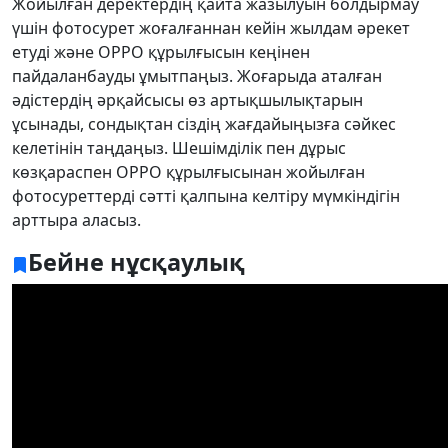
Жойылған деректердің қайта жазылуын болдырмау
үшін фотосурет жоғалғаннан кейін жылдам әрекет
етуді және OPPO құрылғысын кеңінен
пайдаланбауды ұмытпаңыз. Жоғарыда аталған
әдістердің әрқайсысы өз артықшылықтарын
ұсынады, сондықтан сіздің жағдайыңызға сәйкес
келетінін таңдаңыз. Шешімділік пен дұрыс
көзқараспен OPPO құрылғысынан жойылған
фотосуреттерді сәтті қалпына келтіру мүмкіндігін
арттыра аласыз.
Бейне нұсқаулық