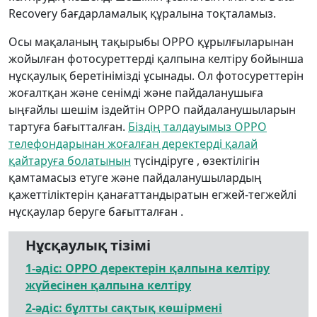
Recovery бағдарламалық құралына тоқталамыз.
Осы мақаланың тақырыбы OPPO құрылғыларынан
жойылған фотосуреттерді қалпына келтіру бойынша
нұсқаулық беретінімізді ұсынады. Ол фотосуреттерін
жоғалтқан және сенімді және пайдаланушыға
ыңғайлы шешім іздейтін OPPO пайдаланушыларын
тартуға бағытталған.
Біздің талдауымыз OPPO
телефондарынан жоғалған деректерді қалай
қайтаруға болатынын
түсіндіруге , өзектілігін
қамтамасыз етуге және пайдаланушылардың
қажеттіліктерін қанағаттандыратын егжей-тегжейлі
нұсқаулар беруге бағытталған .
Нұсқаулық тізімі
1-әдіс: OPPO деректерін қалпына келтіру
жүйесінен қалпына келтіру
2-әдіс: бұлтты сақтық көшірмені