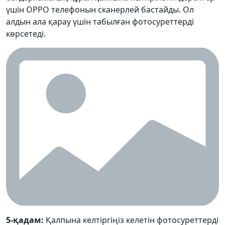
үшін OPPO телефонын сканерлей бастайды. Ол
алдын ала қарау үшін табылған фотосуреттерді
көрсетеді.
5-қадам:
Қалпына келтіргіңіз келетін фотосуреттерді