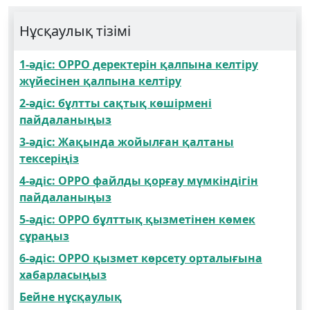
Нұсқаулық тізімі
1-әдіс: OPPO деректерін қалпына келтіру
жүйесінен қалпына келтіру
2-әдіс: бұлтты сақтық көшірмені
пайдаланыңыз
3-әдіс: Жақында жойылған қалтаны
тексеріңіз
4-әдіс: OPPO файлды қорғау мүмкіндігін
пайдаланыңыз
5-әдіс: OPPO бұлттық қызметінен көмек
сұраңыз
6-әдіс: OPPO қызмет көрсету орталығына
хабарласыңыз
Бейне нұсқаулық