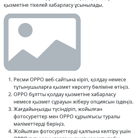
қызметіне тікелей хабарласу ұсынылады.
Ресми OPPO веб-сайтына кіріп, қолдау немесе
тұтынушыларға қызмет көрсету бөліміне өтіңіз.
OPPO бұлтты қолдау қызметіне хабарласу
немесе қызмет сұрауын жіберу опциясын іздеңіз.
Жағдайыңызды түсіндіріп, жойылған
фотосуреттер мен OPPO құрылғысы туралы
мәліметтерді беріңіз.
Жойылған фотосуреттерді қалпына келтіру үшін