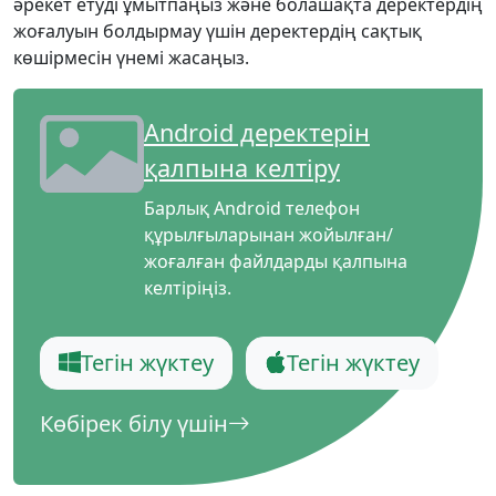
әрекет етуді ұмытпаңыз және болашақта деректердің
жоғалуын болдырмау үшін деректердің сақтық
көшірмесін үнемі жасаңыз.
Android деректерін
қалпына келтіру
Барлық Android телефон
құрылғыларынан жойылған/
жоғалған файлдарды қалпына
келтіріңіз.
Тегін жүктеу
Тегін жүктеу
Көбірек білу үшін