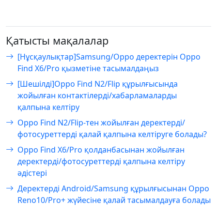
Қатысты мақалалар
[Нұсқаулықтар]Samsung/Oppo деректерін Oppo
Find X6/Pro қызметіне тасымалдаңыз
[Шешілді]Oppo Find N2/Flip құрылғысында
жойылған контактілерді/хабарламаларды
қалпына келтіру
Oppo Find N2/Flip-тен жойылған деректерді/
фотосуреттерді қалай қалпына келтіруге болады?
Oppo Find X6/Pro қолданбасынан жойылған
деректерді/фотосуреттерді қалпына келтіру
әдістері
Деректерді Android/Samsung құрылғысынан Oppo
Reno10/Pro+ жүйесіне қалай тасымалдауға болады