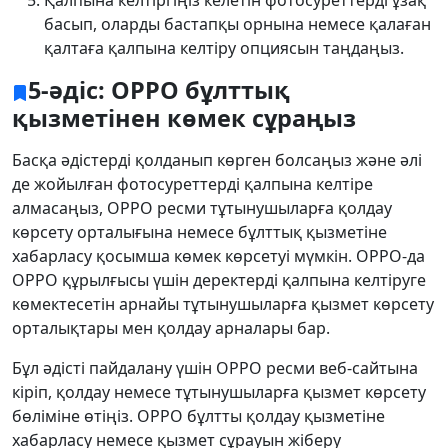
басып, оларды бастапқы орнына немесе қалаған
қалтаға қалпына келтіру опциясын таңдаңыз.
5-әдіс: OPPO бұлттық
қызметінен көмек сұраңыз
Басқа әдістерді қолданып көрген болсаңыз және әлі
де жойылған фотосуреттерді қалпына келтіре
алмасаңыз, OPPO ресми тұтынушыларға қолдау
көрсету орталығына немесе бұлттық қызметіне
хабарласу қосымша көмек көрсетуі мүмкін. OPPO-да
OPPO құрылғысы үшін деректерді қалпына келтіруге
көмектесетін арнайы тұтынушыларға қызмет көрсету
орталықтары мен қолдау арналары бар.
Бұл әдісті пайдалану үшін OPPO ресми веб-сайтына
кіріп, қолдау немесе тұтынушыларға қызмет көрсету
бөліміне өтіңіз. OPPO бұлтты қолдау қызметіне
хабарласу немесе қызмет сұрауын жіберу