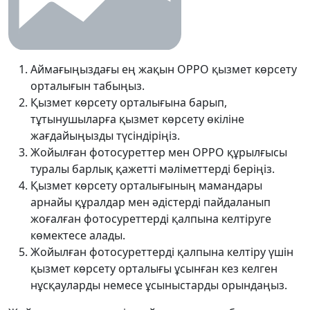
Аймағыңыздағы ең жақын OPPO қызмет көрсету
орталығын табыңыз.
Қызмет көрсету орталығына барып,
тұтынушыларға қызмет көрсету өкіліне
жағдайыңызды түсіндіріңіз.
Жойылған фотосуреттер мен OPPO құрылғысы
туралы барлық қажетті мәліметтерді беріңіз.
Қызмет көрсету орталығының мамандары
арнайы құралдар мен әдістерді пайдаланып
жоғалған фотосуреттерді қалпына келтіруге
көмектесе алады.
Жойылған фотосуреттерді қалпына келтіру үшін
қызмет көрсету орталығы ұсынған кез келген
нұсқауларды немесе ұсыныстарды орындаңыз.