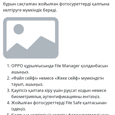
бұрын сақталған жойылған фотосуреттерді қалпына
келтіруге мүмкіндік береді.
OPPO құрылғысында File Manager қолданбасын
ашыңыз.
«Файл сейфі» немесе «Жеке сейф» мүмкіндігін
тауып, ашыңыз.
Қауіпсіз қалтаға кіру үшін рұқсат кодын немесе
биометриялық аутентификацияны енгізіңіз.
Жойылған фотосуреттерді File Safe қалтасынан
іздеңіз.
Қалпына келтіргіңіз келетін фотосуреттерді ұзақ