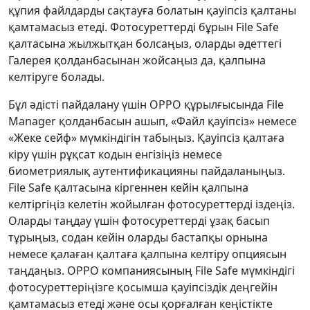
құпия файлдарды сақтауға болатын қауіпсіз қалтаны
қамтамасыз етеді. Фотосуреттерді бұрын File Safe
қалтасына жылжытқан болсаңыз, оларды әдеттегі
Галерея қолданбасынан жойсаңыз да, қалпына
келтіруге болады.
Бұл әдісті пайдалану үшін OPPO құрылғысында File
Manager қолданбасын ашып, «Файл қауіпсіз» немесе
«Жеке сейф» мүмкіндігін табыңыз. Қауіпсіз қалтаға
кіру үшін рұқсат кодын енгізіңіз немесе
биометриялық аутентификацияны пайдаланыңыз.
File Safe қалтасына кіргеннен кейін қалпына
келтіргіңіз келетін жойылған фотосуреттерді іздеңіз.
Оларды таңдау үшін фотосуреттерді ұзақ басып
тұрыңыз, содан кейін оларды бастапқы орнына
немесе қалаған қалтаға қалпына келтіру опциясын
таңдаңыз. OPPO компаниясының File Safe мүмкіндігі
фотосуреттеріңізге қосымша қауіпсіздік деңгейін
қамтамасыз етеді және осы қорғалған кеңістікте