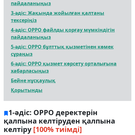
пайдаланыңыз
3-әдіс: Жақында жойылған қалтаны
тексеріңіз
4-әдіс: OPPO файлды қорғау мүмкіндігін
пайдаланыңыз
5-әдіс: OPPO бұлттық қызметінен көмек
сұраңыз
6-әдіс: OPPO қызмет көрсету орталығына
хабарласыңыз
Бейне нұсқаулық
Қорытынды
1-әдіс: OPPO деректерін
қалпына келтіруден қалпына
келтіру
[100% тиімді]