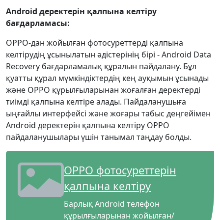
Android деректерін қалпына келтіру
бағдарламасы:
OPPO-дан жойылған фотосуреттерді қалпына
келтірудің ұсынылатын әдістерінің бірі - Android Data
Recovery бағдарламалық құралын пайдалану. Бұл
қуатты құрал мүмкіндіктердің кең ауқымын ұсынады
және OPPO құрылғыларынан жоғалған деректерді
тиімді қалпына келтіре алады. Пайдаланушыға
ыңғайлы интерфейсі және жоғары табыс деңгейімен
Android деректерін қалпына келтіру OPPO
пайдаланушылары үшін танымал таңдау болды.
OPPO фотосуреттерін
қалпына келтіру
Барлық Android телефон
құрылғыларынан жойылған/