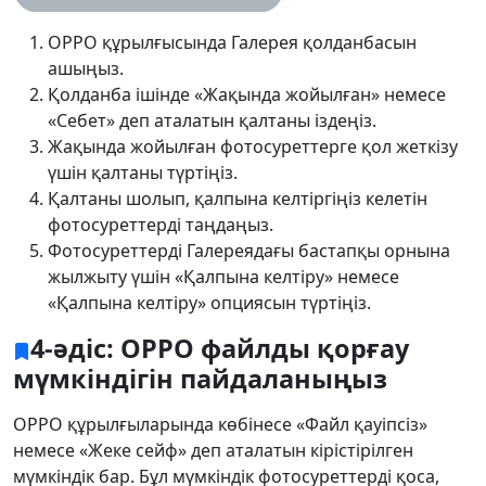
OPPO құрылғысында Галерея қолданбасын
ашыңыз.
Қолданба ішінде «Жақында жойылған» немесе
«Себет» деп аталатын қалтаны іздеңіз.
Жақында жойылған фотосуреттерге қол жеткізу
үшін қалтаны түртіңіз.
Қалтаны шолып, қалпына келтіргіңіз келетін
фотосуреттерді таңдаңыз.
Фотосуреттерді Галереядағы бастапқы орнына
жылжыту үшін «Қалпына келтіру» немесе
«Қалпына келтіру» опциясын түртіңіз.
4-әдіс: OPPO файлды қорғау
мүмкіндігін пайдаланыңыз
OPPO құрылғыларында көбінесе «Файл қауіпсіз»
немесе «Жеке сейф» деп аталатын кірістірілген
мүмкіндік бар. Бұл мүмкіндік фотосуреттерді қоса,