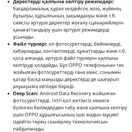
Деректерді қалпына келтіру режимдері:
бағдарламалық құрал кездейсоқ жою, жүйенің
бұзылуы, құрылғының зақымдануы және т.б.
сияқты әртүрлі деректер жоғалу сценарийлерін
қанағаттандыру үшін әртүрлі режимдерді
ұсынады.
Файл түрлері:
ол фотосуреттерді, бейнелерді,
хабарларды, контактілерді, құжаттарды және т.б.
қоса алғанда, әртүрлі файл түрлерін қалпына
келтіруді қолдайды. Бұл OPPO телефонынан тек
жойылған фотосуреттерді ғана емес, сонымен
қатар басқа маңызды деректерді де шығарып
алуыңызға кепілдік береді.
Deep Scan:
Android Data Recovery жойылған
фотосуреттерді, тіпті қол жетімсіз немесе
бүлінген бөлімдерден табу және қалпына келтіру
үшін OPPO құрылғысының ішкі жадын мұқият
іздейтін терең сканерлеу технологиясын
пайдаланады.