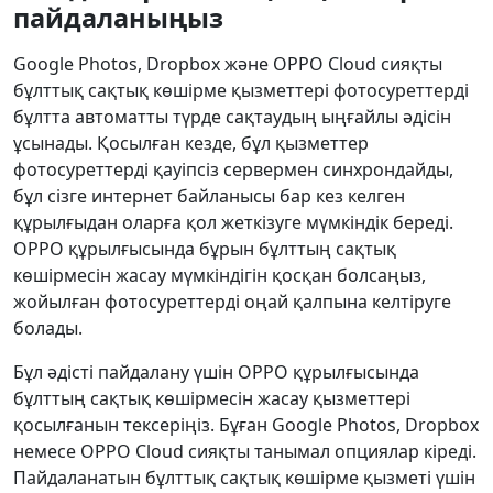
пайдаланыңыз
Google Photos, Dropbox және OPPO Cloud сияқты
бұлттық сақтық көшірме қызметтері фотосуреттерді
бұлтта автоматты түрде сақтаудың ыңғайлы әдісін
ұсынады. Қосылған кезде, бұл қызметтер
фотосуреттерді қауіпсіз сервермен синхрондайды,
бұл сізге интернет байланысы бар кез келген
құрылғыдан оларға қол жеткізуге мүмкіндік береді.
OPPO құрылғысында бұрын бұлттың сақтық
көшірмесін жасау мүмкіндігін қосқан болсаңыз,
жойылған фотосуреттерді оңай қалпына келтіруге
болады.
Бұл әдісті пайдалану үшін OPPO құрылғысында
бұлттың сақтық көшірмесін жасау қызметтері
қосылғанын тексеріңіз. Бұған Google Photos, Dropbox
немесе OPPO Cloud сияқты танымал опциялар кіреді.
Пайдаланатын бұлттық сақтық көшірме қызметі үшін