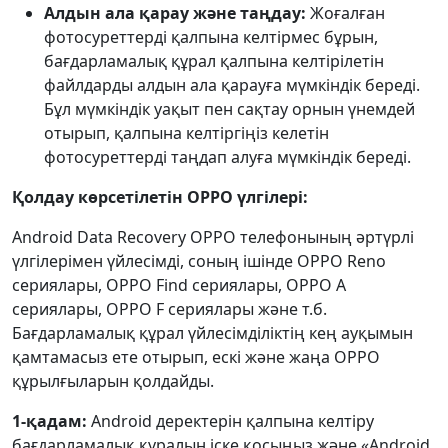
Алдын ала қарау және таңдау:
Жоғалған
фотосуреттерді қалпына келтірмес бұрын,
бағдарламалық құрал қалпына келтірілетін
файлдарды алдын ала қарауға мүмкіндік береді.
Бұл мүмкіндік уақыт пен сақтау орнын үнемдей
отырып, қалпына келтіргіңіз келетін
фотосуреттерді таңдап алуға мүмкіндік береді.
Қолдау көрсетілетін OPPO үлгілері:
Android Data Recovery OPPO телефонының әртүрлі
үлгілерімен үйлесімді, соның ішінде OPPO Reno
сериялары, OPPO Find сериялары, OPPO A
сериялары, OPPO F сериялары және т.б.
Бағдарламалық құрал үйлесімділіктің кең ауқымын
қамтамасыз ете отырып, ескі және жаңа OPPO
құрылғыларын қолдайды.
1-қадам:
Android деректерін қалпына келтіру
бағдарламалық құралын іске қосыңыз және «Android