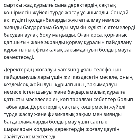
сыртқы жад құрылғысына деректердің сақтық
көшірмесін жүйелі түрде жасау ұсынылады. Сондай-
ақ, күдікті қолданбаларды жүктеп алмау немесе
зиянды бағдарлама болуы мүмкін күдікті сілтемелерді
басудан аулақ болу маңызды. Оған қоса, қорғаныс
қапшығын және экранды қорғау құралын пайдалану
құрылғының физикалық зақымдануын болдырмауға
көмектеседі.
Деректердің жоғалуы Samsung ұялы телефонын
пайдаланушылары үшін жиі кездесетін мәселе, оның
кездейсоқ жойылуы, құрылғының зақымдалуы
немесе істен шығуы және бағдарламалық құралға
қатысты мәселелер ең көп таралған себептер болып
табылады. Деректердің сақтық көшірмесін жүйелі
түрде жасау және физикалық зақым мен зиянды
бағдарламаларды болдырмау үшін сақтық
шараларын қолдану деректердің жоғалу қаупін
азайтуға көмектеседі.