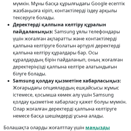
мүмкін. Мұны басқа құрылғыдағы Google есептік
жазбаңызға кіріп, контактілерді іздеу арқылы
тексеруге болады.
Деректерді қалпына келтіру құралын
пайдаланыңыз:
Samsung ұялы телефондары
үшін жоғалған ақпаратты және контактілерді
қалпына келтіруге болатын әртүрлі деректерді
қалпына келтіру құралдары бар. Осы
құралдардың бірін пайдаланып, оның жоғалған
деректеріңізді қалпына келтіре алатындығын
білуге ​​болады.
Samsung қолдау қызметіне хабарласыңыз:
Жоғарыдағы опциялардың ешқайсысы жұмыс
істемесе, қосымша көмек алу үшін Samsung
қолдау қызметіне хабарласу қажет болуы мүмкін.
Олар жоғалған деректерді қалпына келтіруге
немесе басқа шешімдерді ұсына алады.
Болашақта оларды жоғалтпау үшін
маңызды