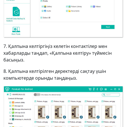
7. Қалпына келтіргіңіз келетін контактілер мен
хабарларды таңдап, «Қалпына келтіру» түймесін
басыңыз.
8. Қалпына келтірілген деректерді сақтау үшін
компьютерде орынды таңдаңыз.