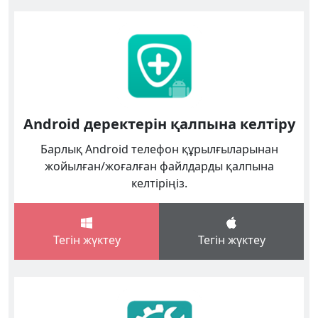
Android деректерін қалпына келтіру
Барлық Android телефон құрылғыларынан
жойылған/жоғалған файлдарды қалпына
келтіріңіз.
Тегін жүктеу
Тегін жүктеу