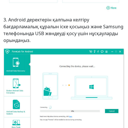
3. Android деректерін қалпына келтіру
бағдарламалық құралын іске қосыңыз және Samsung
телефонында USB жөндеуді қосу үшін нұсқауларды
орындаңыз.
Тіл ауыстырғышы
English
Nederlands
Tiếng Việt
日本
Español
Português