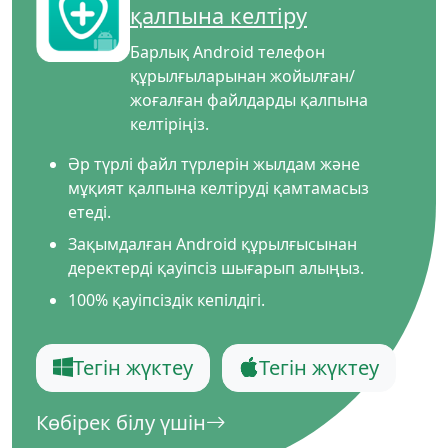
қалпына келтіру
Барлық Android телефон
құрылғыларынан жойылған/
жоғалған файлдарды қалпына
келтіріңіз.
Әр түрлі файл түрлерін жылдам және
мұқият қалпына келтіруді қамтамасыз
етеді.
Зақымдалған Android құрылғысынан
деректерді қауіпсіз шығарып алыңыз.
100% қауіпсіздік кепілдігі.
Тегін жүктеу
Тегін жүктеу
Көбірек білу үшін