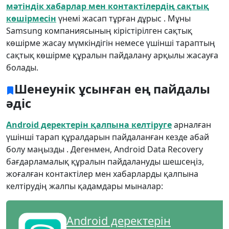
мәтіндік хабарлар мен контактілердің сақтық
көшірмесін
үнемі жасап тұрған дұрыс . Мұны
Samsung компаниясының кірістірілген сақтық
көшірме жасау мүмкіндігін немесе үшінші тараптың
сақтық көшірме құралын пайдалану арқылы жасауға
болады.
Шенеунік ұсынған ең пайдалы
әдіс
Android деректерін қалпына келтіруге
арналған
үшінші тарап құралдарын пайдаланған кезде абай
болу маңызды . Дегенмен, Android Data Recovery
бағдарламалық құралын пайдалануды шешсеңіз,
жоғалған контактілер мен хабарларды қалпына
келтірудің жалпы қадамдары мыналар:
Android деректерін