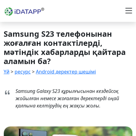
Samsung S23 телефонынан
жоғалған контактілерді,
мәтіндік хабарларды қайтара
аламын ба?
Үй
>
ресурс
>
Android деректер шешімі
Samsung Galaxy S23 құрылғысынан кездейсоқ
жойылған немесе жоғалған деректерді оңай
қалпына келтірудің ең жақсы жолы.