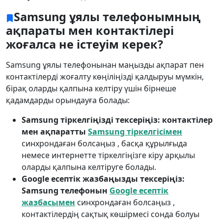
Samsung ұялы телефонымның
ақпараты мен контактілері
жоғалса не істеуім керек?
Samsung ұялы телефонынан маңызды ақпарат пен
контактілерді жоғалту көңіліңізді қалдыруы мүмкін,
бірақ оларды қалпына келтіру үшін бірнеше
қадамдарды орындауға болады:
Samsung тіркелгіңізді тексеріңіз: контактілер
мен ақпаратты
Samsung тіркелгісімен
синхрондаған болсаңыз , басқа құрылғыда
немесе интернетте тіркелгіңізге кіру арқылы
оларды қалпына келтіруге болады.
Google есептік жазбаңызды тексеріңіз:
Samsung телефонын
Google есептік
жазбасымен
синхрондаған болсаңыз ,
контактілердің сақтық көшірмесі сонда болуы