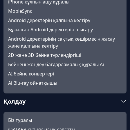
iPhone құлпын ашу құралы
MobieSync
Android деректерін қалпына келтіру
Бұзылған Android деректерін шығару
Android деректерінің сақтық көшірмесін жасау
және қалпына келтіру
2D және 3D бейне түрлендіргіші
Бейнені жөндеу бағдарламалық құралы Ai
AI бейне конвертері
Ai Blu-ray ойнатқышы
Қолдау
Біз туралы
iDATAPP құпиялылық саясаты