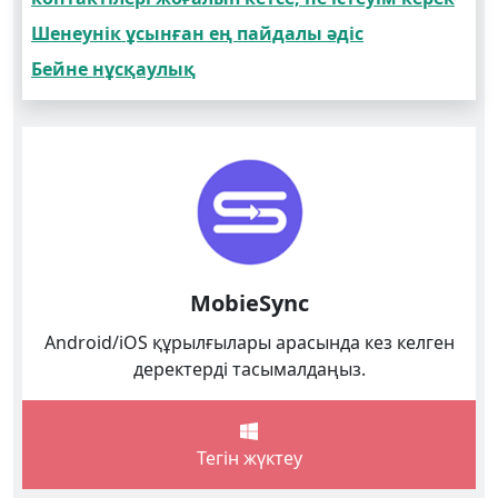
Шенеунік ұсынған ең пайдалы әдіс
Бейне нұсқаулық
MobieSync
Android/iOS құрылғылары арасында кез келген
деректерді тасымалдаңыз.
Тегін жүктеу