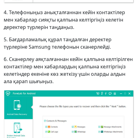
Deutsche
Français
Italiano
4. Телефоныңыз анықталғаннан кейін контактілер
Norsk
Suomalainen
Svenska
мен хабарлар сияқты қалпына келтіргіңіз келетін
Dansk
Ελληνικά
Türk
деректер түрлерін таңдаңыз.
5. Бағдарламалық құрал таңдалған деректер
русский
हिंदी
தமிழ்
түрлеріне Samsung телефонын сканерлейді.
Bahasa Melayu
ไทย
한국어
6. Сканерлеу аяқталғаннан кейін қалпына келтірілген
Română
Polskie
қазақ
контактілер мен хабарлардың қалпына келтіргіңіз
келетіндер екеніне көз жеткізу үшін оларды алдын
Gaeilge
繁體中文
ала қарап шығыңыз.