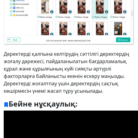
Деректерді қалпына келтірудің сәттілігі деректердің
жоғалу дәрежесі, пайдаланылатын бағдарламалық
құрал және құрылғының күйі сияқты әртүрлі
факторларға байланысты екенін ескеру маңызды.
Деректерді жоғалтпау үшін деректердің сақтық
көшірмесін үнемі жасап тұру ұсынылады.
Бейне нұсқаулық: