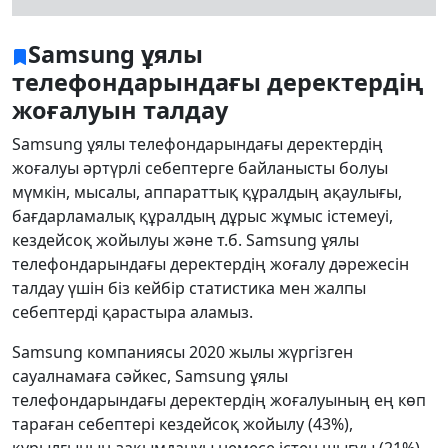
Samsung ұялы
телефондарындағы деректердің
жоғалуын талдау
Samsung ұялы телефондарындағы деректердің
жоғалуы әртүрлі себептерге байланысты болуы
мүмкін, мысалы, аппараттық құралдың ақаулығы,
бағдарламалық құралдың дұрыс жұмыс істемеуі,
кездейсоқ жойылуы және т.б. Samsung ұялы
телефондарындағы деректердің жоғалу дәрежесін
талдау үшін біз кейбір статистика мен жалпы
себептерді қарастыра аламыз.
Samsung компаниясы 2020 жылы жүргізген
сауалнамаға сәйкес, Samsung ұялы
телефондарындағы деректердің жоғалуының ең көп
тараған себептері кездейсоқ жойылу (43%),
құрылғының зақымдануы немесе істен шығуы (21%)