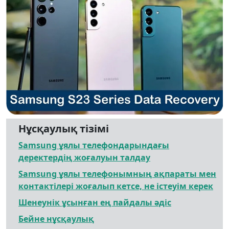
Нұсқаулық тізімі
Samsung ұялы телефондарындағы
деректердің жоғалуын талдау
Samsung ұялы телефонымның ақпараты мен
контактілері жоғалып кетсе, не істеуім керек
Шенеунік ұсынған ең пайдалы әдіс
Бейне нұсқаулық