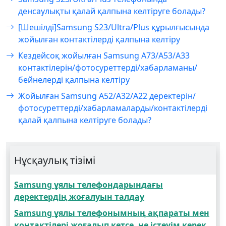
денсаулықты қалай қалпына келтіруге болады?
[Шешілді]Samsung S23/Ultra/Plus құрылғысында
жойылған контактілерді қалпына келтіру
Кездейсоқ жойылған Samsung A73/A53/A33
контактілерін/фотосуреттерді/хабарламаны/
бейнелерді қалпына келтіру
Жойылған Samsung A52/A32/A22 деректерін/
фотосуреттерді/хабарламаларды/контактілерді
қалай қалпына келтіруге болады?
Нұсқаулық тізімі
Samsung ұялы телефондарындағы
деректердің жоғалуын талдау
Samsung ұялы телефонымның ақпараты мен
контактілері жоғалып кетсе, не істеуім керек