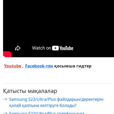
Youtube
,
Facebook-тен
қосымша гидтер
Қатысты мақалалар
Samsung S23/Ultra/Plus файлдарын/деректерін
қалай қалпына келтіруге болады?
Samsung S23/Ultra/Plus телефонында