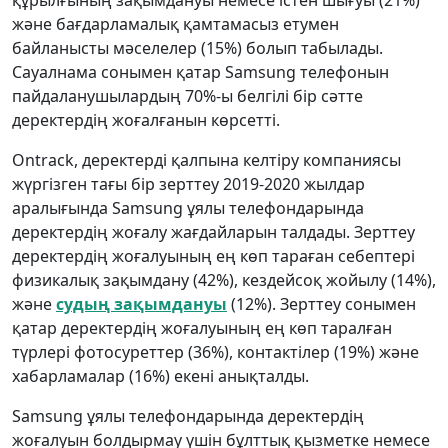
және бағдарламалық қамтамасыз етумен
байланысты мәселелер (15%) болып табылады.
Сауалнама сонымен қатар Samsung телефонын
пайдаланушылардың 70%-ы белгілі бір сәтте
деректердің жоғалғанын көрсетті.
Ontrack, деректерді қалпына келтіру компаниясы
жүргізген тағы бір зерттеу 2019-2020 жылдар
аралығында Samsung ұялы телефондарында
деректердің жоғалу жағдайларын талдады. Зерттеу
деректердің жоғалуының ең көп тараған себептері
физикалық зақымдану (42%), кездейсоқ жойылу (14%),
және
судың зақымдануы
(12%). Зерттеу сонымен
қатар деректердің жоғалуының ең көп таралған
түрлері фотосуреттер (36%), контактілер (19%) және
хабарламалар (16%) екені анықталды.
Samsung ұялы телефондарында деректердің
жоғалуын болдырмау үшін бұлттық қызметке немесе