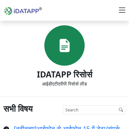
IDATAPP रिसोर्स
आईडीएटीएपीपी रिसोर्स लीड
सभी विषय
[नवीनतम]आईफोन से आईफोन 15 में डेटा/संपर्क