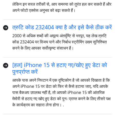
लेकिन इन सरल तरीकों से, आप समस्या को तुरंत हल कर सकते हैं और
अपने फोटो एक्सेस अनुभव को बढ़ा सकते हैं।
त्रुटि कोड 232404 क्या है और इसे कैसे ठीक करें
2000 से अधिक शब्दों की अमूल्य अंतर्दृष्टि से भरपूर, यह लेख त्रुटि
कोड 232404 पर विजय पाने और निर्बाध स्ट्रीमिंग उद्यम सुनिश्चित
भाषा स्विच
करने के लिए आपका सर्वोत्कृष्ट संसाधन है।
English
Nederlands
Tiếng Việt
[हल] iPhone 15 से हटाए गए/खोए हुए डेटा को
日本
Español
Português
पुनर्प्राप्त करें
Deutsche
Français
Italiano
आपके पास अपने निपटान में एक दृष्टिकोण है जो आपको दिखाता है कि
अपने iPhone 15 पर डेटा को फिर से कैसे हटाया जाए, यदि आपके
Norsk
Suomalainen
Svenska
पास बैकअप उपलब्ध नहीं है, तो आपको iPhone 15 की आंतरिक
Dansk
Ελληνικά
Türk
मेमोरी से हटाए गए खोए हुए डेटा को पुनः प्राप्त करने के लिए तीसरे पक्ष
के कार्यक्रम का सहारा लेना होगा। .
русский
हिंदी
தமிழ்