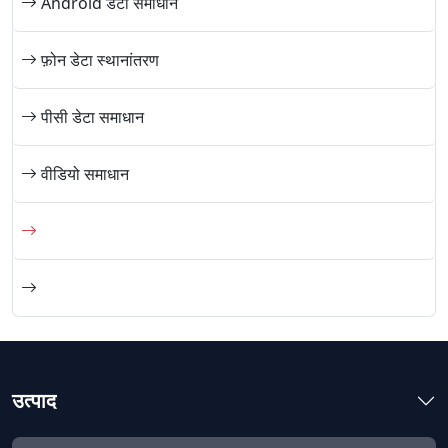
Android डेटा समाधान
फ़ोन डेटा स्थानांतरण
भाषा स्विच
पीसी डेटा समाधान
English
Nederlands
Tiếng Việt
वीडियो समाधान
日本
Español
Português
Deutsche
Français
Italiano
Norsk
Suomalainen
Svenska
Dansk
Ελληνικά
Türk
русский
हिंदी
தமிழ்
उत्पाद
Bahasa Melayu
ไทย
한국어
Română
Polskie
қазақ