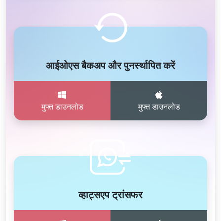
आईओएस बैकअप और पुनर्स्थापित करें
मुफ्त डाउनलोड
मुफ्त डाउनलोड
व्हाट्सएप ट्रांसफर