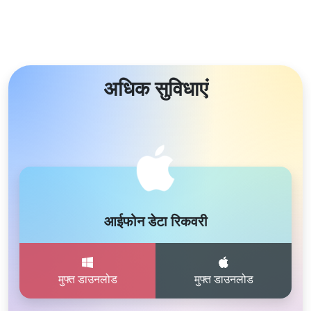
अधिक सुविधाएं
आईफोन डेटा रिकवरी
मुफ्त डाउनलोड
मुफ्त डाउनलोड