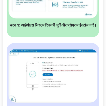
चरण 1: आईओएस सिस्टम रिकवरी चुनें और प्रोग्राम इंस्टॉल करें।
भाषा स्विच
English
Nederlands
Tiếng Việt
日本
Español
Português
Deutsche
Français
Italiano
Norsk
Suomalainen
Svenska