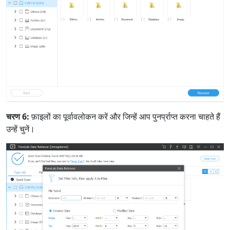
भाषा स्विच
English
Nederlands
Tiếng Việt
日本
Español
Português
Deutsche
Français
Italiano
चरण 6:
फ़ाइलों का पूर्वावलोकन करें और जिन्हें आप पुनर्प्राप्त करना चाहते हैं
Norsk
Suomalainen
Svenska
उन्हें चुनें।
Dansk
Ελληνικά
Türk
русский
हिंदी
தமிழ்
Bahasa Melayu
ไทย
한국어
Română
Polskie
қазақ
Gaeilge
繁體中文