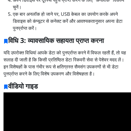
अपने डिवाइस पर दूरस्थ पहुंच प्राप्त करने के लिए "अनलॉक" विकल्प
चुनें।
Norsk
Suomalainen
Svenska
एक बार अनलॉक हो जाने पर, USB केबल का उपयोग करके अपने
डिवाइस को कंप्यूटर से कनेक्ट करें और आवश्यकतानुसार अपना डेटा
Dansk
Ελληνικά
Türk
पुनर्प्राप्त करें।
русский
हिंदी
தமிழ்
विधि 3: व्यावसायिक सहायता प्राप्त करना
Bahasa Melayu
ไทย
한국어
यदि उपरोक्त विधियां आपके डेटा को पुनर्प्राप्त करने में विफल रहती हैं, तो यह
Română
Polskie
қазақ
सलाह दी जाती है कि किसी प्रतिष्ठित डेटा रिकवरी सेवा से पेशेवर मदद लें।
इन विशेषज्ञों के पास गंभीर रूप से क्षतिग्रस्त सैमसंग उपकरणों से भी डेटा
Gaeilge
繁體中文
पुनर्प्राप्त करने के लिए विशेष उपकरण और विशेषज्ञता है।
वीडियो गाइड