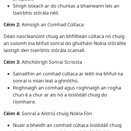
Sínigh isteach ar do chuntas a bhaineann leis an
tseirbhís stórála néil.
Céim 2:
Aimsigh an Comhad Cúltaca
Déan nascleanúint chuig an bhfillteán cúltaca nó chuig
an suíomh ina bhfuil sonraí do ghutháin Nokia stóráilte
laistigh den tseirbhís stórála scamall.
Céim 3:
Athchóirigh Sonraí Scriosta
Sainaithin an comhad cúltaca ar leith ina bhfuil na
sonraí is mian leat a ghnóthú.
Roghnaigh an comhad agus roghnaigh an rogha
chun é a chur ar ais nó a íoslódáil chuig do
ríomhaire.
Céim 4:
Sonraí a Aistriú chuig Nokia Fón
Nuair a bheidh an comhad cúltaca íoslódáil chuig