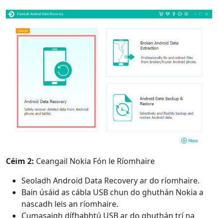
Céim 2:
Ceangail Nokia Fón le Ríomhaire
Seoladh Android Data Recovery ar do ríomhaire.
Bain úsáid as cábla USB chun do ghuthán Nokia a
nascadh leis an ríomhaire.
Cumasaigh dífhabhtú USB ar do ghuthán trí na