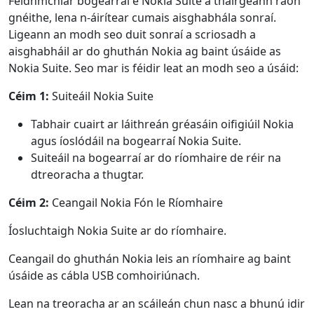
Feidhmchlár bogearraí é Nokia Suite a thairgeann raon
gnéithe, lena n-áirítear cumais aisghabhála sonraí.
Ligeann an modh seo duit sonraí a scriosadh a
aisghabháil ar do ghuthán Nokia ag baint úsáide as
Nokia Suite. Seo mar is féidir leat an modh seo a úsáid:
Céim 1:
Suiteáil Nokia Suite
Tabhair cuairt ar láithreán gréasáin oifigiúil Nokia
agus íoslódáil na bogearraí Nokia Suite.
Suiteáil na bogearraí ar do ríomhaire de réir na
dtreoracha a thugtar.
Céim 2:
Ceangail Nokia Fón le Ríomhaire
Íosluchtaigh Nokia Suite ar do ríomhaire.
Ceangail do ghuthán Nokia leis an ríomhaire ag baint
úsáide as cábla USB comhoiriúnach.
Lean na treoracha ar an scáileán chun nasc a bhunú idir