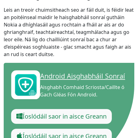
Leis an treoir chuimsitheach seo ar fáil duit, is féidir leat
an poitéinseal maidir le haisghabháil sonraí gutháin
Nokia a dhíghlasáil agus rochtain a fháil ar ais ar do
ghrianghraif, teachtaireachtaí, teagmhálacha agus go
leor eile. Ná lig do chailliúint sonraí bac a chur ar
d’eispéireas soghluaiste - glac smacht agus faigh ar ais
an rud is ceart duitse.
Android Aisghabháil Sonraí
Aisghabh Comhaid Scriosta/Caillte ó
Gach Gléas Fón Android.
Íoslódáil saor in aisce Greann
Íoslódáil saor in aisce Greann