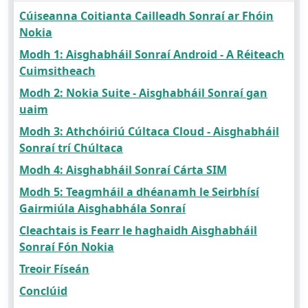
Cúiseanna Coitianta Cailleadh Sonraí ar Fhóin
Nokia
Modh 1: Aisghabháil Sonraí Android - A Réiteach
Cuimsitheach
Modh 2: Nokia Suite - Aisghabháil Sonraí gan
uaim
Modh 3: Athchóiriú Cúltaca Cloud - Aisghabháil
Sonraí trí Chúltaca
Modh 4: Aisghabháil Sonraí Cárta SIM
Modh 5: Teagmháil a dhéanamh le Seirbhísí
Gairmiúla Aisghabhála Sonraí
Cleachtais is Fearr le haghaidh Aisghabháil
Sonraí Fón Nokia
Treoir Físeán
Conclúid