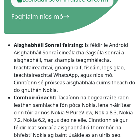
Foghlaim níos mó
Aisghabháil Sonraí fairsing:
Is féidir le Android
Aisghabháil Sonraí cineálacha éagsúla sonraí a
aisghabháil, mar shampla teagmhálacha,
teachtaireachtaí, grianghraif, físeáin, logs glao,
teachtaireachtaí WhatsApp, agus níos mó.
Cinntíonn sé próiseas aisghabhála cuimsitheach do
do ghuthán Nokia.
Comhoiriúnacht:
Tacaíonn na bogearraí le raon
leathan samhlacha fón póca Nokia, lena n-áirítear
cinn tóir ar nós Nokia 9 PureView, Nokia 8.3, Nokia
7.2, Nokia 6.2, agus daoine eile. Cinntíonn sé gur
féidir leat sonraí a aisghabháil ó fhormhór na
bhfeistí Nokia ag baint úsáide as an uirlis seo.