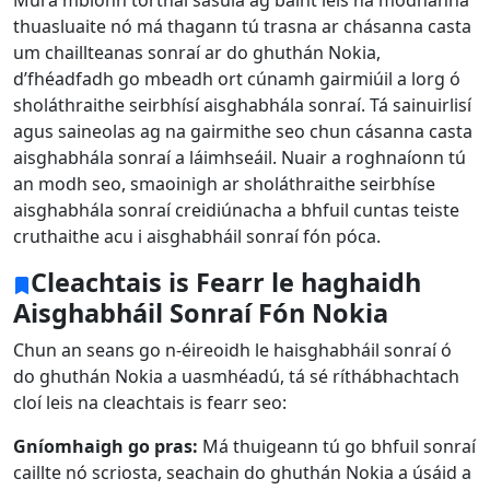
thuasluaite nó má thagann tú trasna ar chásanna casta
um chaillteanas sonraí ar do ghuthán Nokia,
d’fhéadfadh go mbeadh ort cúnamh gairmiúil a lorg ó
sholáthraithe seirbhísí aisghabhála sonraí. Tá sainuirlisí
agus saineolas ag na gairmithe seo chun cásanna casta
aisghabhála sonraí a láimhseáil. Nuair a roghnaíonn tú
an modh seo, smaoinigh ar sholáthraithe seirbhíse
aisghabhála sonraí creidiúnacha a bhfuil cuntas teiste
cruthaithe acu i aisghabháil sonraí fón póca.
Cleachtais is Fearr le haghaidh
Aisghabháil Sonraí Fón Nokia
Chun an seans go n-éireoidh le haisghabháil sonraí ó
do ghuthán Nokia a uasmhéadú, tá sé ríthábhachtach
cloí leis na cleachtais is fearr seo:
Gníomhaigh go pras:
Má thuigeann tú go bhfuil sonraí
caillte nó scriosta, seachain do ghuthán Nokia a úsáid a