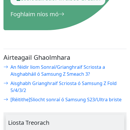
Foghlaim níos mó
Airteagail Ghaolmhara
An féidir liom Sonraí/Grianghraif Scriosta a
Aisghabháil ó Samsung Z Smeach 3?
Aisghabh Grianghraif Scriosta ó Samsung Z Fold
5/4/3/2
[Réitithe]Sliocht sonraí ó Samsung S23/Ultra briste
Liosta Treorach