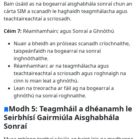
Bain úsáid as na bogearraí aisghabhála sonraí chun an
cárta SIM a scanadh le haghaidh teagmhálacha agus
teachtaireachtaí a scriosadh.
Céim 7:
Réamhamhairc agus Sonraí a Ghnóthú
Nuair a bheidh an próiseas scanadh críochnaithe,
taispeánfaidh na bogearraí na sonraí
inghnóthaithe.
Réamhamharc ar na teagmhálacha agus
teachtaireachtaí a scriosadh agus roghnaigh na
cinn is mian leat a ghnóthú.
Lean na treoracha ar fáil ag na bogearraí a
ghnóthú na sonraí roghnaithe.
Modh 5: Teagmháil a dhéanamh le
Seirbhísí Gairmiúla Aisghabhála
Sonraí
Mura mbíonn torthaí sásúla ag baint leis na modhanna