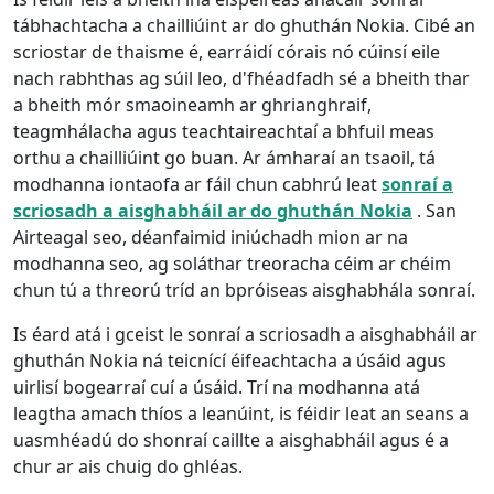
tábhachtacha a chailliúint ar do ghuthán Nokia. Cibé an
scriostar de thaisme é, earráidí córais nó cúinsí eile
nach rabhthas ag súil leo, d'fhéadfadh sé a bheith thar
a bheith mór smaoineamh ar ghrianghraif,
teagmhálacha agus teachtaireachtaí a bhfuil meas
orthu a chailliúint go buan. Ar ámharaí an tsaoil, tá
modhanna iontaofa ar fáil chun cabhrú leat
sonraí a
scriosadh a aisghabháil ar do ghuthán Nokia
. San
Airteagal seo, déanfaimid iniúchadh mion ar na
modhanna seo, ag soláthar treoracha céim ar chéim
chun tú a threorú tríd an bpróiseas aisghabhála sonraí.
Is éard atá i gceist le sonraí a scriosadh a aisghabháil ar
ghuthán Nokia ná teicnící éifeachtacha a úsáid agus
uirlisí bogearraí cuí a úsáid. Trí na modhanna atá
leagtha amach thíos a leanúint, is féidir leat an seans a
uasmhéadú do shonraí caillte a aisghabháil agus é a
chur ar ais chuig do ghléas.