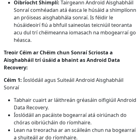
Oibríocht Shimplí:
Tairgeann Android Aisghabháil
Sonraí comhéadan atá éasca le húsáid a shimplíonn
an próiseas aisghabhála sonraí. Is féidir le
húsáideoirí fiú a bhfuil saineolas teicniúil teoranta
acu dul trí chéimeanna iomasach na mbogearraí go
héasca.
Treoir Céim ar Chéim chun Sonraí Scriosta a
Aisghabháil trí úsáid a bhaint as Android Data
Recovery:
Céim 1:
Íoslódáil agus Suiteáil Android Aisghabháil
Sonraí
Tabhair cuairt ar láithreán gréasáin oifigiúil Android
Data Recovery.
Íoslódáil an pacáiste bogearraí atá oiriúnach do
chóras oibriúcháin do ríomhaire.
Lean na treoracha ar an scáileán chun na bogearraí
a shuiteáil ar do ríomhaire.