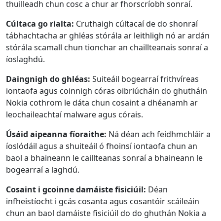
thuilleadh chun cosc ​​a chur ar fhorscríobh sonraí.
Cúltaca go rialta:
Cruthaigh cúltacaí de do shonraí
tábhachtacha ar ghléas stórála ar leithligh nó ar ardán
stórála scamall chun tionchar an chaillteanais sonraí a
íoslaghdú.
Daingnigh do ghléas:
Suiteáil bogearraí frithvíreas
iontaofa agus coinnigh córas oibriúcháin do ghutháin
Nokia cothrom le dáta chun cosaint a dhéanamh ar
leochaileachtaí malware agus córais.
Úsáid aipeanna fíoraithe:
Ná déan ach feidhmchláir a
íoslódáil agus a shuiteáil ó fhoinsí iontaofa chun an
baol a bhaineann le caillteanas sonraí a bhaineann le
bogearraí a laghdú.
Cosaint i gcoinne damáiste fisiciúil:
Déan
infheistíocht i gcás cosanta agus cosantóir scáileáin
chun an baol damáiste fisiciúil do do ghuthán Nokia a