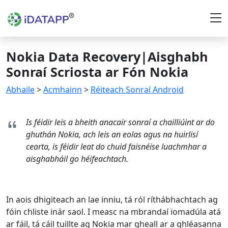
Nokia Data Recovery|Aisghabh
Sonraí Scriosta ar Fón Nokia
Abhaile
>
Acmhainn
>
Réiteach Sonraí Android
Is féidir leis a bheith anacair sonraí a chailliúint ar do
ghuthán Nokia, ach leis an eolas agus na huirlisí
cearta, is féidir leat do chuid faisnéise luachmhar a
aisghabháil go héifeachtach.
In aois dhigiteach an lae inniu, tá ról ríthábhachtach ag
fóin chliste inár saol. I measc na mbrandaí iomadúla atá
ar fáil, tá cáil tuillte ag Nokia mar gheall ar a ghléasanna