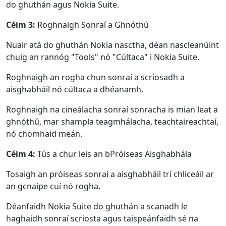
do ghuthán agus Nokia Suite.
Céim 3:
Roghnaigh Sonraí a Ghnóthú
Nuair atá do ghuthán Nokia nasctha, déan nascleanúint
chuig an rannóg "Tools" nó "Cúltaca" i Nokia Suite.
Roghnaigh an rogha chun sonraí a scriosadh a
aisghabháil nó cúltaca a dhéanamh.
Roghnaigh na cineálacha sonraí sonracha is mian leat a
ghnóthú, mar shampla teagmhálacha, teachtaireachtaí,
Athrú Teanga
nó chomhaid meán.
English
Nederlands
Tiếng Việt
Céim 4:
Tús a chur leis an bPróiseas Aisghabhála
日本
Español
Português
Tosaigh an próiseas sonraí a aisghabháil trí chliceáil ar
an gcnaipe cuí nó rogha.
Deutsche
Français
Italiano
Déanfaidh Nokia Suite do ghuthán a scanadh le
Norsk
Suomalainen
Svenska
haghaidh sonraí scriosta agus taispeánfaidh sé na