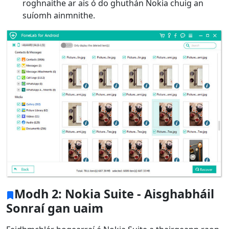
roghnaithe ar ais ó do ghuthán Nokia chuig an
suíomh ainmnithe.
Modh 2: Nokia Suite - Aisghabháil
Sonraí gan uaim