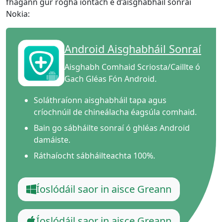
fhágann gur rogha iontach é d’aisghabháil sonraí
Nokia:
Android Aisghabháil Sonraí
Aisghabh Comhaid Scriosta/Caillte ó
Gach Gléas Fón Android.
Soláthraíonn aisghabháil tapa agus
críochnúil de chineálacha éagsúla comhaid.
Bain go sábháilte sonraí ó ghléas Android
damáiste.
Ráthaíocht sábháilteachta 100%.
Íoslódáil saor in aisce Greann
Íoslódáil saor in aisce Greann