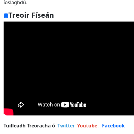
íoslaghdú.
Treoir Físeán
Tuilleadh Treoracha ó
Twitter
Youtube
,
Facebook