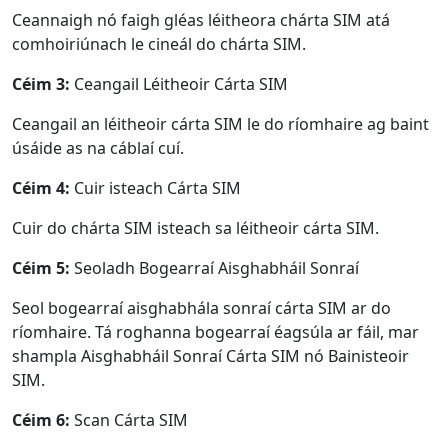
Ceannaigh nó faigh gléas léitheora chárta SIM atá
comhoiriúnach le cineál do chárta SIM.
Céim 3:
Ceangail Léitheoir Cárta SIM
Ceangail an léitheoir cárta SIM le do ríomhaire ag baint
úsáide as na cáblaí cuí.
Céim 4:
Cuir isteach Cárta SIM
Cuir do chárta SIM isteach sa léitheoir cárta SIM.
Céim 5:
Seoladh Bogearraí Aisghabháil Sonraí
Seol bogearraí aisghabhála sonraí cárta SIM ar do
ríomhaire. Tá roghanna bogearraí éagsúla ar fáil, mar
shampla Aisghabháil Sonraí Cárta SIM nó Bainisteoir
SIM.
Céim 6:
Scan Cárta SIM