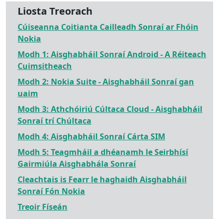
Liosta Treorach
Cúiseanna Coitianta Cailleadh Sonraí ar Fhóin
Nokia
Modh 1: Aisghabháil Sonraí Android - A Réiteach
Cuimsitheach
Modh 2: Nokia Suite - Aisghabháil Sonraí gan
uaim
Modh 3: Athchóiriú Cúltaca Cloud - Aisghabháil
Sonraí trí Chúltaca
Modh 4: Aisghabháil Sonraí Cárta SIM
Modh 5: Teagmháil a dhéanamh le Seirbhísí
Gairmiúla Aisghabhála Sonraí
Cleachtais is Fearr le haghaidh Aisghabháil
Sonraí Fón Nokia
Treoir Físeán