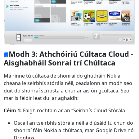
Modh 3: Athchóiriú Cúltaca Cloud -
Aisghabháil Sonraí trí Chúltaca
Má rinne tú cúltaca de shonraí do ghutháin Nokia
cheana le seirbhís stórála néil, ceadaíonn an modh seo
duit do shonraí scriosta a chur ar ais ón gcúltaca. Seo
mar is féidir leat dul ar aghaidh:
Céim 1:
Faigh rochtain ar an tSeirbhís Cloud Stórála
Oscail an tseirbhís stórála néil a d'úsáid tú chun do
shonraí fóin Nokia a chúltaca, mar Google Drive nó
Dropbox.