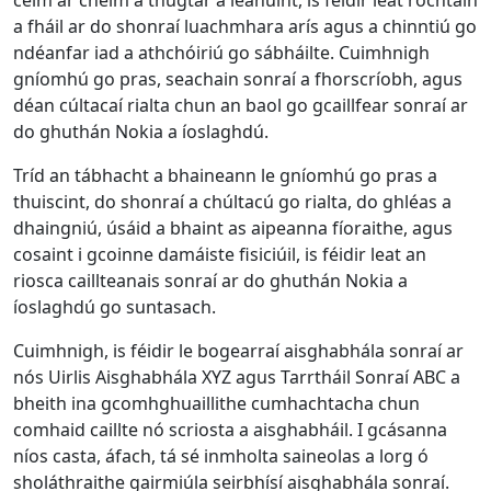
a fháil ar do shonraí luachmhara arís agus a chinntiú go
ndéanfar iad a athchóiriú go sábháilte. Cuimhnigh
gníomhú go pras, seachain sonraí a fhorscríobh, agus
déan cúltacaí rialta chun an baol go gcaillfear sonraí ar
do ghuthán Nokia a íoslaghdú.
Tríd an tábhacht a bhaineann le gníomhú go pras a
thuiscint, do shonraí a chúltacú go rialta, do ghléas a
dhaingniú, úsáid a bhaint as aipeanna fíoraithe, agus
cosaint i gcoinne damáiste fisiciúil, is féidir leat an
riosca caillteanais sonraí ar do ghuthán Nokia a
íoslaghdú go suntasach.
Cuimhnigh, is féidir le bogearraí aisghabhála sonraí ar
nós Uirlis Aisghabhála XYZ agus Tarrtháil Sonraí ABC a
bheith ina gcomhghuaillithe cumhachtacha chun
comhaid caillte nó scriosta a aisghabháil. I gcásanna
níos casta, áfach, tá sé inmholta saineolas a lorg ó
sholáthraithe gairmiúla seirbhísí aisghabhála sonraí.