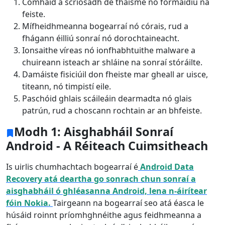
Comhaid a scriosadh de thaisme nó formáidiú na
feiste.
Mífheidhmeanna bogearraí nó córais, rud a
fhágann éilliú sonraí nó dorochtaineacht.
Ionsaithe víreas nó ionfhabhtuithe malware a
chuireann isteach ar shláine na sonraí stóráilte.
Damáiste fisiciúil don fheiste mar gheall ar uisce,
titeann, nó timpistí eile.
Paschóid ghlais scáileáin dearmadta nó glais
patrún, rud a choscann rochtain ar an bhfeiste.
Modh 1: Aisghabháil Sonraí
Android - A Réiteach Cuimsitheach
Is uirlis chumhachtach bogearraí é
Android Data
Recovery atá deartha go sonrach chun sonraí a
aisghabháil ó ghléasanna Android, lena n-áirítear
fóin Nokia.
Tairgeann na bogearraí seo atá éasca le
húsáid roinnt príomhghnéithe agus feidhmeanna a