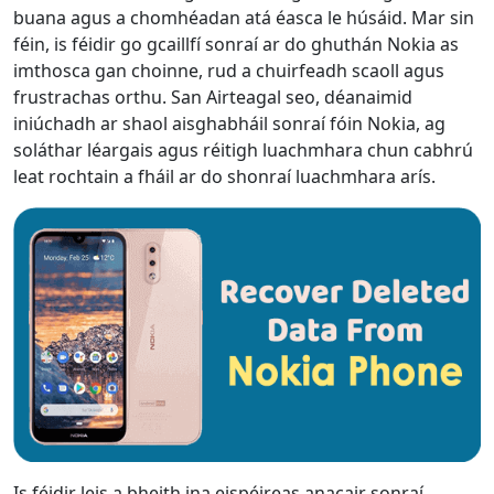
buana agus a chomhéadan atá éasca le húsáid. Mar sin
féin, is féidir go gcaillfí sonraí ar do ghuthán Nokia as
imthosca gan choinne, rud a chuirfeadh scaoll agus
frustrachas orthu. San Airteagal seo, déanaimid
iniúchadh ar shaol aisghabháil sonraí fóin Nokia, ag
soláthar léargais agus réitigh luachmhara chun cabhrú
leat rochtain a fháil ar do shonraí luachmhara arís.
Is féidir leis a bheith ina eispéireas anacair sonraí