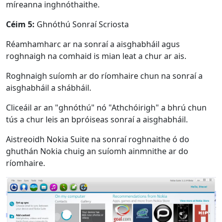
míreanna inghnóthaithe.
Dansk
Ελληνικά
Türk
Céim 5:
Ghnóthú Sonraí Scriosta
русский
हिंदी
தமிழ்
Réamhamharc ar na sonraí a aisghabháil agus
Bahasa Melayu
ไทย
한국어
roghnaigh na comhaid is mian leat a chur ar ais.
Română
Polskie
қазақ
Roghnaigh suíomh ar do ríomhaire chun na sonraí a
Gaeilge
繁體中文
aisghabháil a shábháil.
Cliceáil ar an "ghnóthú" nó "Athchóirigh" a bhrú chun
tús a chur leis an bpróiseas sonraí a aisghabháil.
Aistreoidh Nokia Suite na sonraí roghnaithe ó do
ghuthán Nokia chuig an suíomh ainmnithe ar do
ríomhaire.