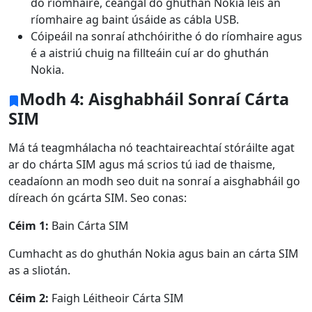
do ríomhaire, ceangal do ghuthán Nokia leis an
ríomhaire ag baint úsáide as cábla USB.
Cóipeáil na sonraí athchóirithe ó do ríomhaire agus
é a aistriú chuig na fillteáin cuí ar do ghuthán
Nokia.
Modh 4: Aisghabháil Sonraí Cárta
SIM
Má tá teagmhálacha nó teachtaireachtaí stóráilte agat
ar do chárta SIM agus má scrios tú iad de thaisme,
ceadaíonn an modh seo duit na sonraí a aisghabháil go
díreach ón gcárta SIM. Seo conas:
Céim 1:
Bain Cárta SIM
Cumhacht as do ghuthán Nokia agus bain an cárta SIM
as a sliotán.
Céim 2:
Faigh Léitheoir Cárta SIM