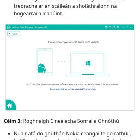
treoracha ar an scáileán a sholáthraíonn na
bogearraí a leanúint.
Céim 3:
Roghnaigh Cineálacha Sonraí a Ghnóthú
Nuair atá do ghuthán Nokia ceangailte go rathúil,