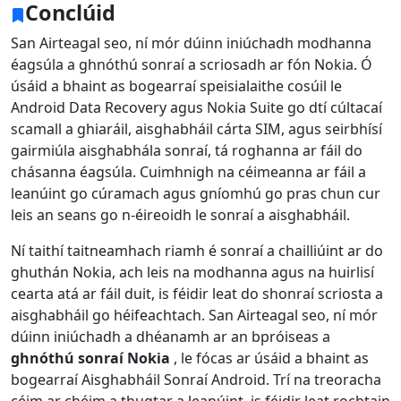
Conclúid
San Airteagal seo, ní mór dúinn iniúchadh modhanna
éagsúla a ghnóthú sonraí a scriosadh ar fón Nokia. Ó
úsáid a bhaint as bogearraí speisialaithe cosúil le
Android Data Recovery agus Nokia Suite go dtí cúltacaí
scamall a ghiaráil, aisghabháil cárta SIM, agus seirbhísí
gairmiúla aisghabhála sonraí, tá roghanna ar fáil do
chásanna éagsúla. Cuimhnigh na céimeanna ar fáil a
leanúint go cúramach agus gníomhú go pras chun cur
leis an seans go n-éireoidh le sonraí a aisghabháil.
Ní taithí taitneamhach riamh é sonraí a chailliúint ar do
ghuthán Nokia, ach leis na modhanna agus na huirlisí
cearta atá ar fáil duit, is féidir leat do shonraí scriosta a
aisghabháil go héifeachtach. San Airteagal seo, ní mór
dúinn iniúchadh a dhéanamh ar an bpróiseas a
ghnóthú sonraí Nokia
, le fócas ar úsáid a bhaint as
bogearraí Aisghabháil Sonraí Android. Trí na treoracha
céim ar chéim a thugtar a leanúint, is féidir leat rochtain