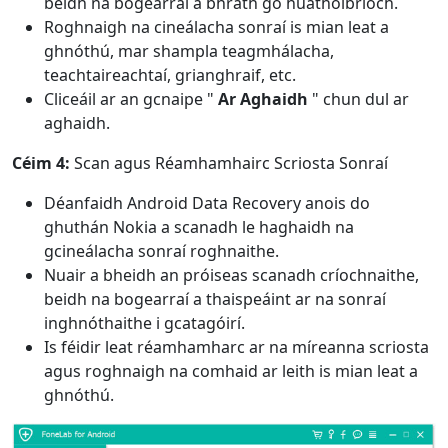
beidh na bogearraí a bhrath go huathoibríoch.
Roghnaigh na cineálacha sonraí is mian leat a
ghnóthú, mar shampla teagmhálacha,
teachtaireachtaí, grianghraif, etc.
Cliceáil ar an gcnaipe "
Ar Aghaidh
" chun dul ar
aghaidh.
Céim 4:
Scan agus Réamhamhairc Scriosta Sonraí
Déanfaidh Android Data Recovery anois do
ghuthán Nokia a scanadh le haghaidh na
gcineálacha sonraí roghnaithe.
Nuair a bheidh an próiseas scanadh críochnaithe,
beidh na bogearraí a thaispeáint ar na sonraí
inghnóthaithe i gcatagóirí.
Is féidir leat réamhamharc ar na míreanna scriosta
agus roghnaigh na comhaid ar leith is mian leat a
ghnóthú.