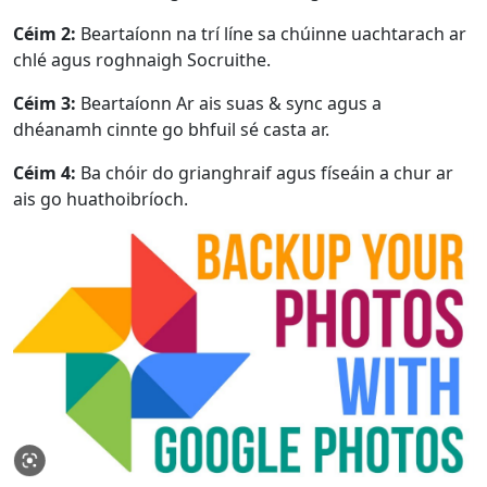
Céim 2:
Beartaíonn na trí líne sa chúinne uachtarach ar
chlé agus roghnaigh Socruithe.
Céim 3:
Beartaíonn Ar ais suas & sync agus a
dhéanamh cinnte go bhfuil sé casta ar.
Céim 4:
Ba chóir do grianghraif agus físeáin a chur ar
ais go huathoibríoch.