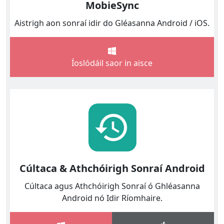
MobieSync
Aistrigh aon sonraí idir do Gléasanna Android / iOS.
Íoslódáil saor in aisce
Cúltaca & Athchóirigh Sonraí Android
Cúltaca agus Athchóirigh Sonraí ó Ghléasanna
Android nó Idir Ríomhaire.