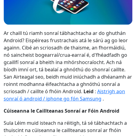
Ar chaill tú riamh sonraí tábhachtacha ar do ghuthán
Android? Eispéireas frustrachais atá le sárú ag go leor
againn. Cibé an scriosadh de thaisme, an fhormáidiú,
nó saincheist bogearraí/crua-earraí é, d'fhéadfadh go
gcaillfí sonraí a bheith ina mhórshocraíocht. Ach ná
bíodh imní ort, tá bealaí a ghnóthú do shonraí caillte.
San Airteagal seo, beidh muid iniúchadh a dhéanamh ar
roinnt modhanna éifeachtacha a ghnóthú sonraí a
scriosadh / caillte ó fhóin Android.
Leid
:
Aistrigh aon
sonraí ó android / iphone go fón Samsung
.
Cúiseanna le Caillteanas Sonraí ar Fóin Android
Sula Léim muid isteach na réitigh, tá sé tábhachtach a
thuiscint na cúiseanna le caillteanas sonraí ar fhóin