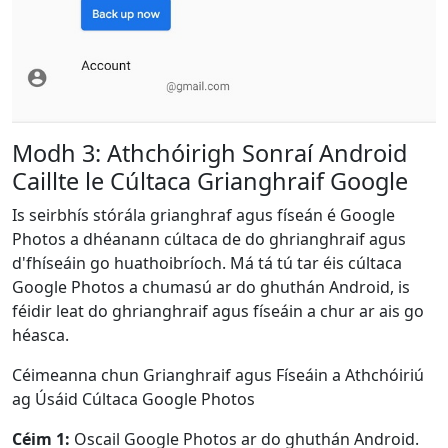
Dansk
Ελληνικά
Türk
русский
हिंदी
தமிழ்
Bahasa Melayu
ไทย
한국어
Română
Polskie
қазақ
Modh 3: Athchóirigh Sonraí Android
Gaeilge
繁體中文
Caillte le Cúltaca Grianghraif Google
Is seirbhís stórála grianghraf agus físeán é Google
Photos a dhéanann cúltaca de do ghrianghraif agus
d'fhíseáin go huathoibríoch. Má tá tú tar éis cúltaca
Google Photos a chumasú ar do ghuthán Android, is
féidir leat do ghrianghraif agus físeáin a chur ar ais go
héasca.
Céimeanna chun Grianghraif agus Físeáin a Athchóiriú
ag Úsáid Cúltaca Google Photos
Céim 1:
Oscail Google Photos ar do ghuthán Android.