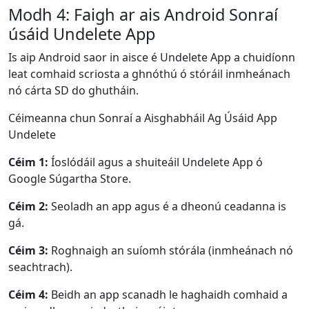
Modh 4: Faigh ar ais Android Sonraí
úsáid Undelete App
Is aip Android saor in aisce é Undelete App a chuidíonn
leat comhaid scriosta a ghnóthú ó stóráil inmheánach
nó cárta SD do ghutháin.
Céimeanna chun Sonraí a Aisghabháil Ag Úsáid App
Undelete
Céim 1:
Íoslódáil agus a shuiteáil Undelete App ó
Google Súgartha Store.
Céim 2:
Seoladh an app agus é a dheonú ceadanna is
gá.
Céim 3:
Roghnaigh an suíomh stórála (inmheánach nó
seachtrach).
Céim 4:
Beidh an app scanadh le haghaidh comhaid a