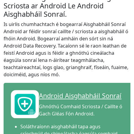
Scriosta ar Android Le Android
Aisghabháil Sonraí.
Is uirlis chumhachtach é bogearraí Aisghabháil Sonraí
Android ar féidir sonraí caillte / scriosta a aisghabháil ó
fhóin Android. Bogearraí amháin den sórt sin ná
Android Data Recovery. Tacaíonn sé le raon leathan de
feistí Android agus is féidir a ghnóthú cineálacha
éagsúla sonraí lena n-áirítear teagmhálacha,
teachtaireachtaí, logs glao, grianghraif, físeáin, fuaime,
doiciméid, agus níos mó.
Android Aisghabháil Sonraí
Ghnóthú Comhaid Scriosta / Caillte ó
Gach Gléas Fón Android.
Soláthraíonn aisghabháil tapa agus
críochnúil de chineálacha éagsúla comhaid.