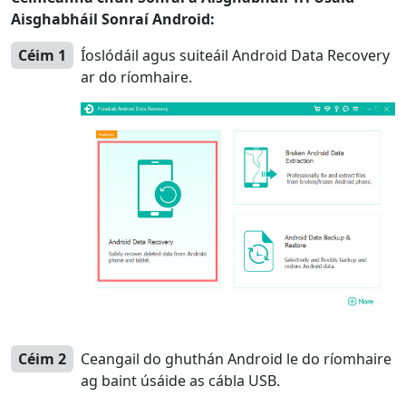
Aisghabháil Sonraí Android:
Céim 1
Íoslódáil agus suiteáil Android Data Recovery
ar do ríomhaire.
Céim 2
Ceangail do ghuthán Android le do ríomhaire
ag baint úsáide as cábla USB.