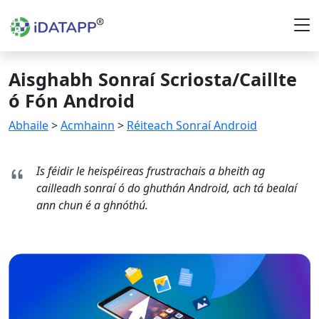
Aisghabh Sonraí Scriosta/Caillte
ó Fón Android
Abhaile
>
Acmhainn
>
Réiteach Sonraí Android
Is féidir le heispéireas frustrachais a bheith ag
cailleadh sonraí ó do ghuthán Android, ach tá bealaí
ann chun é a ghnóthú.