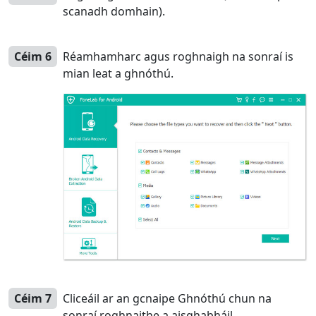
scanadh domhain).
Céim 6
Réamhamharc agus roghnaigh na sonraí is
mian leat a ghnóthú.
Céim 7
Cliceáil ar an gcnaipe Ghnóthú chun na
sonraí roghnaithe a aisghabháil.