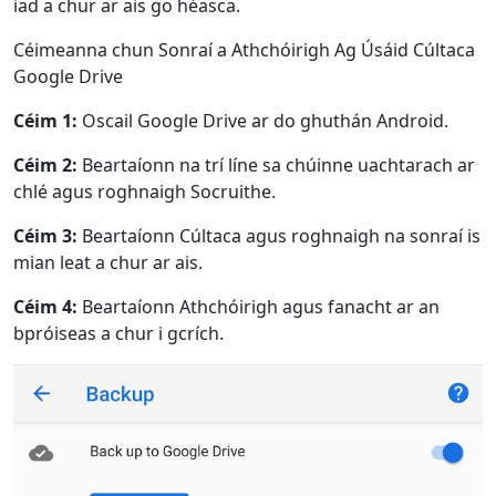
iad a chur ar ais go héasca.
Céimeanna chun Sonraí a Athchóirigh Ag Úsáid Cúltaca
Google Drive
Céim 1:
Oscail Google Drive ar do ghuthán Android.
Céim 2:
Beartaíonn na trí líne sa chúinne uachtarach ar
chlé agus roghnaigh Socruithe.
Céim 3:
Beartaíonn Cúltaca agus roghnaigh na sonraí is
mian leat a chur ar ais.
Athrú Teanga
Céim 4:
Beartaíonn Athchóirigh agus fanacht ar an
English
Nederlands
Tiếng Việt
bpróiseas a chur i gcrích.
日本
Español
Português
Deutsche
Français
Italiano
Norsk
Suomalainen
Svenska