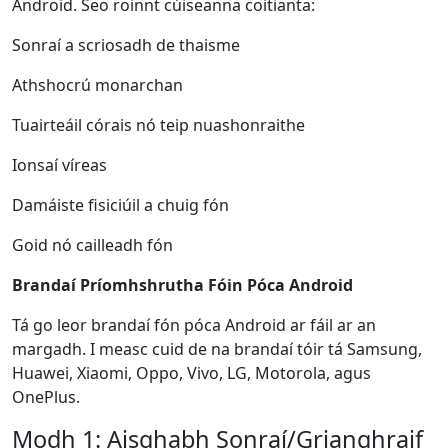
Android. Seo roinnt cúiseanna coitianta:
Sonraí a scriosadh de thaisme
Athshocrú monarchan
Tuairteáil córais nó teip nuashonraithe
Ionsaí víreas
Damáiste fisiciúil a chuig fón
Goid nó cailleadh fón
Brandaí Príomhshrutha Fóin Póca Android
Tá go leor brandaí fón póca Android ar fáil ar an
margadh. I measc cuid de na brandaí tóir tá Samsung,
Huawei, Xiaomi, Oppo, Vivo, LG, Motorola, agus
OnePlus.
Modh 1: Aisghabh Sonraí/Grianghraif