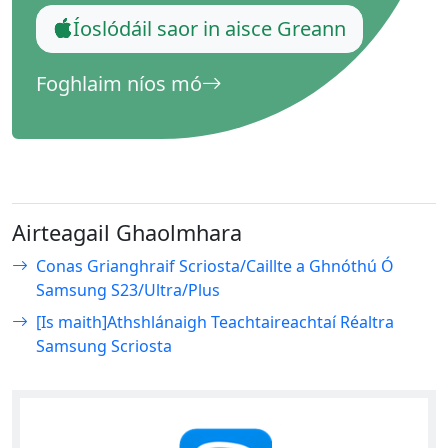
Íoslódáil saor in aisce Greann
Foghlaim níos mó
Airteagail Ghaolmhara
Conas Grianghraif Scriosta/Caillte a Ghnóthú Ó
Samsung S23/Ultra/Plus
[Is maith]Athshlánaigh Teachtaireachtaí Réaltra
Samsung Scriosta