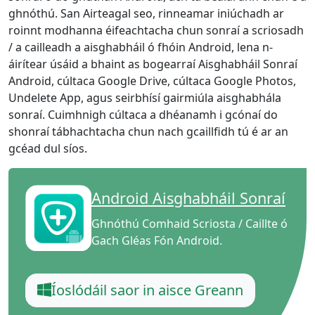
ghnóthú. San Airteagal seo, rinneamar iniúchadh ar
roinnt modhanna éifeachtacha chun sonraí a scriosadh
/ a cailleadh a aisghabháil ó fhóin Android, lena n-
áirítear úsáid a bhaint as bogearraí Aisghabháil Sonraí
Android, cúltaca Google Drive, cúltaca Google Photos,
Undelete App, agus seirbhísí gairmiúla aisghabhála
sonraí. Cuimhnigh cúltaca a dhéanamh i gcónaí do
shonraí tábhachtacha chun nach gcaillfidh tú é ar an
gcéad dul síos.
Android Aisghabháil Sonraí
Ghnóthú Comhaid Scriosta / Caillte ó
Gach Gléas Fón Android.
Íoslódáil saor in aisce Greann