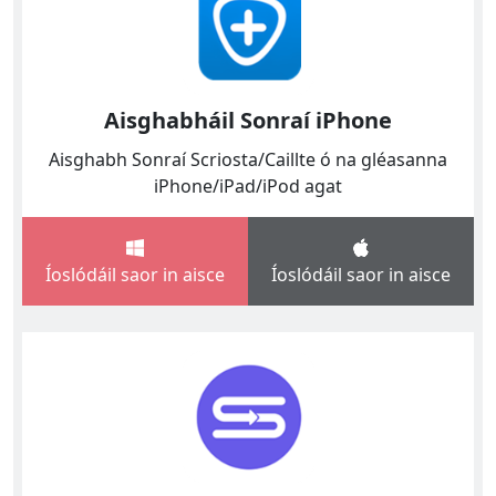
Aisghabháil Sonraí iPhone
Aisghabh Sonraí Scriosta/Caillte ó na gléasanna
iPhone/iPad/iPod agat
Íoslódáil saor in aisce
Íoslódáil saor in aisce