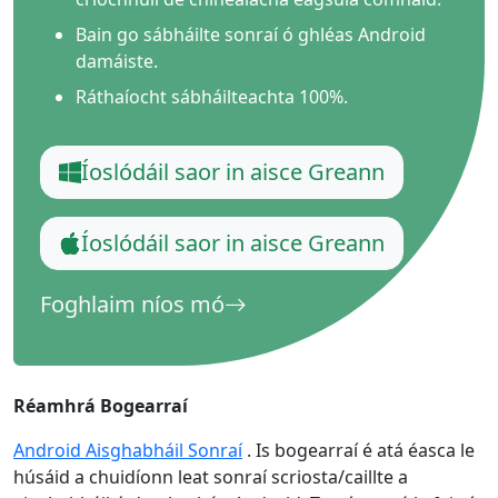
Bain go sábháilte sonraí ó ghléas Android
damáiste.
Ráthaíocht sábháilteachta 100%.
Íoslódáil saor in aisce Greann
Íoslódáil saor in aisce Greann
Foghlaim níos mó
Réamhrá Bogearraí
Android Aisghabháil Sonraí
. Is bogearraí é atá éasca le
húsáid a chuidíonn leat sonraí scriosta/caillte a