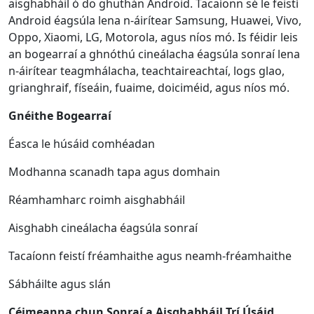
aisghabháil ó do ghuthán Android. Tacaíonn sé le feistí
Android éagsúla lena n-áirítear Samsung, Huawei, Vivo,
Oppo, Xiaomi, LG, Motorola, agus níos mó. Is féidir leis
an bogearraí a ghnóthú cineálacha éagsúla sonraí lena
n-áirítear teagmhálacha, teachtaireachtaí, logs glao,
grianghraif, físeáin, fuaime, doiciméid, agus níos mó.
Gnéithe Bogearraí
Éasca le húsáid comhéadan
Modhanna scanadh tapa agus domhain
Réamhamharc roimh aisghabháil
Aisghabh cineálacha éagsúla sonraí
Tacaíonn feistí fréamhaithe agus neamh-fréamhaithe
Sábháilte agus slán
Céimeanna chun Sonraí a Aisghabháil Trí Úsáid