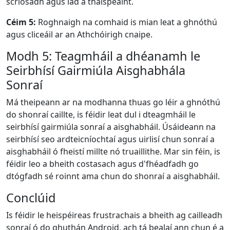
scriosadh agus iad a thaispeáint.
Céim 5:
Roghnaigh na comhaid is mian leat a ghnóthú
agus cliceáil ar an Athchóirigh cnaipe.
Modh 5: Teagmháil a dhéanamh le
Seirbhísí Gairmiúla Aisghabhála
Sonraí
Má theipeann ar na modhanna thuas go léir a ghnóthú
do shonraí caillte, is féidir leat dul i dteagmháil le
seirbhísí gairmiúla sonraí a aisghabháil. Úsáideann na
seirbhísí seo ardteicníochtaí agus uirlisí chun sonraí a
aisghabháil ó fheistí millte nó truaillithe. Mar sin féin, is
féidir leo a bheith costasach agus d'fhéadfadh go
dtógfadh sé roinnt ama chun do shonraí a aisghabháil.
Conclúid
Is féidir le heispéireas frustrachais a bheith ag cailleadh
sonraí ó do ghuthán Android, ach tá bealaí ann chun é a