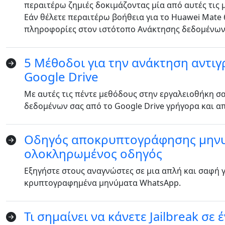
περαιτέρω ζημιές δοκιμάζοντας μία από αυτές τις 
Nederlands
Tiếng Việt
Εάν θέλετε περαιτέρω βοήθεια για το Huawei Mate 
πληροφορίες στον ιστότοπο Ανάκτησης δεδομένων
Português
Deutsche
F
Norsk
Suomalainen
5 Μέθοδοι για την ανάκτηση αντι
Google Drive
Ελληνικά
Türk
Με αυτές τις πέντε μεθόδους στην εργαλειοθήκη σ
தமிழ்
Bahasa Melayu
δεδομένων σας από το Google Drive γρήγορα και α
Română
Polskie
繁體中文
Οδηγός αποκρυπτογράφησης μηνυ
ολοκληρωμένος οδηγός
Εξηγήστε στους αναγνώστες σε μια απλή και σαφή
κρυπτογραφημένα μηνύματα WhatsApp.
Τι σημαίνει να κάνετε Jailbreak σε 