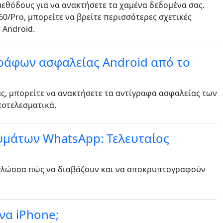
μεθόδους για να ανακτήσετε τα χαμένα δεδομένα σας.
日本
60/Pro, μπορείτε να βρείτε περισσότερες σχετικές
 Android.
rançais
Svenska
γράφων ασφαλείας Android από το
русский
ας, μπορείτε να ανακτήσετε τα αντίγραφα ασφαλείας των
ไทย
ποτελεσματικά.
қазақ
μάτων WhatsApp: Τελευταίος
 γλώσσα πώς να διαβάζουν και να αποκρυπτογραφούν
ένα iPhone;