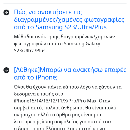
Deutsche
Français
Italiano
Πώς να ανακτήσετε τις
διαγραμμένες/χαμένες φωτογραφίες
Norsk
Suomalainen
Svenska
από το Samsung S23/Ultra/Plus
Dansk
Ελληνικά
Türk
Μέθοδοι ανάκτησης διαγραμμένων/χαμένων
русский
हिंदी
தமிழ்
φωτογραφιών από το Samsung Galaxy
S23/Ultra/Plus.
Bahasa Melayu
ไทย
한국어
Română
Polskie
қазақ
[Λύθηκε]Μπορώ να ανακτήσω επαφές
από το iPhone;
Gaeilge
繁體中文
Όλοι θα έχουν πάντα κάποιο λόγο να χάνουν τα
δεδομένα επαφής στο
iPhone15/14/13/12/11/X/Pro/Pro Max. Όταν
συμβεί αυτό, πολλοί άνθρωποι θα είναι πολύ
ανήσυχοι, αλλά το άρθρο μας είναι μια
λεπτομερής λύση ασφαλείας για αυτού του
είδους τα προβλήματα. Σας επιτρέπει να