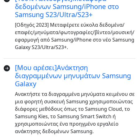
δεδομένων Samsung/iPhone στο
Samsung S23/Ultra/S23+
[Οδηγός 2023] Μεταφέρετε εύκολα δεδομένα/
επαφές/μηνύματα/φωτογραφίες/βίντεο/μουσική/
εφαρμογή από Samsung/iPhone στο νέο Samsung
Galaxy S23/Ultra/S23+.
[Μου αρέσει]Ανάκτηση
διαγραμμένων μηνυμάτων Samsung
Galaxy
Ανακτήστε τα διαγραμμένα μηνύματα κειμένου σε
μια φορητή συσκευή Samsung χρησιμοποιώντας
Language Switch
διάφορες μεθόδους όπως το Samsung Cloud, το
Samsung Kies, το Samsung Smart Switch ή
English
Nederlands
Tiếng Việt
χρησιμοποιώντας ένα προηγμένο εργαλείο
ανάκτησης δεδομένων Samsung.
日本
Español
Português