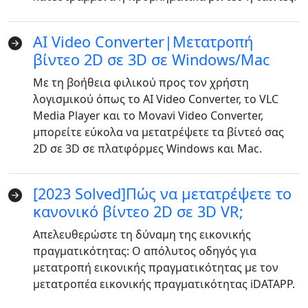
AI Video Converter|Μετατροπή
βίντεο 2D σε 3D σε Windows/Mac
Με τη βοήθεια φιλικού προς τον χρήστη
λογισμικού όπως το AI Video Converter, το VLC
Media Player και το Movavi Video Converter,
μπορείτε εύκολα να μετατρέψετε τα βίντεό σας
2D σε 3D σε πλατφόρμες Windows και Mac.
[2023 Solved]Πώς να μετατρέψετε το
Language Switch
κανονικό βίντεο 2D σε 3D VR;
English
Nederlands
Tiếng Việt
Απελευθερώστε τη δύναμη της εικονικής
πραγματικότητας: Ο απόλυτος οδηγός για
日本
Español
Português
μετατροπή εικονικής πραγματικότητας με τον
Deutsche
Français
Italiano
μετατροπέα εικονικής πραγματικότητας iDATAPP.