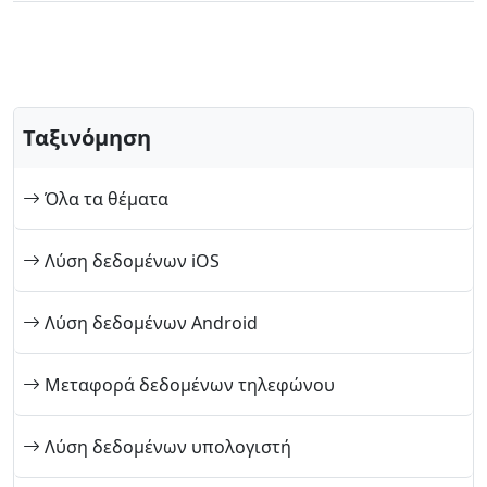
Norsk
Suomalainen
Svenska
Dansk
Ελληνικά
Türk
русский
हिंदी
தமிழ்
Bahasa Melayu
ไทย
한국어
Ταξινόμηση
Română
Polskie
қазақ
Όλα τα θέματα
Gaeilge
繁體中文
Λύση δεδομένων iOS
Λύση δεδομένων Android
Μεταφορά δεδομένων τηλεφώνου
Λύση δεδομένων υπολογιστή