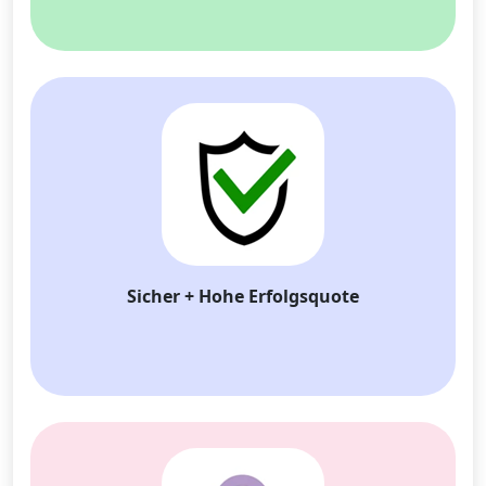
English
Nederlands
Tiếng Việt
日本
Español
Português
Deutsche
Français
Italiano
Norsk
Suomalainen
Svenska
Dansk
Ελληνικά
Türk
русский
हिंदी
தமிழ்
Bahasa Melayu
ไทย
한국어
Sicher + Hohe Erfolgsquote
Română
Polskie
қазақ
Gaeilge
繁體中文