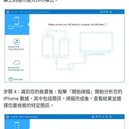
幕上的指示進入DFU模式。
日本
Español
Português
Deutsche
Français
Italiano
Norsk
Suomalainen
Svenska
Dansk
Ελληνικά
Türk
русский
हिंदी
தமிழ்
Bahasa Melayu
ไทย
한국어
Română
Polskie
қазақ
Gaeilge
繁體中文
步驟 4：識別您的裝置後，點擊「開始掃描」開始分析您的
iPhone 數據，其中包括簡訊。掃描完成後，查看結果並選
擇您要檢索的特定簡訊。