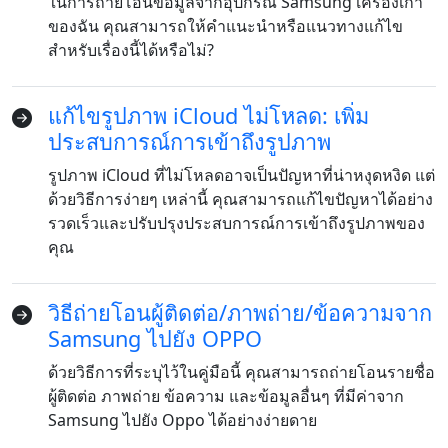
ในการถ่ายโอนข้อมูลจากอุปกรณ์ Samsung เครื่องเก่า
ของฉัน คุณสามารถให้คำแนะนำหรือแนวทางแก้ไข
สำหรับเรื่องนี้ได้หรือไม่?
แก้ไขรูปภาพ iCloud ไม่โหลด: เพิ่ม
ประสบการณ์การเข้าถึงรูปภาพ
สลับภาษา
รูปภาพ iCloud ที่ไม่โหลดอาจเป็นปัญหาที่น่าหงุดหงิด แต่
ด้วยวิธีการง่ายๆ เหล่านี้ คุณสามารถแก้ไขปัญหาได้อย่าง
English
Nederlands
Tiếng Việt
รวดเร็วและปรับปรุงประสบการณ์การเข้าถึงรูปภาพของ
คุณ
日本
Español
Português
Deutsche
Français
Italiano
วิธีถ่ายโอนผู้ติดต่อ/ภาพถ่าย/ข้อความจาก
Samsung ไปยัง OPPO
Norsk
Suomalainen
Svenska
ด้วยวิธีการที่ระบุไว้ในคู่มือนี้ คุณสามารถถ่ายโอนรายชื่อ
Dansk
Ελληνικά
Türk
ผู้ติดต่อ ภาพถ่าย ข้อความ และข้อมูลอื่นๆ ที่มีค่าจาก
Samsung ไปยัง Oppo ได้อย่างง่ายดาย
русский
हिंदी
தமிழ்