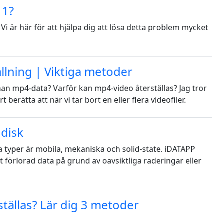
11?
i är här för att hjälpa dig att lösa detta problem mycket
llning | Viktiga metoder
 man mp4-data? Varför kan mp4-video återställas? Jag tror
berätta att när vi tar bort en eller flera videofiler.
ddisk
ga typer är mobila, mekaniska och solid-state. iDATAPP
örlorad data på grund av oavsiktliga raderingar eller
日本
rançais
tällas? Lär dig 3 metoder
Svenska