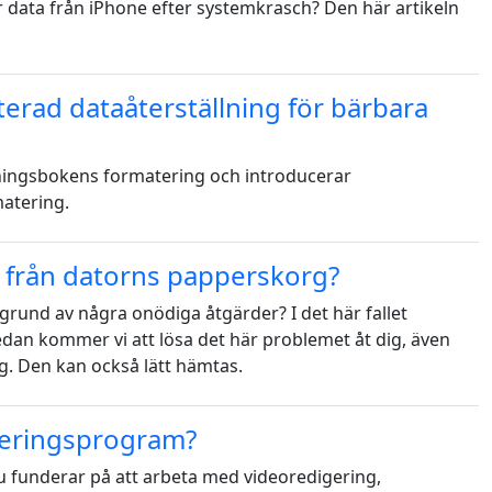
 data från iPhone efter systemkrasch? Den här artikeln
русский
ไทย
terad dataåterställning för bärbara
қазақ
kningsbokens formatering och introducerar
matering.
s från datorns papperskorg?
rund av några onödiga åtgärder? I det här fallet
an kommer vi att lösa det här problemet åt dig, även
g. Den kan också lätt hämtas.
geringsprogram?
 funderar på att arbeta med videoredigering,