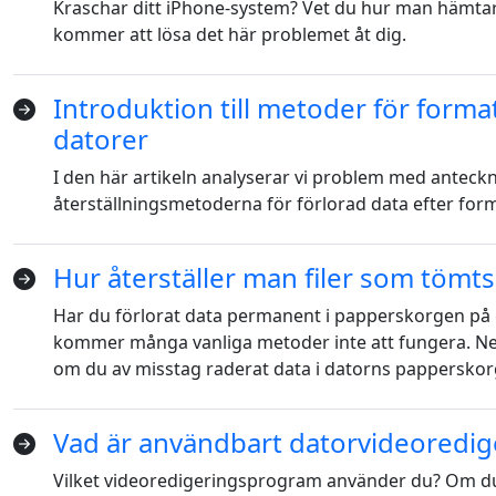
Kraschar ditt iPhone-system? Vet du hur man hämtar
Ελληνικά
Türk
kommer att lösa det här problemet åt dig.
தமிழ்
Bahasa Melayu
Introduktion till metoder för forma
Română
Polskie
datorer
繁體中文
I den här artikeln analyserar vi problem med antec
återställningsmetoderna för förlorad data efter for
Hur återställer man filer som tömt
Har du förlorat data permanent i papperskorgen på g
kommer många vanliga metoder inte att fungera. Ned
om du av misstag raderat data i datorns papperskor
Vad är användbart datorvideoredi
Vilket videoredigeringsprogram använder du? Om du