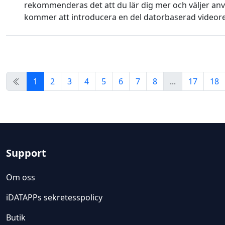
rekommenderas det att du lär dig mer och väljer an
kommer att introducera en del datorbaserad video
1
2
3
4
5
6
7
8
...
17
18
Support
Om oss
iDATAPPs sekretesspolicy
Butik