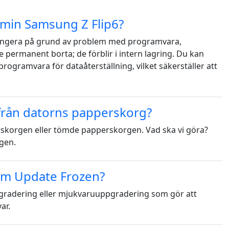
å min Samsung Z Flip6?
 fungera på grund av problem med programvara,
te permanent borta; de förblir i intern lagring. Du kan
rogramvara för dataåterställning, vilket säkerställer att
 från datorns papperskorg?
skorgen eller tömde papperskorgen. Vad ska vi göra?
rgen.
am Update Frozen?
gradering eller mjukvaruuppgradering som gör att
ar.