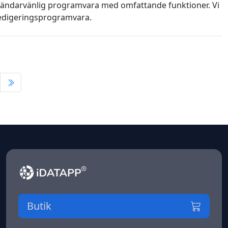
vändarvänlig programvara med omfattande funktioner. Vi
redigeringsprogramvara.
Butik