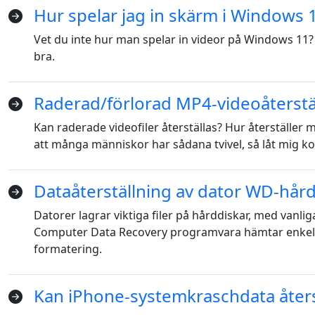
Hur spelar jag in skärm i Windows 
Vet du inte hur man spelar in videor på Windows 11? V
bra.
Raderad/förlorad MP4-videoåterstä
Kan raderade videofiler återställas? Hur återställer
att många människor har sådana tvivel, så låt mig kort 
Dataåterställning av dator WD-hår
Language Switch
Datorer lagrar viktiga filer på hårddiskar, med vanli
Computer Data Recovery programvara hämtar enkelt f
Nederlands
Tiếng Việt
formatering.
Português
Deutsche
F
Kan iPhone-systemkraschdata åters
Norsk
Suomalainen