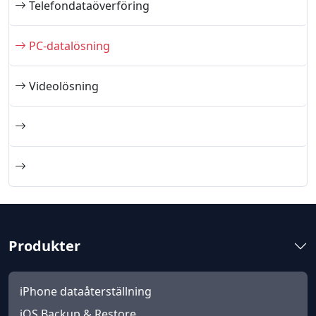
Telefondataöverföring
PC-datalösning
Videolösning
Produkter
iPhone dataåterställning
iOS Backup & Restore