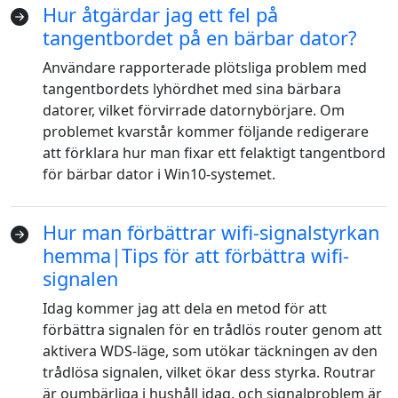
Hur åtgärdar jag ett fel på
tangentbordet på en bärbar dator?
Användare rapporterade plötsliga problem med
tangentbordets lyhördhet med sina bärbara
datorer, vilket förvirrade datornybörjare. Om
problemet kvarstår kommer följande redigerare
att förklara hur man fixar ett felaktigt tangentbord
för bärbar dator i Win10-systemet.
Hur man förbättrar wifi-signalstyrkan
hemma|Tips för att förbättra wifi-
Language Switch
signalen
Idag kommer jag att dela en metod för att
English
Nederlands
Tiếng Việt
förbättra signalen för en trådlös router genom att
aktivera WDS-läge, som utökar täckningen av den
日本
Español
Português
trådlösa signalen, vilket ökar dess styrka. Routrar
Deutsche
Français
Italiano
är oumbärliga i hushåll idag, och signalproblem är