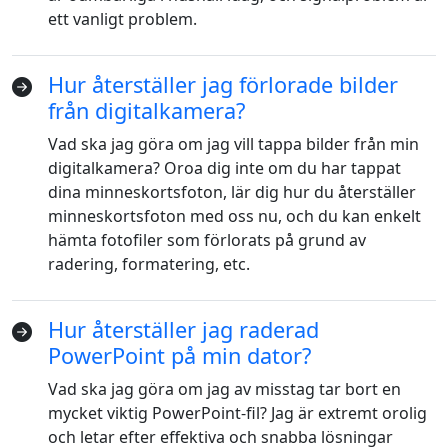
ett vanligt problem.
Norsk
Suomalainen
Svenska
Dansk
Ελληνικά
Türk
Hur återställer jag förlorade bilder
från digitalkamera?
русский
हिंदी
தமிழ்
Vad ska jag göra om jag vill tappa bilder från min
Bahasa Melayu
ไทย
한국어
digitalkamera? Oroa dig inte om du har tappat
Română
Polskie
қазақ
dina minneskortsfoton, lär dig hur du återställer
minneskortsfoton med oss ​​nu, och du kan enkelt
Gaeilge
繁體中文
hämta fotofiler som förlorats på grund av
radering, formatering, etc.
Hur återställer jag raderad
PowerPoint på min dator?
Vad ska jag göra om jag av misstag tar bort en
mycket viktig PowerPoint-fil? Jag är extremt orolig
och letar efter effektiva och snabba lösningar