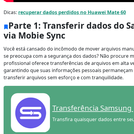
Dicas:
recuperar dados perdidos no Huawei Mate 60
Parte 1: Transferir dados do
via Mobie Sync
Você está cansado do incômodo de mover arquivos man
se preocupa com a segurança dos dados? Não procure m
profissional oferece transferências de arquivos em alta 
garantindo que suas informações pessoais permaneçam 
transferir arquivos sem esforço e com tranquilidade.
Interruptor de idioma
Nederlands
Tiếng Việt
Transferência Samsung
Português
Deutsche
F
Transfira quaisquer dados entre seu
Norsk
Suomalainen