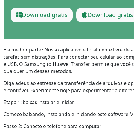
Ελληνικά
Türk
Download grátis
Download grátis
தமிழ்
Bahasa Melayu
Română
Polskie
繁體中文
E a melhor parte? Nosso aplicativo é totalmente livre de
tarefas sem distrações. Para conectar seu celular ao co
e USB. O Samsung to Huawei Transfer permite que você tr
qualquer um desses métodos.
Diga adeus ao estresse da transferência de arquivos e o
e confiável. Experimente hoje para experimentar a difer
Etapa 1: baixar, instalar e iniciar
Comece baixando, instalando e iniciando este software 
Passo 2: Conecte o telefone para computar