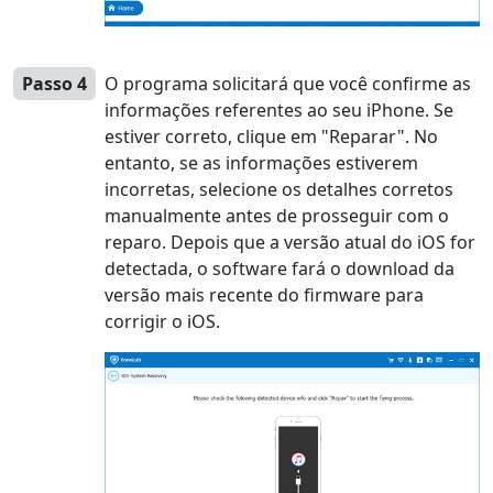
日本
Español
Português
Deutsche
Français
Italiano
Passo 4
O programa solicitará que você confirme as
informações referentes ao seu iPhone. Se
Norsk
Suomalainen
Svenska
estiver correto, clique em "Reparar". No
entanto, se as informações estiverem
Dansk
Ελληνικά
Türk
incorretas, selecione os detalhes corretos
manualmente antes de prosseguir com o
русский
हिंदी
தமிழ்
reparo. Depois que a versão atual do iOS for
Bahasa Melayu
ไทย
한국어
detectada, o software fará o download da
versão mais recente do firmware para
Română
Polskie
қазақ
corrigir o iOS.
Gaeilge
繁體中文