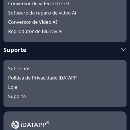
Conversor de vídeo 2D e 3D
Software de reparo de vídeo Ai
Conversor de Vídeo AI
Reprodutor de Blu-ray Ai
Suporte
Sobre nós
Política de Privacidade iDATAPP
Loja
Suporte