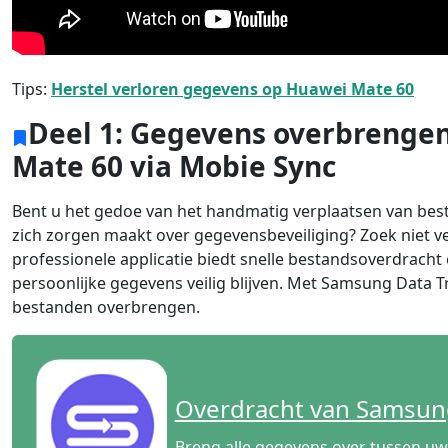
Tips:
Herstel verloren gegevens op Huawei Mate 60
Deel 1: Gegevens overbrenge
Mate 60 via Mobie Sync
Bent u het gedoe van het handmatig verplaatsen van be
zich zorgen maakt over gegevensbeveiliging? Zoek niet 
professionele applicatie biedt snelle bestandsoverdracht
persoonlijke gegevens veilig blijven. Met Samsung Data T
Language Switch
bestanden overbrengen.
Nederlands
Tiếng Việt
Português
Deutsche
F
Overdracht van Samsun
Norsk
Suomalainen
Breng alle gegevens over tussen uw