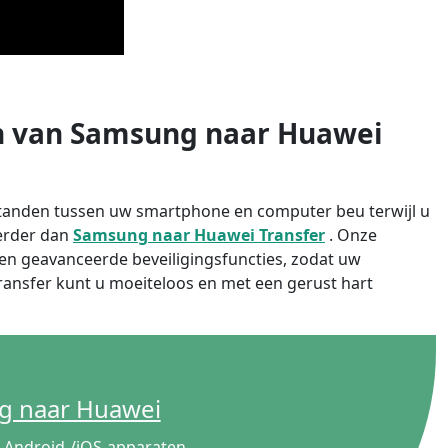
n van Samsung naar Huawei
standen tussen uw smartphone en computer beu terwijl u
verder dan
Samsung naar Huawei Transfer
. Onze
 en geavanceerde beveiligingsfuncties, zodat uw
ransfer kunt u moeiteloos en met een gerust hart
日本
rançais
g naar Huawei
Svenska
 Android-/iOS-apparaten.