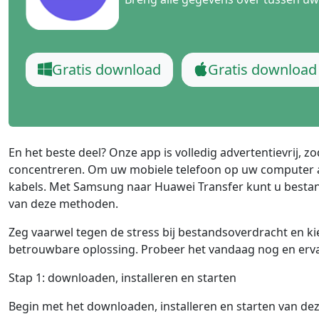
Ελληνικά
Türk
தமிழ்
Bahasa Melayu
Română
Polskie
Gratis download
Gratis download
繁體中文
En het beste deel? Onze app is volledig advertentievrij, z
concentreren. Om uw mobiele telefoon op uw computer aan
kabels. Met Samsung naar Huawei Transfer kunt u bestan
van deze methoden.
Zeg vaarwel tegen de stress bij bestandsoverdracht en ki
betrouwbare oplossing. Probeer het vandaag nog en ervaar
Stap 1: downloaden, installeren en starten
Begin met het downloaden, installeren en starten van d