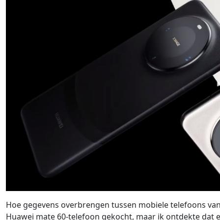
Hoe gegevens overbrengen tussen mobiele telefoons va
Huawei mate 60-telefoon gekocht, maar ik ontdekte dat e