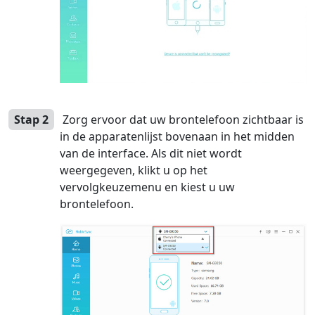
Stap 2
Zorg ervoor dat uw brontelefoon zichtbaar is
in de apparatenlijst bovenaan in het midden
van de interface. Als dit niet wordt
weergegeven, klikt u op het
vervolgkeuzemenu en kiest u uw
Language Switch
brontelefoon.
English
Nederlands
Tiếng Việt
日本
Español
Português
Deutsche
Français
Italiano
Norsk
Suomalainen
Svenska