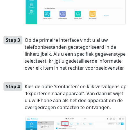
Dansk
Ελληνικά
Türk
русский
हिंदी
தமிழ்
Bahasa Melayu
ไทย
한국어
Stap 3
Op de primaire interface vindt u al uw
Română
Polskie
қазақ
telefoonbestanden gecategoriseerd in de
linkerzijbalk. Als u een specifiek gegevenstype
Gaeilge
繁體中文
selecteert, krijgt u gedetailleerde informatie
over elk item in het rechter voorbeeldvenster.
Stap 4
Kies de optie 'Contacten' en klik vervolgens op
'Exporteren naar apparaat'. Van daaruit wijst
u uw iPhone aan als het doelapparaat om de
overgedragen contacten te ontvangen.