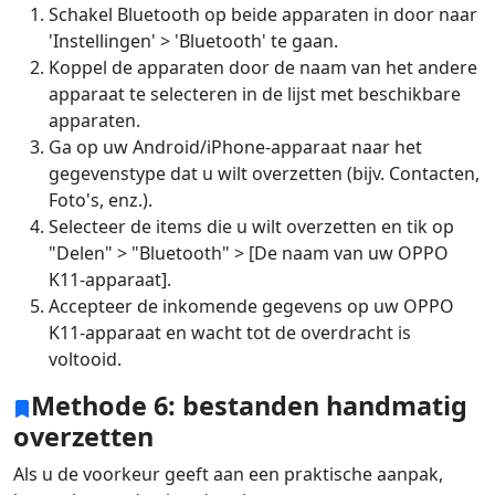
Schakel Bluetooth op beide apparaten in door naar
'Instellingen' > 'Bluetooth' te gaan.
Koppel de apparaten door de naam van het andere
apparaat te selecteren in de lijst met beschikbare
apparaten.
Ga op uw Android/iPhone-apparaat naar het
gegevenstype dat u wilt overzetten (bijv. Contacten,
Foto's, enz.).
Selecteer de items die u wilt overzetten en tik op
"Delen" > "Bluetooth" > [De naam van uw OPPO
Language Switch
K11-apparaat].
Accepteer de inkomende gegevens op uw OPPO
English
Nederlands
Tiếng Việt
K11-apparaat en wacht tot de overdracht is
voltooid.
日本
Español
Português
Methode 6: bestanden handmatig
Deutsche
Français
Italiano
overzetten
Norsk
Suomalainen
Svenska
Als u de voorkeur geeft aan een praktische aanpak,