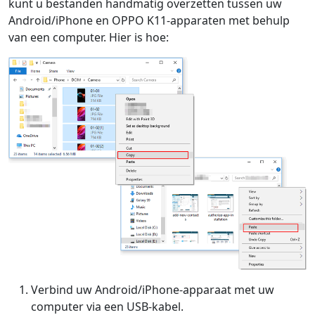
kunt u bestanden handmatig overzetten tussen uw
Dansk
Ελληνικά
Türk
Android/iPhone en OPPO K11-apparaten met behulp
русский
हिंदी
தமிழ்
van een computer. Hier is hoe:
Bahasa Melayu
ไทย
한국어
Română
Polskie
қазақ
Gaeilge
繁體中文
Verbind uw Android/iPhone-apparaat met uw
computer via een USB-kabel.