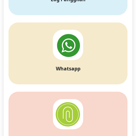
Dansk
Ελληνικά
Türk
русский
हिंदी
தமிழ்
Bahasa Melayu
ไทย
한국어
Română
Polskie
қазақ
Gaeilge
繁體中文
Whatsapp