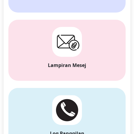
Lampiran Mesej
Tukar Bahasa
English
Nederlands
Tiếng Việt
日本
Español
Português
Deutsche
Français
Italiano
Norsk
Suomalainen
Svenska
Log Panggilan