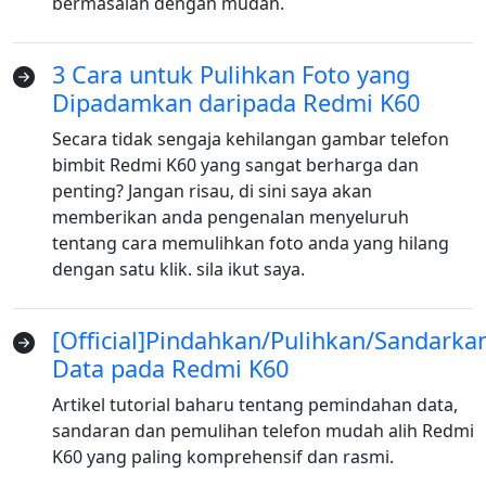
bermasalah dengan mudah.
Norsk
Suomalainen
Svenska
Dansk
Ελληνικά
Türk
3 Cara untuk Pulihkan Foto yang
Dipadamkan daripada Redmi K60
русский
हिंदी
தமிழ்
Secara tidak sengaja kehilangan gambar telefon
Bahasa Melayu
ไทย
한국어
bimbit Redmi K60 yang sangat berharga dan
Română
Polskie
қазақ
penting? Jangan risau, di sini saya akan
memberikan anda pengenalan menyeluruh
Gaeilge
繁體中文
tentang cara memulihkan foto anda yang hilang
dengan satu klik. sila ikut saya.
[Official]Pindahkan/Pulihkan/Sandarka
Data pada Redmi K60
Artikel tutorial baharu tentang pemindahan data,
sandaran dan pemulihan telefon mudah alih Redmi
K60 yang paling komprehensif dan rasmi.