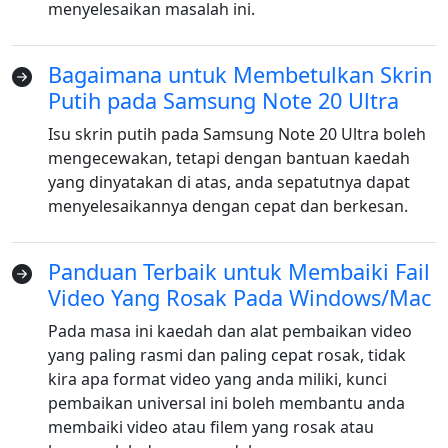
menyelesaikan masalah ini.
Bagaimana untuk Membetulkan Skrin
Putih pada Samsung Note 20 Ultra
Isu skrin putih pada Samsung Note 20 Ultra boleh
mengecewakan, tetapi dengan bantuan kaedah
yang dinyatakan di atas, anda sepatutnya dapat
menyelesaikannya dengan cepat dan berkesan.
Panduan Terbaik untuk Membaiki Fail
Tukar Bahasa
Video Yang Rosak Pada Windows/Mac
Pada masa ini kaedah dan alat pembaikan video
English
Nederlands
Tiếng Việt
yang paling rasmi dan paling cepat rosak, tidak
日本
Español
Português
kira apa format video yang anda miliki, kunci
pembaikan universal ini boleh membantu anda
Deutsche
Français
Italiano
membaiki video atau filem yang rosak atau