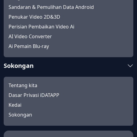
Sandaran & Pemulihan Data Android
Penukar Video 2D&3D
Perisian Pembaikan Video Ai
AI Video Converter
Ai Pemain Blu-ray
Sokongan
Tentang kita
Dasar Privasi iDATAPP
Kedai
Sokongan