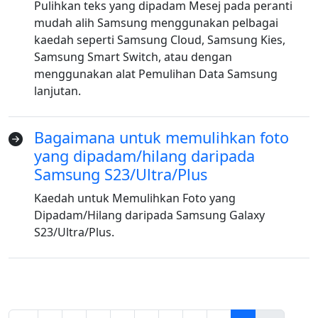
Pulihkan teks yang dipadam Mesej pada peranti
Tukar Bahasa
mudah alih Samsung menggunakan pelbagai
kaedah seperti Samsung Cloud, Samsung Kies,
English
Nederlands
Tiếng Việt
Samsung Smart Switch, atau dengan
menggunakan alat Pemulihan Data Samsung
日本
Español
Português
lanjutan.
Deutsche
Français
Italiano
Norsk
Suomalainen
Svenska
Bagaimana untuk memulihkan foto
yang dipadam/hilang daripada
Dansk
Ελληνικά
Türk
Samsung S23/Ultra/Plus
русский
हिंदी
தமிழ்
Kaedah untuk Memulihkan Foto yang
Dipadam/Hilang daripada Samsung Galaxy
Bahasa Melayu
ไทย
한국어
S23/Ultra/Plus.
Română
Polskie
қазақ
Gaeilge
繁體中文