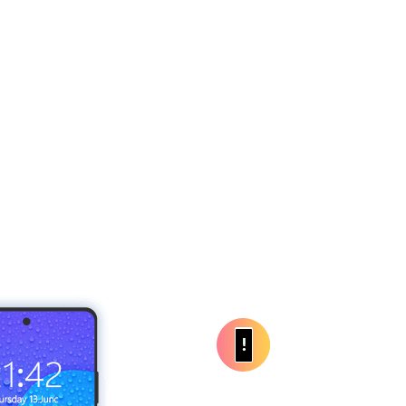
日本
rançais
Svenska