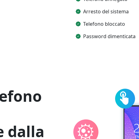
Arresto del sistema
Telefono bloccato
Password dimenticata
Cambio lingua
elefono
Nederlands
Tiếng Việt
Português
Deutsche
F
 dalla
Norsk
Suomalainen