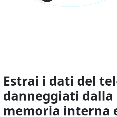
Estrai i dati del t
English
danneggiati dalla
Español
memoria interna e
Italiano