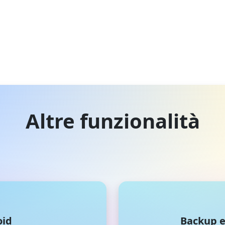
Altre funzionalità
oid
Backup e 