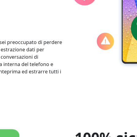
Ελληνικά
Türk
தமிழ்
Bahasa Melayu
Română
Polskie
繁體中文
sei preoccupato di perdere
i estrazione dati per
 conversazioni di
 interna del telefono e
nteprima ed estrarre tutti i