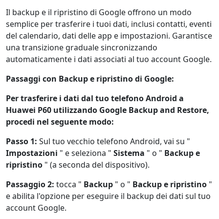
Il backup e il ripristino di Google offrono un modo
semplice per trasferire i tuoi dati, inclusi contatti, eventi
del calendario, dati delle app e impostazioni. Garantisce
una transizione graduale sincronizzando
automaticamente i dati associati al tuo account Google.
Passaggi con Backup e ripristino di Google:
Per trasferire i dati dal tuo telefono Android a
Huawei P60 utilizzando Google Backup and Restore,
Cambio lingua
procedi nel seguente modo:
Passo 1:
Sul tuo vecchio telefono Android, vai su "
English
Nederlands
Tiếng Việt
Impostazioni
" e seleziona "
Sistema
" o "
Backup e
日本
Español
Português
ripristino
" (a seconda del dispositivo).
Deutsche
Français
Italiano
Passaggio 2:
tocca "
Backup
" o "
Backup e ripristino
"
e abilita l'opzione per eseguire il backup dei dati sul tuo
Norsk
Suomalainen
Svenska
account Google.