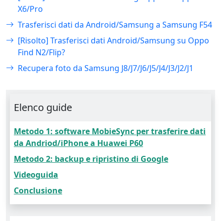
X6/Pro
Trasferisci dati da Android/Samsung a Samsung F54
[Risolto] Trasferisci dati Android/Samsung su Oppo
Find N2/Flip?
Recupera foto da Samsung J8/J7/J6/J5/J4/J3/J2/J1
Elenco guide
Metodo 1: software MobieSync per trasferire dati
da Andriod/iPhone a Huawei P60
Metodo 2: backup e ripristino di Google
Videoguida
Conclusione