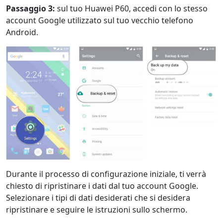
Dansk
Ελληνικά
Türk
Passaggio 3:
sul tuo Huawei P60, accedi con lo stesso
account Google utilizzato sul tuo vecchio telefono
русский
हिंदी
தமிழ்
Android.
Bahasa Melayu
ไทย
한국어
Română
Polskie
қазақ
Gaeilge
繁體中文
Durante il processo di configurazione iniziale, ti verrà
chiesto di ripristinare i dati dal tuo account Google.
Selezionare i tipi di dati desiderati che si desidera
ripristinare e seguire le istruzioni sullo schermo.