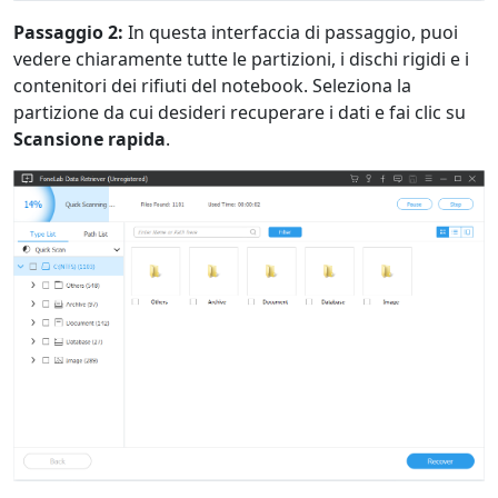
Passaggio 2:
In questa interfaccia di passaggio, puoi
English
Nederlands
Tiếng Việt
vedere chiaramente tutte le partizioni, i dischi rigidi e i
日本
Español
Português
contenitori dei rifiuti del notebook. Seleziona la
partizione da cui desideri recuperare i dati e fai clic su
Deutsche
Français
Italiano
Scansione rapida
.
Norsk
Suomalainen
Svenska
Dansk
Ελληνικά
Türk
русский
हिंदी
தமிழ்
Bahasa Melayu
ไทย
한국어
Română
Polskie
қазақ
Gaeilge
繁體中文