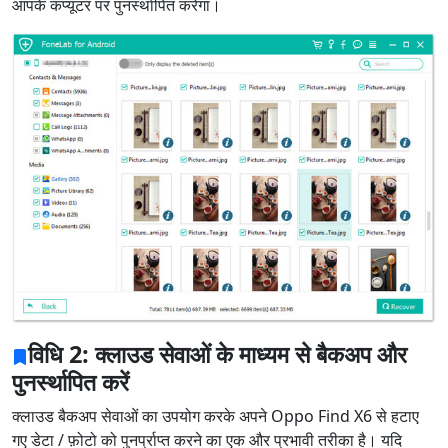
आपके कंप्यूटर पर पुनर्स्थापित करेगा।
भाषा स्विच
English
Nederlands
Tiếng Việt
日本
Español
Português
Deutsche
Français
Italiano
Norsk
Suomalainen
Svenska
Dansk
Ελληνικά
Türk
विधि 2: क्लाउड सेवाओं के माध्यम से बैकअप और
русский
हिंदी
தமிழ்
पुनर्स्थापित करें
क्लाउड बैकअप सेवाओं का उपयोग करके अपने Oppo Find X6 से हटाए
Bahasa Melayu
ไทย
한국어
गए डेटा / फ़ोटो को पुनर्प्राप्त करने का एक और प्रभावी तरीका है। यदि