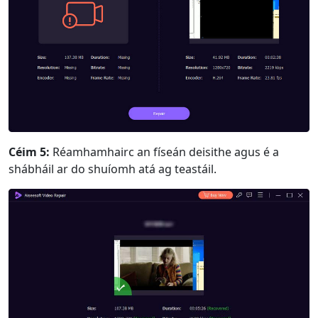
Céim 5:
Réamhamhairc an físeán deisithe agus é a
shábháil ar do shuíomh atá ag teastáil.