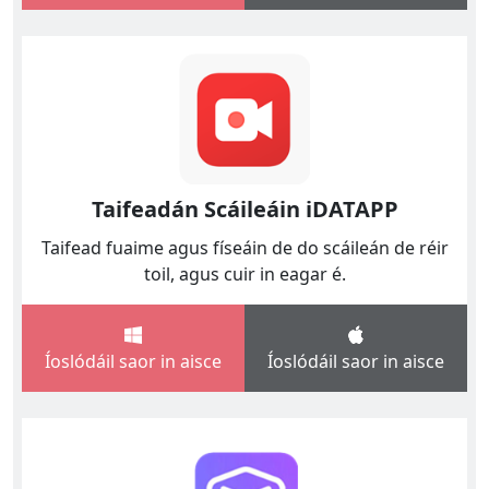
Taifeadán Scáileáin iDATAPP
Taifead fuaime agus físeáin de do scáileán de réir
toil, agus cuir in eagar é.
Íoslódáil saor in aisce
Íoslódáil saor in aisce