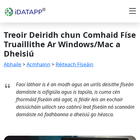
Treoir Deiridh chun Comhaid Físe
Truaillithe Ar Windows/Mac a
Dheisiú
Abhaile
>
Acmhainn
>
Réiteach Físeáin
Faoi láthair is é an modh agus an uirlis deisithe físeán
damáiste is oifigiúla agus is tapúla, is cuma cén
fhormáid físeáin atá agat, is féidir leis an eochair
deisiúcháin uilíoch seo cabhrú leat físeáin nó scannáin
damáiste nó fadhbanna a dheisiú go héasca.