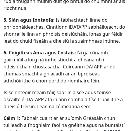
rud a thugann muinín duit go bhfuil do chuimhní ar ais i
riocht nua.
5. Slán agus Iontaofa:
Is tábhachtach linne do
phríobháideachas. Cinntíonn iDATAPP sábháilteacht do
shonraí le linn an phróisis deisiúcháin, ionas gur féidir
leat do chuid físeáin a dheisiú le suaimhneas intinne.
6. Coigilteas Ama agus Costais:
Ní gá cúnamh
gairmiúil a lorg ná infheistíocht a dhéanamh i
ndeisiúcháin chostasacha. Cuireann iDATAPP ar do
chumas smacht a ghlacadh ar an bpróiseas
athchóirithe ó chompord do ríomhaire féin.
Is seinnteoir meáin tóir, saor in aisce agus foinse
oscailte é iDATAPP atá in ann comhaid físe truaillithe a
dheisiú freisin. Lean na céimeanna seo:
Céim 1:
Tabhair cuairt ar ár suíomh Gréasáin chun
tuilleadh a fhoghlaim faoi na gnéithe agus na buntáistí