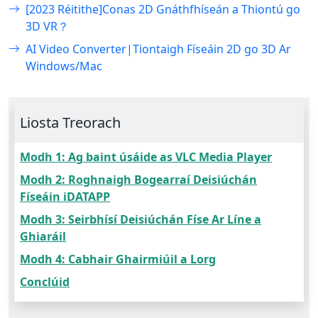
[2023 Réitithe]Conas 2D Gnáthfhíseán a Thiontú go
3D VR？
AI Video Converter|Tiontaigh Físeáin 2D go 3D Ar
Windows/Mac
Liosta Treorach
Modh 1: Ag baint úsáide as VLC Media Player
Modh 2: Roghnaigh Bogearraí Deisiúchán
Físeáin iDATAPP
Modh 3: Seirbhísí Deisiúchán Físe Ar Líne a
Ghiaráil
Modh 4: Cabhair Ghairmiúil a Lorg
Conclúid