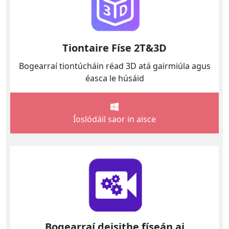
Tiontaire Físe 2T&3D
Bogearraí tiontúcháin réad 3D atá gairmiúla agus
éasca le húsáid
Íoslódáil saor in aisce
Bogearraí deisithe físeán ai