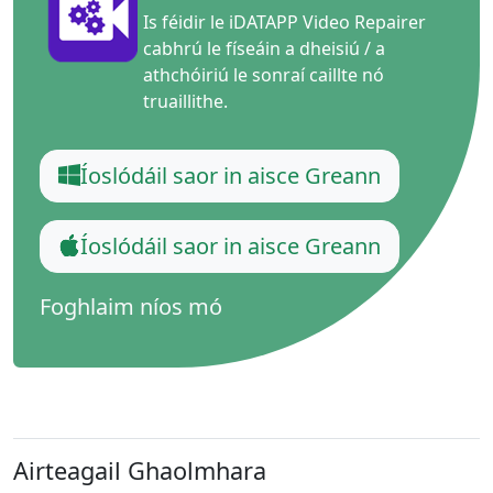
Is féidir le iDATAPP Video Repairer
cabhrú le físeáin a dheisiú / a
athchóiriú le sonraí caillte nó
truaillithe.
Íoslódáil saor in aisce Greann
Íoslódáil saor in aisce Greann
Foghlaim níos mó
Airteagail Ghaolmhara