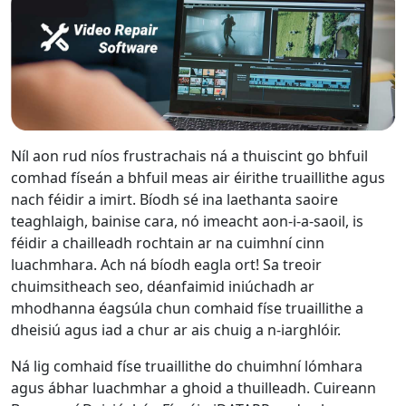
Níl aon rud níos frustrachais ná a thuiscint go bhfuil
comhad físeán a bhfuil meas air éirithe truaillithe agus
nach féidir a imirt. Bíodh sé ina laethanta saoire
teaghlaigh, bainise cara, nó imeacht aon-i-a-saoil, is
féidir a chailleadh rochtain ar na cuimhní cinn
luachmhara. Ach ná bíodh eagla ort! Sa treoir
chuimsitheach seo, déanfaimid iniúchadh ar
mhodhanna éagsúla chun comhaid físe truaillithe a
dheisiú agus iad a chur ar ais chuig a n-iarghlóir.
Ná lig comhaid físe truaillithe do chuimhní lómhara
agus ábhar luachmhar a ghoid a thuilleadh. Cuireann