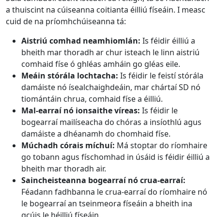
a thuiscint na cúiseanna coitianta éilliú físeáin. I measc
cuid de na príomhchúiseanna tá:
Aistriú comhad neamhiomlán:
Is féidir éilliú a
bheith mar thoradh ar chur isteach le linn aistriú
comhaid físe ó ghléas amháin go gléas eile.
Meáin stórála lochtacha:
Is féidir le feistí stórála
damáiste nó ísealchaighdeáin, mar chártaí SD nó
tiomántáin chrua, comhaid físe a éilliú.
Mal-earraí nó ionsaithe víreas:
Is féidir le
bogearraí mailíseacha do chóras a insíothlú agus
damáiste a dhéanamh do chomhaid físe.
Múchadh córais míchuí:
Má stoptar do ríomhaire
go tobann agus físchomhad in úsáid is féidir éilliú a
bheith mar thoradh air.
Saincheisteanna bogearraí nó crua-earraí:
Féadann fadhbanna le crua-earraí do ríomhaire nó
le bogearraí an tseinmeora físeáin a bheith ina
gcúis le héilliú físeáin.