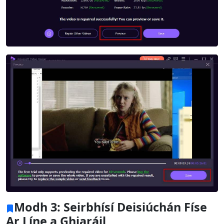
Athrú Teanga
English
Nederlands
Tiếng Việt
日本
Español
Português
Deutsche
Français
Italiano
Norsk
Suomalainen
Svenska
Dansk
Ελληνικά
Türk
русский
हिंदी
தமிழ்
Bahasa Melayu
ไทย
한국어
Română
Polskie
қазақ
Gaeilge
繁體中文
Modh 3: Seirbhísí Deisiúchán Físe
Ar Líne a Ghiaráil