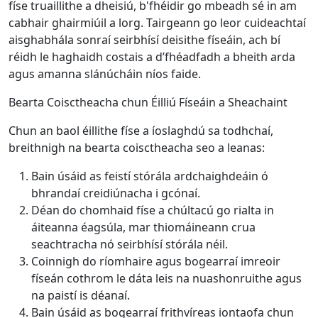
físe truaillithe a dheisiú, b'fhéidir go mbeadh sé in am
cabhair ghairmiúil a lorg. Tairgeann go leor cuideachtaí
aisghabhála sonraí seirbhísí deisithe físeáin, ach bí
réidh le haghaidh costais a d’fhéadfadh a bheith arda
agus amanna slánúcháin níos faide.
Bearta Coisctheacha chun Éilliú Físeáin a Sheachaint
Chun an baol éillithe físe a íoslaghdú sa todhchaí,
breithnigh na bearta coisctheacha seo a leanas:
Bain úsáid as feistí stórála ardchaighdeáin ó
bhrandaí creidiúnacha i gcónaí.
Déan do chomhaid físe a chúltacú go rialta in
áiteanna éagsúla, mar thiomáineann crua
seachtracha nó seirbhísí stórála néil.
Coinnigh do ríomhaire agus bogearraí imreoir
físeán cothrom le dáta leis na nuashonruithe agus
na paistí is déanaí.
Bain úsáid as bogearraí frithvíreas iontaofa chun