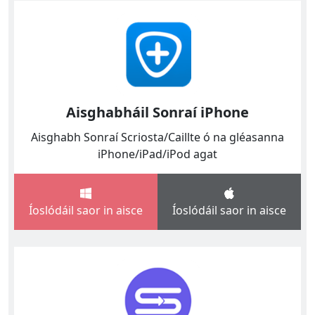
Aisghabháil Sonraí iPhone
Aisghabh Sonraí Scriosta/Caillte ó na gléasanna
iPhone/iPad/iPod agat
Íoslódáil saor in aisce
Íoslódáil saor in aisce