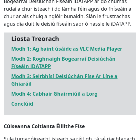
Bogearraí Deisiúchán Físeáin iDATAPP ar do chumas
rudaí a chur isteach i do lámha féin agus do fhíseáin a
chur ar ais chuig a nglóir bunaidh. Slán le frustrachas
agus dia duit le deisiú físeáin saor ó hassle le iDATAPP.
Liosta Treorach
Modh 1: Ag baint úsáide as VLC Media Player
Modh 2: Roghnaigh Bogearraí Deisiúchán
Físeáin iDATAPP
Modh 3: Seirbhísí Deisiúchán Físe Ar Líne a
Ghiaráil
Modh 4: Cabhair Ghairmiúil a Lorg
Conclúid
Cúiseanna Coitianta Éillithe Físe
Sula tumadóireacht isteach sa réitigh, tá sé riachtanach