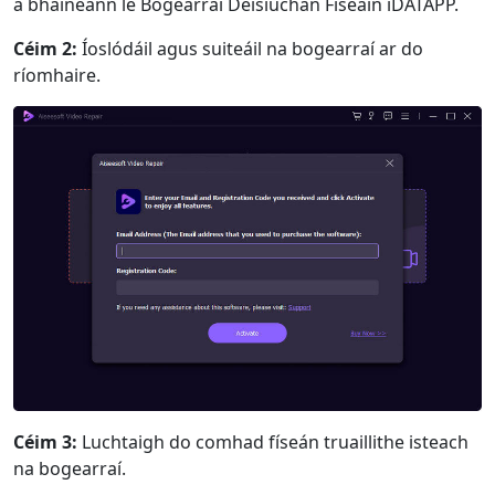
a bhaineann le Bogearraí Deisiúchán Físeáin iDATAPP.
Céim 2:
Íoslódáil agus suiteáil na bogearraí ar do
ríomhaire.
Céim 3:
Luchtaigh do comhad físeán truaillithe isteach
na bogearraí.