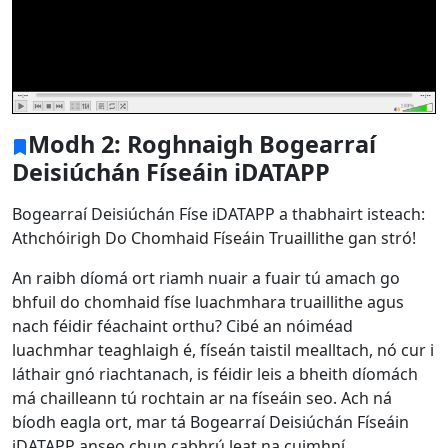
Modh 2: Roghnaigh Bogearraí
Deisiúchán Físeáin iDATAPP
Bogearraí Deisiúchán Físe iDATAPP a thabhairt isteach:
Athchóirigh Do Chomhaid Físeáin Truaillithe gan stró!
An raibh díomá ort riamh nuair a fuair tú amach go
bhfuil do chomhaid físe luachmhara truaillithe agus
nach féidir féachaint orthu? Cibé an nóiméad
luachmhar teaghlaigh é, físeán taistil mealltach, nó cur i
láthair gnó riachtanach, is féidir leis a bheith díomách
má chailleann tú rochtain ar na físeáin seo. Ach ná
bíodh eagla ort, mar tá Bogearraí Deisiúchán Físeáin
iDATAPP anseo chun cabhrú leat na cuimhní