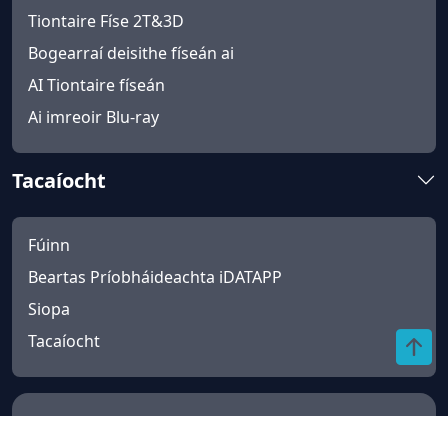
Tiontaire Físe 2T&3D
Bogearraí deisithe físeán ai
AI Tiontaire físeán
Ai imreoir Blu-ray
Tacaíocht
Fúinn
Beartas Príobháideachta iDATAPP
Siopa
Tacaíocht