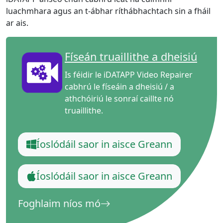
luachmhara agus an t-ábhar ríthábhachtach sin a fháil
ar ais.
Físeán truaillithe a dheisiú
Is féidir le iDATAPP Video Repairer
cabhrú le físeáin a dheisiú / a
athchóiriú le sonraí caillte nó
truaillithe.
Íoslódáil saor in aisce Greann
Íoslódáil saor in aisce Greann
Foghlaim níos mó