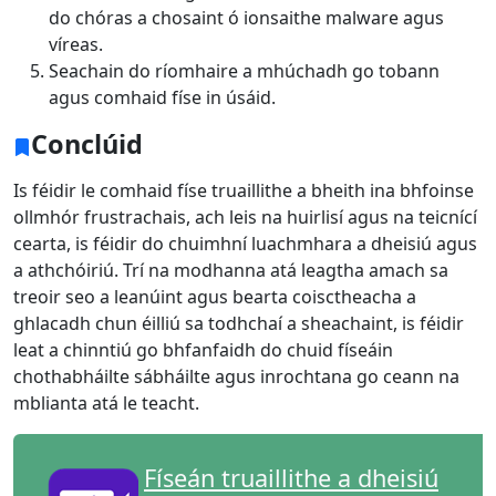
do chóras a chosaint ó ionsaithe malware agus
víreas.
Seachain do ríomhaire a mhúchadh go tobann
agus comhaid físe in úsáid.
Conclúid
Is féidir le comhaid físe truaillithe a bheith ina bhfoinse
ollmhór frustrachais, ach leis na huirlisí agus na teicnící
cearta, is féidir do chuimhní luachmhara a dheisiú agus
a athchóiriú. Trí na modhanna atá leagtha amach sa
treoir seo a leanúint agus bearta coisctheacha a
ghlacadh chun éilliú sa todhchaí a sheachaint, is féidir
leat a chinntiú go bhfanfaidh do chuid físeáin
chothabháilte sábháilte agus inrochtana go ceann na
mblianta atá le teacht.
Físeán truaillithe a dheisiú