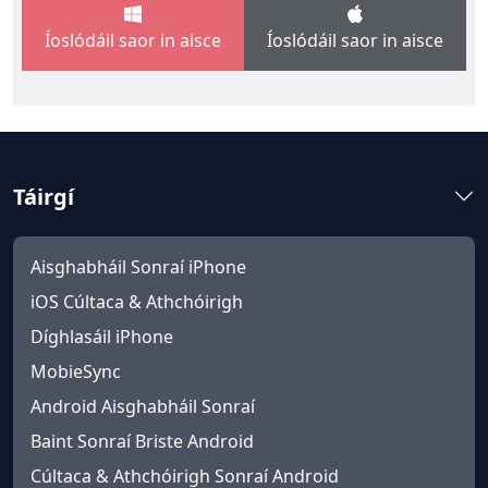
Íoslódáil saor in aisce
Íoslódáil saor in aisce
Táirgí
Aisghabháil Sonraí iPhone
iOS Cúltaca & Athchóirigh
Díghlasáil iPhone
MobieSync
Android Aisghabháil Sonraí
Baint Sonraí Briste Android
Cúltaca & Athchóirigh Sonraí Android