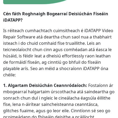
Cén fáth Roghnaigh Bogearraí Deisiúchán Físeáin
iDATAPP?
Is réiteach cumhachtach cuimsitheach é iDATAPP Video
Repair Software atá deartha chun saol nua a thabhairt
isteach i do chuid comhaid físe truaillithe. Leis an
teicneolaíocht chun cinn agus comhéadan atá éasca le
húsáid, is féidir leat a dheisiú effortlessly raon leathan
de formáidí físeán, ag cinntiú go bhfuil do físeáin
playable arís. Seo an méid a shocraíonn iDATAPP óna
chéile:
1. Algartam Deisiúchán Ceannródaíoch:
Fostaíonn ár
mbogearraí halgartaim úrscothacha atá saindeartha go
sonrach chun dul i ngleic le cineálacha éagsúla éillithe
físe, lena n-áirítear saincheisteanna ceanntásca,
glitches fuaime, agus go leor eile. Cinntíonn sé seo go
gcoimeádann do fhíseáin deisithe a gcáilíocht