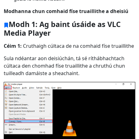
Modhanna chun comhaid físe truaillithe a dheisiú
Modh 1: Ag baint úsáide as VLC
Media Player
Céim 1:
Cruthaigh cúltaca de na comhaid físe truaillithe
Sula ndéantar aon deisiúchán, tá sé ríthábhachtach
cúltaca den chomhad físe truaillithe a chruthú chun
tuilleadh damáiste a sheachaint.