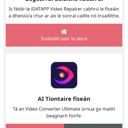
Is féidir le iDATAPP Video Repairer cabhrú le físeáin
a dheisiú/a chur ar ais le sonraí caillte nó truaillithe.
Íoslódáil saor in aisce
AI Tiontaire físeán
Tá an Video Converter Ultimate úrnua go maith
beagnach foirfe.