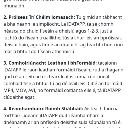
bhunaidh.
2. Próiseas Trí Chéim iomasach:
Tuigimid an tábhacht
a bhaineann le simplíocht. Le iDATAPP, tá sé chomh
héasca do chuid físeáin a dheisiú agus 1-2-3. Just a
luchtú do físeán truaillithe, tús a chur leis an bpróiseas
deisiúcháin, agus finné an draíocht ag teacht chun cinn
mar a bhfuil do físeán athchóiriú.
3. Comhoiriúnacht Leathan i bhFormáid:
tacaíonn
iDATAPP le raon leathan formáidí físeáin, rud a fhágann
gurb é an réiteach is fearr leat is cuma cén cineál
comhaid físe a bhfuil tú ag déileáil leis. Cibé an formáid
MP4, MOV, AVI, nó formáidí coitianta eile é, tá iDATAPP
clúdaithe agat.
4. Réamhamhairc Roimh Shábháil:
Aisteach faoi na
torthaí? Ligeann iDATAPP duit réamhamharc a
dhéanamh ar an bhfíseán deisithe sula sábhálann tú é,