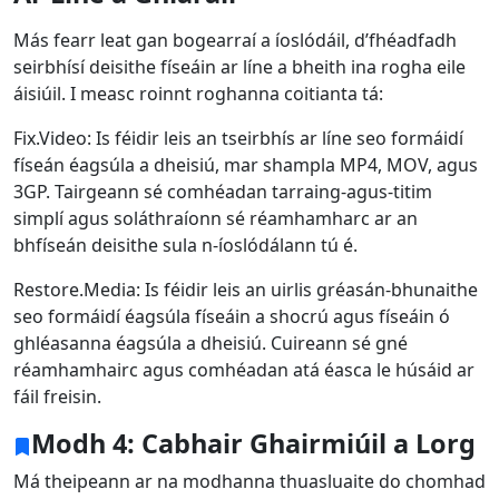
Más fearr leat gan bogearraí a íoslódáil, d’fhéadfadh
seirbhísí deisithe físeáin ar líne a bheith ina rogha eile
áisiúil. I measc roinnt roghanna coitianta tá:
Fix.Video: Is féidir leis an tseirbhís ar líne seo formáidí
físeán éagsúla a dheisiú, mar shampla MP4, MOV, agus
3GP. Tairgeann sé comhéadan tarraing-agus-titim
simplí agus soláthraíonn sé réamhamharc ar an
bhfíseán deisithe sula n-íoslódálann tú é.
Restore.Media: Is féidir leis an uirlis gréasán-bhunaithe
seo formáidí éagsúla físeáin a shocrú agus físeáin ó
ghléasanna éagsúla a dheisiú. Cuireann sé gné
réamhamhairc agus comhéadan atá éasca le húsáid ar
fáil freisin.
Modh 4: Cabhair Ghairmiúil a Lorg
Má theipeann ar na modhanna thuasluaite do chomhad