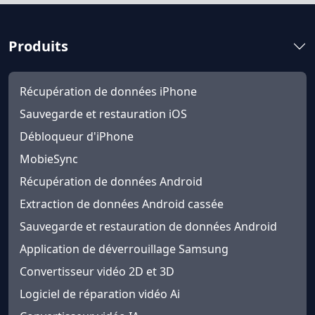
English
Nederlands
Tiếng Việt
日本
Español
Português
Produits
Deutsche
Français
Italiano
Norsk
Suomalainen
Svenska
Récupération de données iPhone
Submit success!
Sauvegarde et restauration iOS
Dansk
Ελληνικά
Türk
Débloqueur d'iPhone
русский
हिंदी
தமிழ்
MobieSync
Bahasa Melayu
ไทย
한국어
Récupération de données Android
Extraction de données Android cassée
Română
Polskie
қазақ
Sauvegarde et restauration de données Android
Gaeilge
繁體中文
Application de déverrouillage Samsung
Convertisseur vidéo 2D et 3D
Logiciel de réparation vidéo Ai