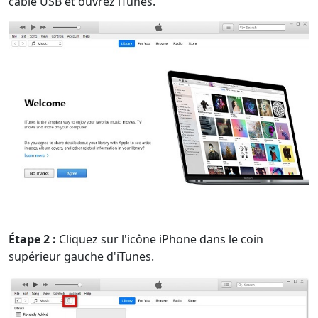
câble USB et ouvrez iTunes.
English
Nederlands
Tiếng Việt
日本
Español
Português
Deutsche
Français
Italiano
Norsk
Suomalainen
Svenska
Dansk
Ελληνικά
Türk
русский
हिंदी
தமிழ்
Bahasa Melayu
ไทย
한국어
Română
Polskie
қазақ
Gaeilge
繁體中文
Étape 2 :
Cliquez sur l'icône iPhone dans le coin
supérieur gauche d'iTunes.