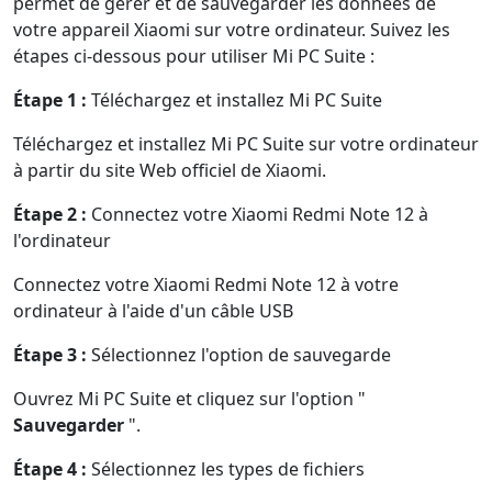
permet de gérer et de sauvegarder les données de
Norsk
Suomalainen
Svenska
votre appareil Xiaomi sur votre ordinateur. Suivez les
étapes ci-dessous pour utiliser Mi PC Suite :
Dansk
Ελληνικά
Türk
Étape 1 :
Téléchargez et installez Mi PC Suite
русский
हिंदी
தமிழ்
Téléchargez et installez Mi PC Suite sur votre ordinateur
Bahasa Melayu
ไทย
한국어
à partir du site Web officiel de Xiaomi.
Română
Polskie
қазақ
Étape 2 :
Connectez votre Xiaomi Redmi Note 12 à
Gaeilge
繁體中文
l'ordinateur
Connectez votre Xiaomi Redmi Note 12 à votre
ordinateur à l'aide d'un câble USB
Étape 3 :
Sélectionnez l'option de sauvegarde
Ouvrez Mi PC Suite et cliquez sur l'option "
Sauvegarder
".
Étape 4 :
Sélectionnez les types de fichiers