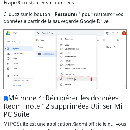
Étape 3 :
restaurer vos données
Cliquez sur le bouton "
Restaurer
" pour restaurer vos
données à partir de la sauvegarde Google Drive.
Changement de langue
Méthode 4: Récupérer les données
English
Nederlands
Tiếng Việt
Redmi note 12 supprimées Utiliser Mi
日本
Español
Português
PC Suite
Deutsche
Français
Italiano
Mi PC Suite est une application Xiaomi officielle qui vous