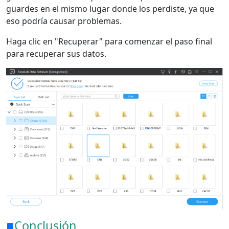
guardes en el mismo lugar donde los perdiste, ya que
日本
Español
Português
eso podría causar problemas.
Deutsche
Français
Italiano
Haga clic en "Recuperar" para comenzar el paso final
para recuperar sus datos.
Norsk
Suomalainen
Svenska
Dansk
Ελληνικά
Türk
русский
हिंदी
தமிழ்
Bahasa Melayu
ไทย
한국어
Română
Polskie
қазақ
Gaeilge
繁體中文
Conclusión