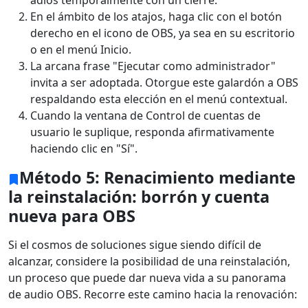
adiós temporalmente con un cierre.
En el ámbito de los atajos, haga clic con el botón
Deutsche
Français
Italiano
derecho en el icono de OBS, ya sea en su escritorio
Norsk
Suomalainen
Svenska
o en el menú Inicio.
La arcana frase "Ejecutar como administrador"
Dansk
Ελληνικά
Türk
invita a ser adoptada. Otorgue este galardón a OBS
respaldando esta elección en el menú contextual.
русский
हिंदी
தமிழ்
Cuando la ventana de Control de cuentas de
Bahasa Melayu
ไทย
한국어
usuario le suplique, responda afirmativamente
haciendo clic en "Sí".
Română
Polskie
қазақ
Método 5: Renacimiento mediante
Gaeilge
繁體中文
la reinstalación: borrón y cuenta
nueva para OBS
Si el cosmos de soluciones sigue siendo difícil de
alcanzar, considere la posibilidad de una reinstalación,
un proceso que puede dar nueva vida a su panorama
de audio OBS. Recorre este camino hacia la renovación: