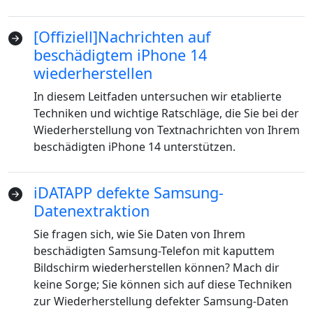
Deutsche
Français
Italiano
[Offiziell]Nachrichten auf
Norsk
Suomalainen
Svenska
beschädigtem iPhone 14
Dansk
Ελληνικά
Türk
wiederherstellen
русский
हिंदी
தமிழ்
In diesem Leitfaden untersuchen wir etablierte
Techniken und wichtige Ratschläge, die Sie bei der
Bahasa Melayu
ไทย
한국어
Wiederherstellung von Textnachrichten von Ihrem
beschädigten iPhone 14 unterstützen.
Română
Polskie
қазақ
Gaeilge
繁體中文
iDATAPP defekte Samsung-
Datenextraktion
Sie fragen sich, wie Sie Daten von Ihrem
beschädigten Samsung-Telefon mit kaputtem
Bildschirm wiederherstellen können? Mach dir
keine Sorge; Sie können sich auf diese Techniken
zur Wiederherstellung defekter Samsung-Daten