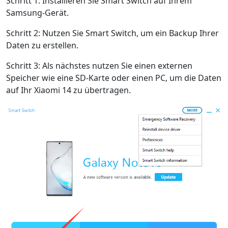
Schritt 1: Installieren Sie Smart Switch auf Ihrem
Samsung-Gerät.
Schritt 2: Nutzen Sie Smart Switch, um ein Backup Ihrer
Daten zu erstellen.
Schritt 3: Als nächstes nutzen Sie einen externen
Speicher wie eine SD-Karte oder einen PC, um die Daten
auf Ihr Xiaomi 14 zu übertragen.
Sprachumschaltung
English
Nederlands
Tiếng Việt
日本
Español
Português
Deutsche
Français
Italiano
Norsk
Suomalainen
Svenska