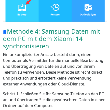
Dansk
Ελληνικά
Türk
русский
हिंदी
தமிழ்
Bahasa Melayu
ไทย
한국어
Methode 4: Samsung-Daten mit
Română
Polskie
қазақ
dem PC mit dem Xiaomi 14
Gaeilge
繁體中文
synchronisieren
Ein unkomplizierter Ansatz besteht darin, einen
Computer als Vermittler für die manuelle Bearbeitung
und Übertragung von Dateien auf und von Ihrem
Telefon zu verwenden. Diese Methode ist recht direkt
und praktisch und erfordert keine Verwendung
externer Anwendungen oder Cloud-Dienste.
Schritt 1: Schließen Sie Ihr Samsung-Telefon an den PC
an und übertragen Sie die gewünschten Daten in einen
Ordner auf dem Computer.