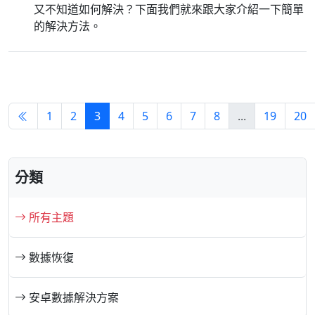
又不知道如何解決？下面我們就來跟大家介紹一下簡單
Deutsche
Français
Italiano
的解決方法。
Norsk
Suomalainen
Svenska
Dansk
Ελληνικά
Türk
русский
हिंदी
தமிழ்
1
2
3
4
5
6
7
8
...
19
20
Bahasa Melayu
ไทย
한국어
Română
Polskie
қазақ
分類
Gaeilge
繁體中文
所有主題
數據恢復
安卓數據解決方案