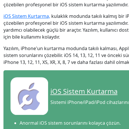
Ελληνικά
Türk
çözebilen profesyonel bir iOS sistem kurtarma yazılımıdır. 
தமிழ்
Bahasa Melayu
iOS Sistem Kurtarma,
kulaklık modunda takılı kalmış bir i
çözebilen profesyonel bir iOS sistem kurtarma yazılımıdır
Română
Polskie
yardımcı olabilecek güçlü bir araçtır. Yazılım, kullanıcı do
için bile kullanımı kolaydır.
繁體中文
Yazılım, iPhone'un kurtarma modunda takılı kalması, Apple 
sistem sorunlarını çözebilir. iOS 14, 13, 12, 11 ve önceki s
iPhone 13, 12, 11, XS, XR, X, 8, 7 ve daha fazlası dahil olma
iOS Sistem Kurtarma
Sistemi iPhone/iPad/iPod cihazlarını
Anormal iOS sistem sorunlarını kolayca çözün.