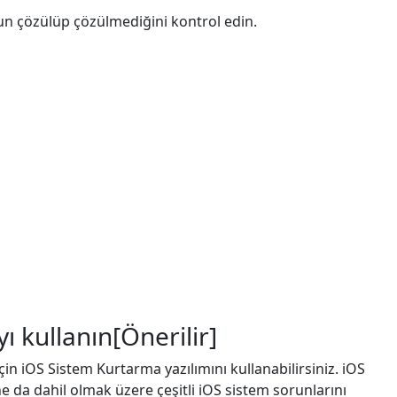
n çözülüp çözülmediğini kontrol edin.
日本
 kullanın[Önerilir]
rançais
 iOS Sistem Kurtarma yazılımını kullanabilirsiniz. iOS
Svenska
e da dahil olmak üzere çeşitli iOS sistem sorunlarını