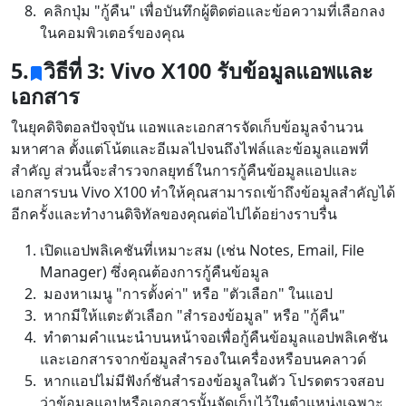
คลิกปุ่ม "กู้คืน" เพื่อบันทึกผู้ติดต่อและข้อความที่เลือกลง
ในคอมพิวเตอร์ของคุณ
5.
วิธีที่ 3: Vivo X100 รับข้อมูลแอพและ
เอกสาร
ในยุคดิจิตอลปัจจุบัน แอพและเอกสารจัดเก็บข้อมูลจำนวน
สลับภาษา
มหาศาล ตั้งแต่โน้ตและอีเมลไปจนถึงไฟล์และข้อมูลแอพที่
สำคัญ ส่วนนี้จะสำรวจกลยุทธ์ในการกู้คืนข้อมูลแอปและ
English
Nederlands
Tiếng Việt
เอกสารบน Vivo X100 ทำให้คุณสามารถเข้าถึงข้อมูลสำคัญได้
日本
Español
Português
อีกครั้งและทำงานดิจิทัลของคุณต่อไปได้อย่างราบรื่น
Deutsche
Français
Italiano
เปิดแอปพลิเคชันที่เหมาะสม (เช่น Notes, Email, File
Manager) ซึ่งคุณต้องการกู้คืนข้อมูล
Norsk
Suomalainen
Svenska
มองหาเมนู "การตั้งค่า" หรือ "ตัวเลือก" ในแอป
หากมีให้แตะตัวเลือก "สำรองข้อมูล" หรือ "กู้คืน"
Dansk
Ελληνικά
Türk
ทำตามคำแนะนำบนหน้าจอเพื่อกู้คืนข้อมูลแอปพลิเคชัน
และเอกสารจากข้อมูลสำรองในเครื่องหรือบนคลาวด์
русский
हिंदी
தமிழ்
หากแอปไม่มีฟังก์ชันสำรองข้อมูลในตัว โปรดตรวจสอบ
Bahasa Melayu
ไทย
한국어
ว่าข้อมูลแอปหรือเอกสารนั้นจัดเก็บไว้ในตำแหน่งเฉพาะ