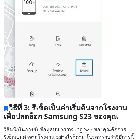
สลับภาษา
English
Nederlands
Tiếng Việt
日本
Español
Português
Deutsche
Français
Italiano
Norsk
Suomalainen
Svenska
Dansk
Ελληνικά
Türk
วิธีที่ 3: รีเซ็ตเป็นค่าเริ่มต้นจากโรงงาน
русский
हिंदी
தமிழ்
เพื่อปลดล็อก Samsung S23 ของคุณ
Bahasa Melayu
ไทย
한국어
วิธีหนึ่งในการรับข้อมูลบน Samsung S23 ของคุณคือการ
รีเซ็ตเป็นค่าจากโรงงาน อย่างไรก็ตาม โปรดทราบว่าวิธีการนี้
Română
Polskie
қазақ