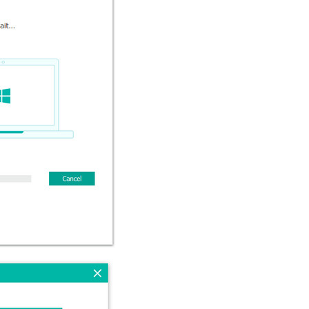
русский
ไทย
қазақ