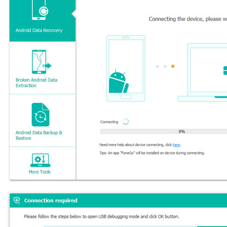
Ελληνικά
Türk
தமிழ்
Bahasa Melayu
Română
Polskie
繁體中文