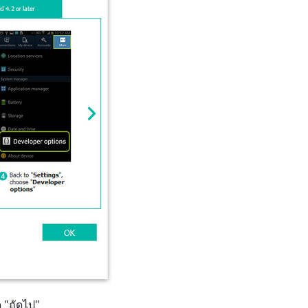
ด "ถัดไป"