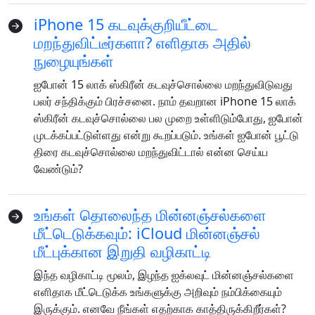
Deutsche
Français
Italiano
iPhone 15 கடவுக்குறியீட்டை
மறந்துவிட்டீர்களா? எளிதாக அதில்
Norsk
Suomalainen
Svenska
நுழையுங்கள்
Dansk
Ελληνικά
Türk
ஐபோன் 15 லாக் ஸ்கிரீன் கடவுச்சொல்லை மறந்துவிடுவது
பலர் சந்திக்கும் பிரச்சனை. நாம் தவறான iPhone 15 லாக்
русский
हिंदी
தமிழ்
ஸ்கிரீன் கடவுச்சொல்லை பல முறை உள்ளிடும்போது, ​​​​ஐபோன்
Bahasa Melayu
ไทย
한국어
முடக்கப்பட்டுள்ளது என்று கூறப்படும். உங்கள் ஐபோன் பூட்டு
திரை கடவுச்சொல்லை மறந்துவிட்டால் என்ன செய்ய
Română
Polskie
қазақ
வேண்டும்?
Gaeilge
繁體中文
உங்கள் தொலைந்த மின்னஞ்சல்களை
மீட்டெடுக்கவும்: iCloud மின்னஞ்சல்
மீட்புக்கான இறுதி வழிகாட்டி
இந்த வழிகாட்டி மூலம், இழந்த ஐக்லவுட் மின்னஞ்சல்களை
எளிதாக மீட்டெடுக்க உங்களுக்கு அறிவும் நம்பிக்கையும்
இருக்கும். எனவே நீங்கள் எதற்காக காத்திருக்கிறீர்கள்?