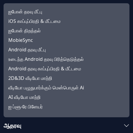
ஐபோன் தரவு மீட்பு
iOS காப்புப்பிரதி & மீட்டமை
ஐபோன் திறத்தல்
MobieSync
Android தரவு மீட்பு
உடைந்த Android தரவு பிரித்தெடுத்தல்
Android தரவு காப்புப்பிரதி & மீட்டமை
2D&3D வீடியோ மாற்றி
வீடியோ பழுதுபார்க்கும் மென்பொருள் Ai
AI வீடியோ மாற்றி
ஐ ப்ளூ-ரே பிளேயர்
ஆதரவு