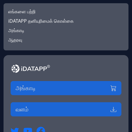
எங்களை பற்றி
iDATAPP தனியுரிமைக் கொள்கை
அங்காடி
ஆதரவு
அங்காடி
வளம்