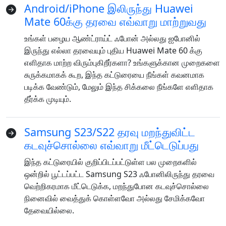
Android/iPhone இலிருந்து Huawei
Mate 60க்கு தரவை எவ்வாறு மாற்றுவது
உங்கள் பழைய ஆண்ட்ராய்ட் ஃபோன் அல்லது ஐபோனில்
இருந்து எல்லா தரவையும் புதிய Huawei Mate 60 க்கு
எளிதாக மாற்ற விரும்புகிறீர்களா? உங்களுக்கான முறைகளை
சுருக்கமாகக் கூற, இந்த கட்டுரையை நீங்கள் கவனமாக
படிக்க வேண்டும், மேலும் இந்த சிக்கலை நீங்களே எளிதாக
தீர்க்க முடியும்.
Samsung S23/S22 தரவு மறந்துவிட்ட
கடவுச்சொல்லை எவ்வாறு மீட்டெடுப்பது
இந்த கட்டுரையில் குறிப்பிடப்பட்டுள்ள பல முறைகளில்
மொழி மாறுதல்
ஒன்றில் பூட்டப்பட்ட Samsung S23 ஃபோனிலிருந்து தரவை
வெற்றிகரமாக மீட்டெடுக்க, மறந்துபோன கடவுச்சொல்லை
English
Nederlands
Tiếng Việt
நினைவில் வைத்துக் கொள்ளவோ ​​அல்லது சேமிக்கவோ
தேவையில்லை.
日本
Español
Português