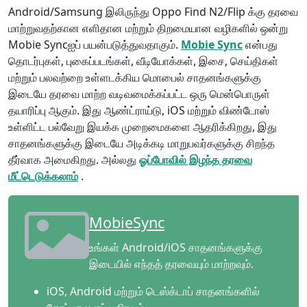
Android/Samsung இலிருந்து Oppo Find N2/Flip க்கு தரவை
மாற்றுவதற்கான எளிதான மற்றும் திறமையான வழிகளில் ஒன்று
Mobie Syncஐப் பயன்படுத்துவதாகும்.
Mobie Sync
என்பது
தொடர்புகள், புகைப்படங்கள், வீடியோக்கள், இசை, செய்திகள்
மற்றும் பலவற்றை உள்ளடக்கிய மொபைல் சாதனங்களுக்கு
இடையே தரவை மாற்ற வடிவமைக்கப்பட்ட ஒரு மென்பொருள்
தயாரிப்பு ஆகும். இது ஆண்ட்ராய்டு, iOS மற்றும் விண்டோஸ்
உள்ளிட்ட பல்வேறு இயக்க முறைமைகளை ஆதரிக்கிறது, இது
சாதனங்களுக்கு இடையே அடிக்கடி மாறுபவர்களுக்கு சிறந்த
தீர்வாக அமைகிறது. அல்லது
ஓப்போவில் இழந்த தரவை
மீட்டெடுக்கலாம்
.
MobieSync
உங்கள் Android/iOS சாதனங்களுக்கு
இடையில் எந்தத் தரவையும் மாற்றவும்.
iOS, Android மற்றும் டெஸ்க்டாப் சாதனங்களில்