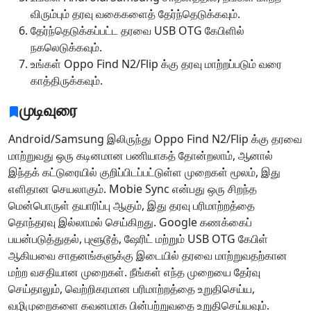
விரும்பும் தரவு வகைகளைத் தேர்ந்தெடுக்கவும்.
தேர்ந்தெடுக்கப்பட்ட தரவை USB OTG கேபிளில்
நகலெடுக்கவும்.
உங்கள் Oppo Find N2/Flip க்கு தரவு மாற்றப்படும் வரை
காத்திருக்கவும்.
முடிவுரை
Android/Samsung இலிருந்து Oppo Find N2/Flip க்கு தரவை
மாற்றுவது ஒரு கடினமான பணியாகத் தோன்றலாம், ஆனால்
இந்தக் கட்டுரையில் குறிப்பிடப்பட்டுள்ள முறைகள் மூலம், இது
எளிதான செயலாகும். Mobie Sync என்பது ஒரு சிறந்த
மென்பொருள் தயாரிப்பு ஆகும், இது தரவு பரிமாற்றத்தை
தொந்தரவு இல்லாமல் செய்கிறது. Google கணக்கைப்
பயன்படுத்துதல், புளூடூத், ஷேரிட் மற்றும் USB OTG கேபிள்
ஆகியவை சாதனங்களுக்கு இடையில் தரவை மாற்றுவதற்கான
மற்ற வசதியான முறைகள். நீங்கள் எந்த முறையை தேர்வு
செய்தாலும், வெற்றிகரமான பரிமாற்றத்தை உறுதிசெய்ய,
வழிமுறைகளை கவனமாக பின்பற்றுவதை உறுதிசெய்யவும்.