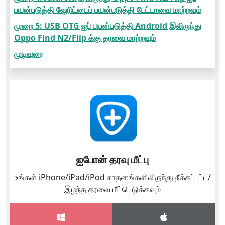
பயன்படுத்தி ஷேரிட்டைப் பயன்படுத்தி டேட்டாவை மாற்றவும்
முறை 5: USB OTG ஐப் பயன்படுத்தி Android இலிருந்து
Oppo Find N2/Flip க்கு தரவை மாற்றவும்
முடிவுரை
ஐபோன் தரவு மீட்பு
உங்கள் iPhone/iPad/iPod சாதனங்களிலிருந்து நீக்கப்பட்ட/
இழந்த தரவை மீட்டெடுக்கவும்