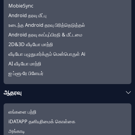
MobieSync
Android தரவு மீட்பு
உடைந்த Android தரவு பிரித்தெடுத்தல்
Android தரவு காப்புப்பிரதி & மீட்டமை
2D&3D வீடியோ மாற்றி
வீடியோ பழுதுபார்க்கும் மென்பொருள் Ai
AI வீடியோ மாற்றி
ஐ ப்ளூ-ரே பிளேயர்
ஆதரவு
எங்களை பற்றி
iDATAPP தனியுரிமைக் கொள்கை
அங்காடி