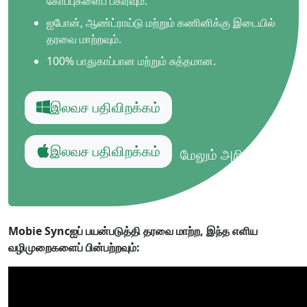
கோப்புகளைப் பகிரவும்.
ஐபோன், ஆண்ட்ராய்டு மற்றும் கணினிக்கு இடையில்
தரவை மாற்றவும்.
100% பாதுகாப்பான மற்றும் சுத்தமான.
இலவச பதிவிறக்கம்
இலவச பதிவிறக்கம்
மேலும் அறிக
Mobie Syncஐப் பயன்படுத்தி தரவை மாற்ற, இந்த எளிய
வழிமுறைகளைப் பின்பற்றவும்: