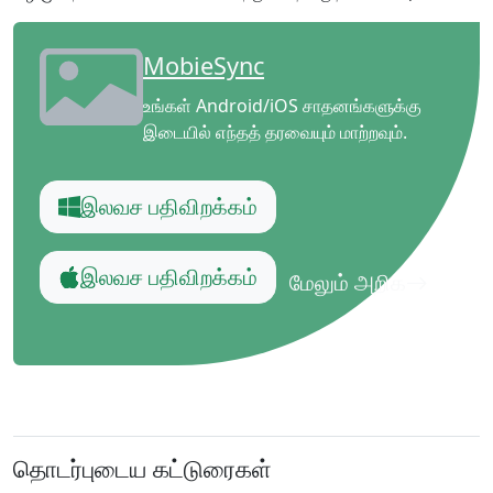
MobieSync
உங்கள் Android/iOS சாதனங்களுக்கு
இடையில் எந்தத் தரவையும் மாற்றவும்.
இலவச பதிவிறக்கம்
இலவச பதிவிறக்கம்
மேலும் அறிக
தொடர்புடைய கட்டுரைகள்