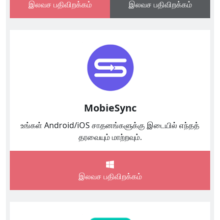
இலவச பதிவிறக்கம்
இலவச பதிவிறக்கம்
MobieSync
உங்கள் Android/iOS சாதனங்களுக்கு இடையில் எந்தத்
தரவையும் மாற்றவும்.
இலவச பதிவிறக்கம்