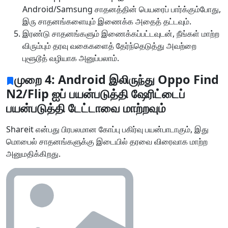
Android/Samsung சாதனத்தின் பெயரைப் பார்க்கும்போது,
​​இரு சாதனங்களையும் இணைக்க அதைத் தட்டவும்.
மொழி மாறுதல்
இரண்டு சாதனங்களும் இணைக்கப்பட்டவுடன், நீங்கள் மாற்ற
விரும்பும் தரவு வகைகளைத் தேர்ந்தெடுத்து அவற்றை
English
Nederlands
Tiếng Việt
புளூடூத் வழியாக அனுப்பலாம்.
日本
Español
Português
முறை 4: Android இலிருந்து Oppo Find
N2/Flip ஐப் பயன்படுத்தி ஷேரிட்டைப்
Deutsche
Français
Italiano
பயன்படுத்தி டேட்டாவை மாற்றவும்
Norsk
Suomalainen
Svenska
Shareit என்பது பிரபலமான கோப்பு பகிர்வு பயன்பாடாகும், இது
Dansk
Ελληνικά
Türk
மொபைல் சாதனங்களுக்கு இடையில் தரவை விரைவாக மாற்ற
அனுமதிக்கிறது.
русский
हिंदी
தமிழ்
Bahasa Melayu
ไทย
한국어
Română
Polskie
қазақ
Gaeilge
繁體中文