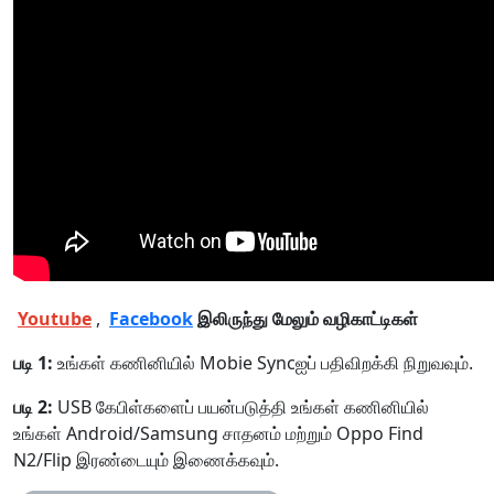
Youtube
,
Facebook
இலிருந்து மேலும் வழிகாட்டிகள்
படி 1:
உங்கள் கணினியில் Mobie Syncஐப் பதிவிறக்கி நிறுவவும்.
படி 2:
USB கேபிள்களைப் பயன்படுத்தி உங்கள் கணினியில்
உங்கள் Android/Samsung சாதனம் மற்றும் Oppo Find
N2/Flip இரண்டையும் இணைக்கவும்.