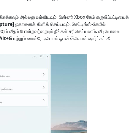
க்கவும் அல்லது உள்ளிடவும், பின்னர் Xbox கேம் கருவிப்பட்டியைக்
pture]
ஐகானைக் கிளிக் செய்யவும். செட்டிங்ஸ்-கேமில்
ிரேம் வீதம் போன்றவற்றையும் நீங்கள் சரிசெய்யலாம். வீடியோவை
Alt+G
மற்றும் மைக்ரோஃபோன் ஓபன்/க்ளோஸ் ஷார்ட்கட் கீ