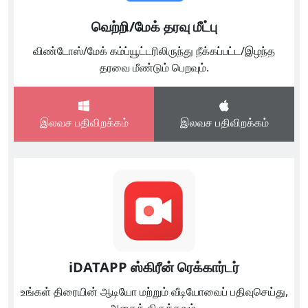
வெற்றி/மேக் தரவு மீட்பு
விண்டோஸ்/மேக் கம்ப்யூட்டரிலிருந்து நீக்கப்பட்ட/இழந்த
தரவை மீண்டும் பெறவும்.
இலவச பதிவிறக்கம்
இலவச பதிவிறக்கம்
iDATAPP ஸ்கிரீன் ரெக்கார்டர்
உங்கள் திரையின் ஆடியோ மற்றும் வீடியோவைப் பதிவுசெய்து,