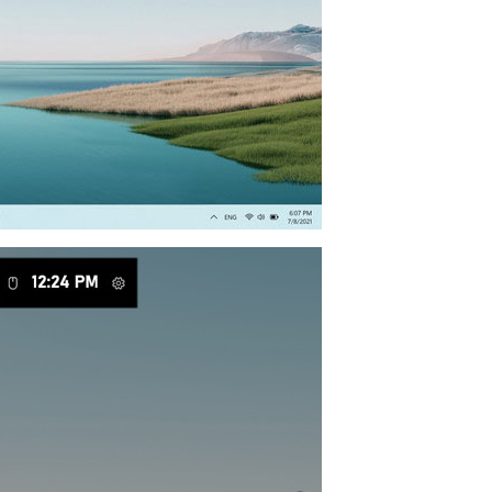
русский
ทย
қазақ