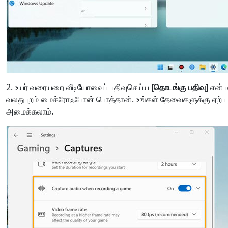
2. உயர் வரையறை வீடியோவைப் பதிவுசெய்ய
[தொடங்கு பதிவு]
என்பத
வலதுபுறம் மைக்ரோஃபோன் பொத்தான். உங்கள் தேவைகளுக்கு ஏற்
அமைக்கலாம்.
மொழி மாறுதல்
Nederlands
Tiếng Việt
Português
Deutsche
F
Norsk
Suomalainen