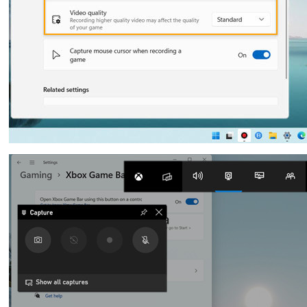
Ελληνικά
Türk
தமிழ்
Bahasa Melayu
ไ
Română
Polskie
繁體中文