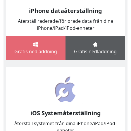
iPhone dataåterställning
Återställ raderade/förlorade data från dina
iPhone/iPad/iPod-enheter
Language Switch
English
Nederlands
Tiếng Việt
Gratis nedladdning
Gratis nedladdning
日本
Español
Português
Deutsche
Français
Italiano
Norsk
Suomalainen
Svenska
Dansk
Ελληνικά
Türk
русский
हिंदी
தமிழ்
iOS Systemåterställning
Bahasa Melayu
ไทย
한국어
Återställ systemet från dina iPhone/iPad/iPod-
enheter