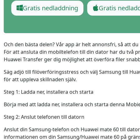
Ελληνικά
Türk
Gratis nedladdning
Gratis nedlad
தமிழ்
Bahasa Melayu
Română
Polskie
繁體中文
Och den bästa delen? Vår app är helt annonsfri, så att du
För att ansluta din mobiltelefon till din dator har du två p
Huawei Transfer ger dig möjlighet att överföra filer sna
Säg adjö till filöverföringsstress och välj Samsung till Hua
för att uppleva skillnaden själv.
Steg 1: Ladda ner, installera och starta
Börja med att ladda ner, installera och starta denna Mob
Steg 2: Anslut telefonen till datorn
Anslut din Samsung-telefon och Huawei mate 60 till dator
informationen om din Samsung/Huawei mate 60 på gränssni