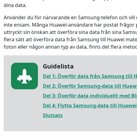
dina data.
Använder du för närvarande en Samsung-telefon och vill öve
inte ensam. Många Huawei-användare har postat frågor p
uttryckt sin önskan att överföra sina data från sina Samsu
flera sätt att överföra data från Samsung till Huawei mat
foton eller någon annan typ av data, finns det flera metod
Guidelista
Del 1: Överför data från Samsung till
Del 2: Överför Samsung-data till Hua
Del 3: Överför data individuellt med Bl
Del 4: Flytta Samsung-data till Huaw
Slutsats