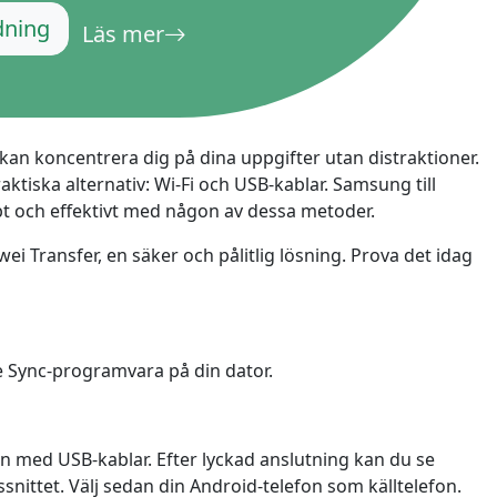
русский
dning
Läs mer
ไทย
қазақ
 kan koncentrera dig på dina uppgifter utan distraktioner.
raktiska alternativ: Wi-Fi och USB-kablar. Samsung till
bbt och effektivt med någon av dessa metoder.
wei Transfer, en säker och pålitlig lösning. Prova det idag
ie Sync-programvara på din dator.
n med USB-kablar. Efter lyckad anslutning kan du se
ttet. Välj sedan din Android-telefon som källtelefon.