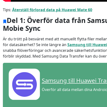
Tips:
Återställ förlorad data på Huawei Mate 60
Del 1: Överför data från Sams
Mobie Sync
Är du trött på besväret med att manuellt flytta filer mel
för datasäkerhet? Se inte längre än
Samsung till Huawei
snabba filöverföringar och avancerade säkerhetsfunktioner
förblir skyddad. Med Samsung Data Transfer kan du överf
Language Switch
Samsung till Huawei Tra
Nederlands
Tiếng Việt
Överför all data mellan dina Androi
Português
Deutsche
F
Norsk
Suomalainen