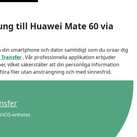
ung till Huawei Mate 60 via
lan din smartphone och dator samtidigt som du oroar dig
 Transfer
. Vår professionella applikation erbjuder
, vilket säkerställer att din personliga information
öra filer utan ansträngning och med sinnesfrid.
nsfer
日本
d/iOS-enheter.
rançais
Svenska