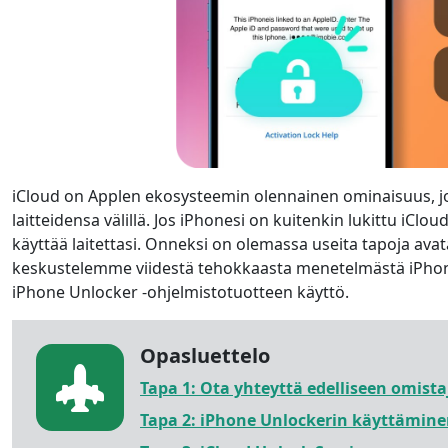
iCloud on Applen ekosysteemin olennainen ominaisuus, jon
laitteidensa välillä. Jos iPhonesi on kuitenkin lukittu iClou
käyttää laitettasi. Onneksi on olemassa useita tapoja avata
keskustelemme viidestä tehokkaasta menetelmästä iPhone
iPhone Unlocker -ohjelmistotuotteen käyttö.
Opasluettelo
Tapa 1: Ota yhteyttä edelliseen omist
Tapa 2: iPhone Unlockerin käyttämin