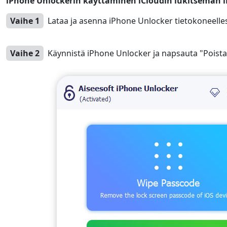
iPhone Unlockerin käyttäminen iCloudin lukitseman 
Vaihe 1
Lataa ja asenna iPhone Unlocker tietokoneelles
Vaihe 2
Käynnistä iPhone Unlocker ja napsauta "Poista
Language Switch
Nederlands
Tiếng Việt
Português
Deutsche
F
Norsk
Suomalainen